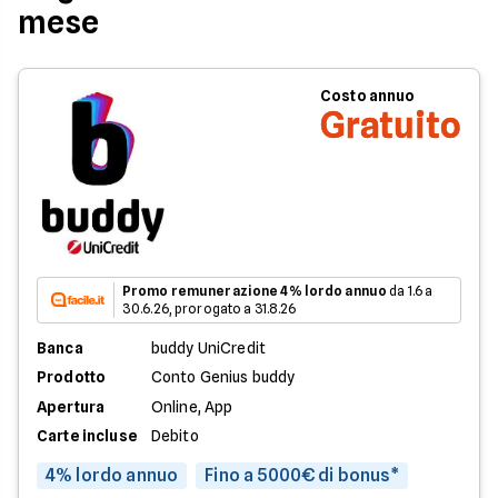
mese
Costo annuo
Gratuito
Promo remunerazione 4% lordo annuo
da 1.6 a
30.6.26, prorogato a 31.8.26
Banca
buddy UniCredit
Prodotto
Conto Genius buddy
Apertura
Online, App
Carte incluse
Debito
4% lordo annuo
Fino a 5000€ di bonus*