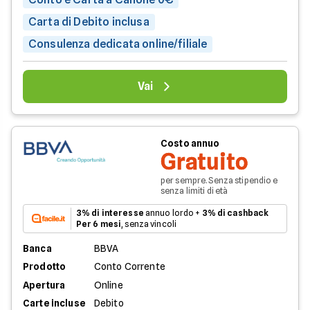
Carta di Debito inclusa
Consulenza dedicata online/filiale
Vai
Costo annuo
Gratuito
per sempre. Senza stipendio e
senza limiti di età
3% di interesse
annuo lordo +
3% di cashback
Per 6 mesi
, senza vincoli
Banca
BBVA
Prodotto
Conto Corrente
Apertura
Online
Carte incluse
Debito