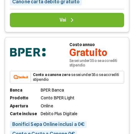
Canone carta debito gratuito
Vai
Costo annuo
Gratuito
Se sei under35 o se accrediti
stipendio
Conto a canone zero
se sei under35 o se accrediti
stipendio
Banca
BPER Banca
Prodotto
Conto BPER Light
Apertura
Online
Carte incluse
Debito Plus Digitale
Bonifici Sepa Online inclusi a 0€
Conto e Carta a Canone 0€