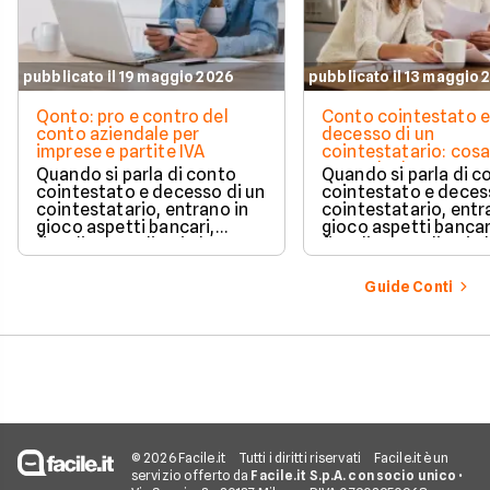
pubblicato il 19 maggio 2026
pubblicato il 13 maggio 
Qonto: pro e contro del
Conto cointestato 
conto aziendale per
decesso di un
imprese e partite IVA
cointestatario: cos
succede davvero tr
Quando si parla di conto
Quando si parla di c
blocchi, quote e
cointestato e decesso di un
cointestato e deces
successione
cointestatario, entrano in
cointestatario, entr
gioco aspetti bancari,
gioco aspetti bancar
fiscali ed ereditari che
fiscali ed ereditari c
spesso generano
spesso generano
confusione.
confusione.
Guide Conti
© 2026 Facile.it
Tutti i diritti riservati
Facile.it è un
servizio offerto da
Facile.it S.p.A. con socio unico
•