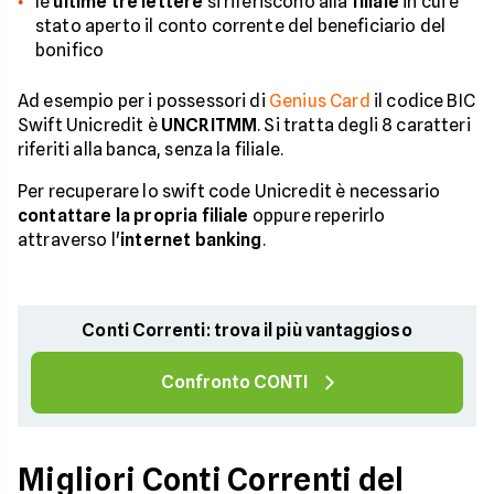
le
ultime tre lettere
si riferiscono alla
filiale
in cui è
stato aperto il conto corrente del beneficiario del
bonifico
Ad esempio per i possessori di
Genius Card
il codice BIC
Swift Unicredit è
UNCRITMM
. Si tratta degli 8 caratteri
riferiti alla banca, senza la filiale.
Per recuperare lo swift code Unicredit è necessario
contattare la propria filiale
oppure reperirlo
attraverso l'
internet banking
.
Conti Correnti: trova il più vantaggioso
Confronto CONTI
Migliori Conti Correnti del