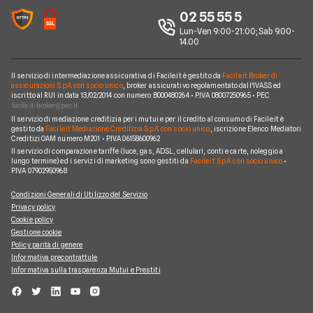
YouBanking
Perché scegliere Facile.it
02 55 55 5
Prodotti Conti
Fineco
Contatti
Lun-Ven 9:00-21:00; Sab 9.00-
14.00
Banche e finanziarie
Mappa del sito
Il servizio di intermediazione assicurativa di Facile.it è gestito da
Facile.it Broker di
assicurazioni S.p.A. con socio unico
, broker assicurativo regolamentato dall'IVASS ed
iscritto al RUI in data 13/02/2014 con numero B000480264 • P.IVA 08007250965 • PEC
Il servizio di mediazione creditizia per i mutui e per il credito al consumo di Facile.it è
gestito da
Facile.it Mediazione Creditizia S.p.A. con socio unico
, iscrizione Elenco Mediatori
Creditizi OAM numero M201 • P.IVA 06158600962
Il servizio di comparazione tariffe (luce, gas, ADSL, cellulari, conti e carte, noleggio a
lungo termine) ed i servizi di marketing sono gestiti da
Facile.it S.p.A. con socio unico
•
P.IVA 07902950968
Condizioni Generali di Utilizzo del Servizio
Privacy policy
Cookie policy
Gestione cookie
Policy parità di genere
Informativa precontrattule
Informativa sulla trasparenza Mutui e Prestiti