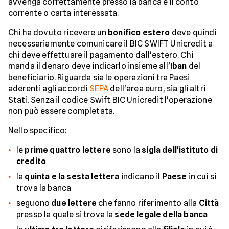
avvenga correttamente presso la banca e il conto
corrente o carta interessata.
Chi ha dovuto ricevere un
bonifico estero
deve quindi
necessariamente comunicare il BIC SWIFT Unicredit a
chi deve effettuare il pagamento dall'estero. Chi
manda il denaro deve indicarlo insieme all'
Iban
del
beneficiario. Riguarda sia le operazioni tra Paesi
aderenti agli accordi
SEPA
dell'area euro, sia gli altri
Stati. Senza il codice Swift BIC Unicredit l'operazione
non può essere completata.
Nello specifico:
le
prime quattro lettere
sono la
sigla dell'istituto di
credito
la
quinta e la sesta lettera
indicano il
Paese
in cui si
trova la banca
seguono
due lettere
che fanno riferimento alla
Città
presso la quale si trova la
sede legale della banca