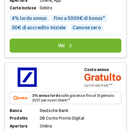
Apertura
Online, App
Carte incluse
Debito
4% lordo annuo
Fino a 5000€ di bonus*
50€ di accredito iniziale
Canone zero
Vai
Costo annuo
Gratuito
I primi sei mesi **
3% annuo lordo
sulle giacenze fino al 31 gennaio
2027 per nuovi clienti *
Banca
Deutsche Bank
Prodotto
DB Conto Promo Digital
Apertura
Online