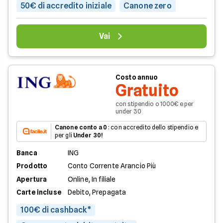
50€ di accredito iniziale
Canone zero
Vai
Costo annuo
Gratuito
con stipendio o 1000€ e per
under 30
Canone conto a 0
: con accredito dello stipendio e
per gli
Under 30!
Banca
ING
Prodotto
Conto Corrente Arancio Più
Apertura
Online, In filiale
Carte incluse
Debito, Prepagata
100€ di cashback*