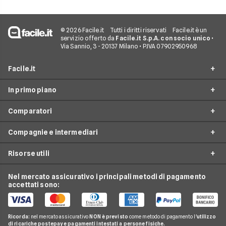
© 2026 Facile.it
Tutti i diritti riservati
Facile.it è un
servizio offerto da
Facile.it S.p.A. con socio unico
•
Via Sannio, 3 - 20137 Milano • P.IVA 07902950968
Facile.it
In primo piano
Assicurazioni
Comparatori
Prestiti
Assicurazioni online
Mutui
Compagnie e intermediari
Assicurazione Auto
Preventivo assicurazione auto
Internet Casa
Assicurazione Moto
Risorse utili
Preventivo Assicurazione Moto
24hassistance
Luce e Gas
Assicurazione Viaggio
Preventivo Assicurazione Autocarro
Bene Assicurazioni
Nel mercato assicurativo i principali metodi di pagamento
Conti e Carte
Osservatorio Assicurazioni
Assicurazione Casa
accettati sono:
Preventivo Assicurazione Casa
ConTe
Telefonia Mobile
Guida Assicurazioni
Assicurazione Vita
Preventivo Assicurazione Vita
Genertel
Pay TV
Agenzie Assicurative
Assicurazione Mutuo
Ricorda:
nel mercato assicurativo
NON è previsto
come metodo di pagamento l'
utilizzo
Preventivo Assicurazione Viaggio
Allianz Direct
di ricariche postepay e pagamenti intestati a persone fisiche.
Noleggio Lungo Termine