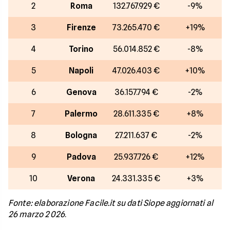
2
Roma
132.767.929 €
-9%
3
Firenze
73.265.470 €
+19%
4
Torino
56.014.852 €
-8%
5
Napoli
47.026.403 €
+10%
6
Genova
36.157.794 €
-2%
7
Palermo
28.611.335 €
+8%
8
Bologna
27.211.637 €
-2%
9
Padova
25.937.726 €
+12%
10
Verona
24.331.335 €
+3%
Fonte: elaborazione Facile.it su dati Siope aggiornati al
26 marzo 2026
.