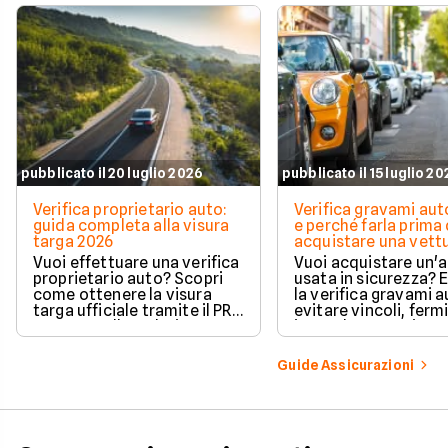
pubblicato il 20 luglio 2026
pubblicato il 15 luglio 2
Verifica proprietario auto:
Verifica gravami au
guida completa alla visura
e perché farla prima 
targa 2026
acquistare una vett
Vuoi effettuare una verifica
Vuoi acquistare un'
proprietario auto? Scopri
usata in sicurezza? 
come ottenere la visura
la verifica gravami a
targa ufficiale tramite il PRA
evitare vincoli, fermi
per controllare dati e
ipoteche. Scopri co
vincoli in totale sicurezza.
tutelare il tuo acqui
Guide Assicurazioni