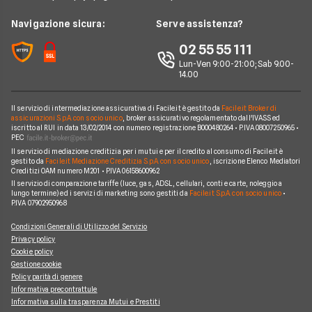
Domande Assicurazioni
Assicurazione Professionale
RC Familiare
Linear
News
Navigazione sicura:
Serve assistenza?
Glossario Assicurativo
Assicurazione Avvocati
Assicurazione Auto Mensile
Prima.it
Chi siamo
02 55 55 111
Notizie Assicurazioni
Assicurazione Infortuni
Quixa
Lun-Ven 9:00-21:00; Sab 9.00-
Perché scegliere Facile.it
Argomenti in evidenza Assicurazioni
Assicurazione Cane
14.00
Verti
Contatti
Assicurazione Smartphone
UnipolSai
Il servizio di intermediazione assicurativa di Facile.it è gestito da
Facile.it Broker di
Mappa del sito
Assicurazione Autocarro
assicurazioni S.p.A. con socio unico
, broker assicurativo regolamentato dall'IVASS ed
iscritto al RUI in data 13/02/2014 con numero registrazione B000480264 • P.IVA 08007250965 •
Allianz
PEC
Il servizio di mediazione creditizia per i mutui e per il credito al consumo di Facile.it è
Compagnie e intermediari
gestito da
Facile.it Mediazione Creditizia S.p.A. con socio unico
, iscrizione Elenco Mediatori
Creditizi OAM numero M201 • P.IVA 06158600962
Il servizio di comparazione tariffe (luce, gas, ADSL, cellulari, conti e carte, noleggio a
lungo termine) ed i servizi di marketing sono gestiti da
Facile.it S.p.A. con socio unico
•
P.IVA 07902950968
Condizioni Generali di Utilizzo del Servizio
Privacy policy
Cookie policy
Gestione cookie
Policy parità di genere
Informativa precontrattule
Informativa sulla trasparenza Mutui e Prestiti