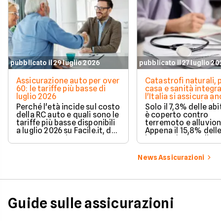
pubblicato il 29 luglio 2026
pubblicato il 27 luglio 2
Assicurazione auto per over
Catastrofi naturali, 
60: le tariffe più basse di
casa e sanità integra
luglio 2026
l'Italia si assicura a
troppo poco. I dati 
Perché l'età incide sul costo
Solo il 7,3% delle abi
della RC auto e quali sono le
è coperto contro
tariffe più basse disponibili
terremoto e alluvion
a luglio 2026 su Facile.it, da
Appena il 15,8% dell
106,32€ annui.
imprese ha la polizz
catastrofale obbligat
dati ANIA 2025 sul g
News Assicurazioni
assicurativo italiano
Guide sulle assicurazioni