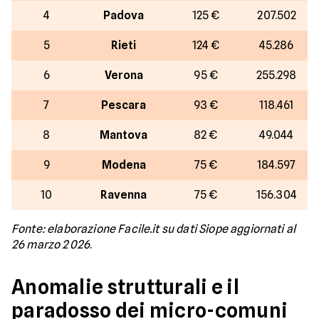
4
Padova
125 €
207.502
5
Rieti
124 €
45.286
6
Verona
95 €
255.298
7
Pescara
93 €
118.461
8
Mantova
82 €
49.044
9
Modena
75 €
184.597
10
Ravenna
75 €
156.304
Fonte: elaborazione Facile.it su dati Siope aggiornati al
26 marzo 2026
.
Anomalie strutturali e il
paradosso dei micro-comuni