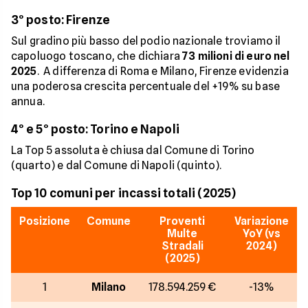
3° posto: Firenze
Sul gradino più basso del podio nazionale troviamo il
capoluogo toscano, che dichiara
73 milioni di euro nel
2025
. A differenza di Roma e Milano, Firenze evidenzia
una poderosa crescita percentuale del +19% su base
annua.
4° e 5° posto: Torino e Napoli
La Top 5 assoluta è chiusa dal Comune di Torino
(quarto) e dal Comune di Napoli (quinto).
Top 10 comuni per incassi totali (2025)
Posizione
Comune
Proventi
Variazione
Multe
YoY (vs
Stradali
2024)
(2025)
1
Milano
178.594.259 €
-13%