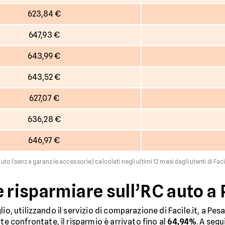
623,84 €
647,93 €
643,99 €
643,52 €
627,07 €
636,28 €
646,97 €
auto (senza garanzie accessorie) calcolati negli ultimi 12 mesi dagli utenti di Faci
e risparmiare sull’RC auto a
io, utilizzando il servizio di comparazione di Facile.it, a Pes
rte confrontate, il risparmio è arrivato fino al
64,94%
. A segu