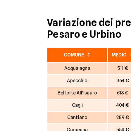
Variazione dei pre
Pesaro e Urbino
COMUNE
MEDIO
Acqualagna
511 €
Apecchio
364 €
Belforte All'Isauro
613 €
Cagli
404 €
Cantiano
289 €
Carpegna
554 €