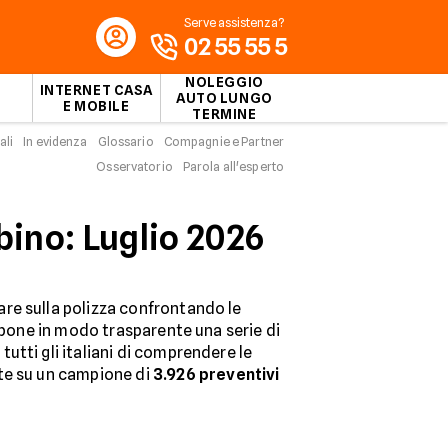
Serve assistenza?
02 55 55 5
NOLEGGIO
INTERNET CASA
AUTO LUNGO
E MOBILE
TERMINE
ali
In evidenza
Glossario
Compagnie e Partner
Osservatorio
Parola all'esperto
bino: Luglio 2026
re sulla polizza confrontando le
espone in modo trasparente una serie di
tutti gli italiani di comprendere le
ate su un campione di
3.926
preventivi