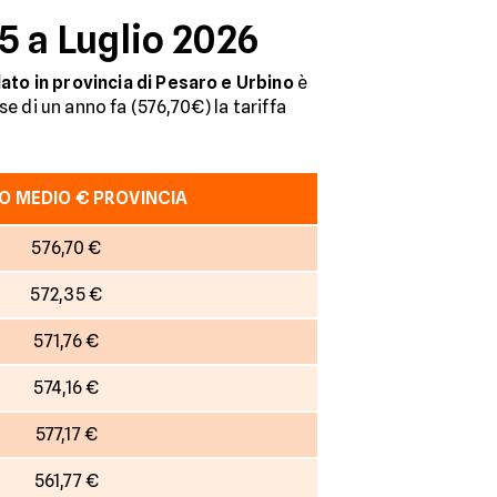
5 a Luglio 2026
ato in provincia di Pesaro e Urbino
è
e di un anno fa (576,70€) la tariffa
O MEDIO € PROVINCIA
576,70 €
572,35 €
571,76 €
574,16 €
577,17 €
561,77 €