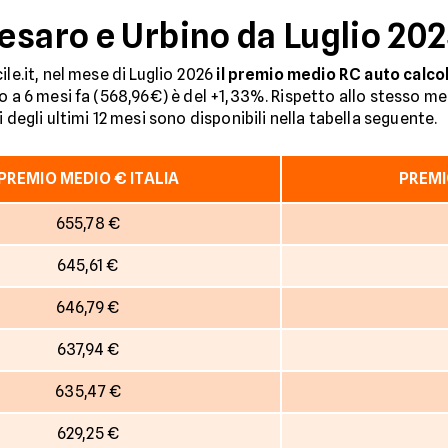
esaro e Urbino da Luglio 202
ile.it, nel mese di Luglio 2026
il premio medio RC auto calcol
to a 6 mesi fa (568,96€) è del +1,33%. Rispetto allo stesso mes
 degli ultimi 12 mesi sono disponibili nella tabella seguente.
PREMIO MEDIO € ITALIA
PREMI
655,78 €
645,61 €
646,79 €
637,94 €
635,47 €
629,25 €