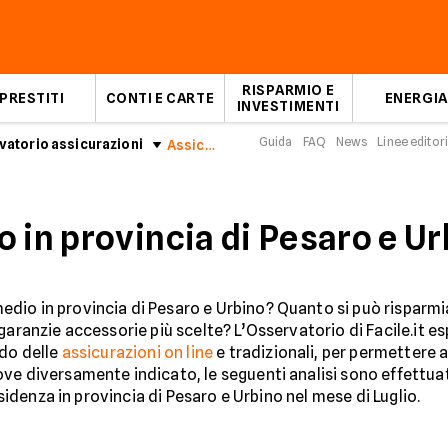
RISPARMIO E
PRESTITI
CONTI E CARTE
ENERGIA
INVESTIMENTI
Guida
FAQ
News
Linee editori
atorio assicurazioni
Assicurazioni Auto in provincia di Pesaro e Urbino: Luglio 2026
 in provincia di Pesaro e Ur
io in provincia di Pesaro e Urbino? Quanto si può risparmia
garanzie accessorie più scelte? L’Osservatorio di Facile.it 
ndo delle
assicurazioni on line
e tradizionali, per permettere a 
ove diversamente indicato, le seguenti analisi sono effettu
esidenza in provincia di Pesaro e Urbino nel mese di Luglio.