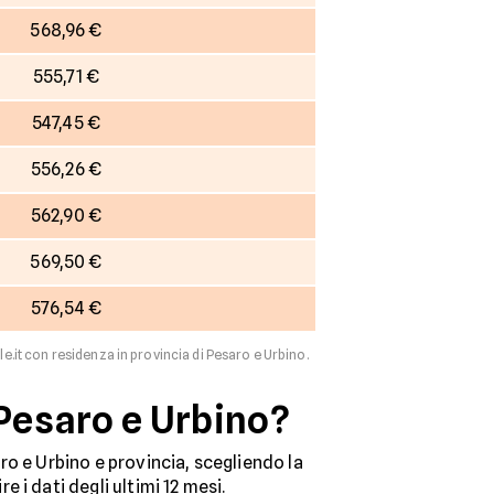
568,96 €
555,71 €
547,45 €
556,26 €
562,90 €
569,50 €
576,54 €
le.it con residenza in provincia di Pesaro e Urbino.
 Pesaro e Urbino?
aro e Urbino e provincia, scegliendo la
ire i dati degli ultimi 12 mesi.