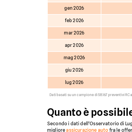
gen 2026
feb 2026
mar 2026
apr 2026
mag 2026
giu 2026
lug 2026
Dati basati su un campione di 58.167 preventivi RC 
Quanto è possibil
Secondo i dati dell'Osservatorio di Lugl
migliore
assicurazione auto
fra le offe