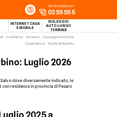
Serve assistenza?
02 55 55 5
NOLEGGIO
INTERNET CASA
AUTO LUNGO
E MOBILE
TERMINE
ali
In evidenza
Glossario
Compagnie e Partner
Osservatorio
Parola all'esperto
rbino: Luglio 2026
o. Salvo dove diversamente indicato, le
.it con residenza in provincia di Pesaro
Luglio 2025 a