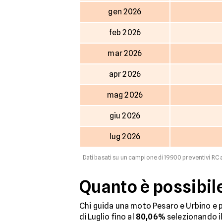
gen 2026
feb 2026
mar 2026
apr 2026
mag 2026
giu 2026
lug 2026
Dati basati su un campione di 19.900 preventivi RC a
Quanto è possibil
Chi guida una moto Pesaro e Urbino e p
di Luglio fino al
80,06%
selezionando il