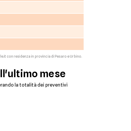
le.it con residenza in provincia di Pesaro e Urbino.
ell'ultimo mese
ando la totalità dei preventivi