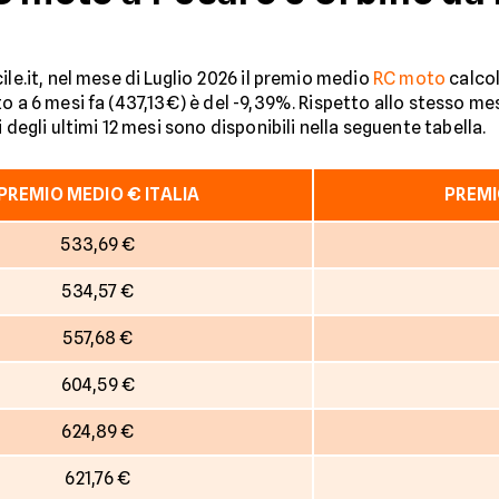
ile.it, nel mese di Luglio 2026 il premio medio
RC moto
calcol
to a 6 mesi fa (437,13€) è del -9,39%. Rispetto allo stesso mes
 degli ultimi 12 mesi sono disponibili nella seguente tabella.
PREMIO MEDIO € ITALIA
PREMI
533,69 €
534,57 €
557,68 €
604,59 €
624,89 €
621,76 €