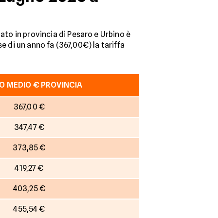
ato in provincia di Pesaro e Urbino è
e di un anno fa (367,00€) la tariffa
O MEDIO € PROVINCIA
367,00 €
347,47 €
373,85 €
419,27 €
403,25 €
455,54 €