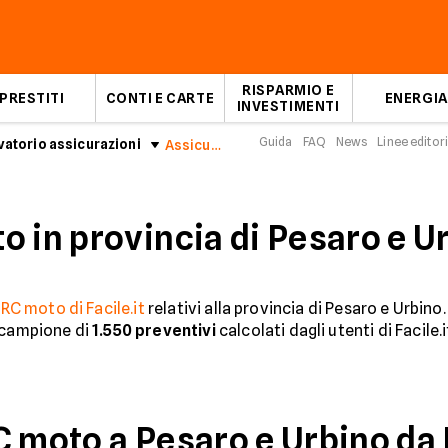
RISPARMIO E
PRESTITI
CONTI E CARTE
ENERGIA
INVESTIMENTI
Guida
FAQ
News
Linee editori
atorio assicurazioni
Assicurazioni Moto in provincia di Pesaro e Urbino: Luglio 2026
o in provincia di Pesaro e U
o
RC moto di Facile.it
relativi alla provincia di Pesaro e Urbin
n campione di
1.550
preventivi
calcolati dagli utenti di Facile
C moto a Pesaro e Urbino da 