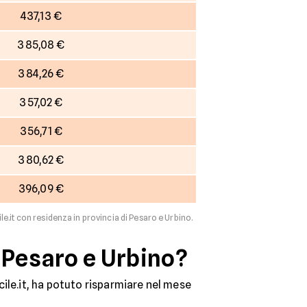
437,13 €
385,08 €
384,26 €
357,02 €
356,71 €
380,62 €
396,09 €
ile.it con residenza in provincia di Pesaro e Urbino.
 Pesaro e Urbino?
ile.it, ha potuto risparmiare nel mese