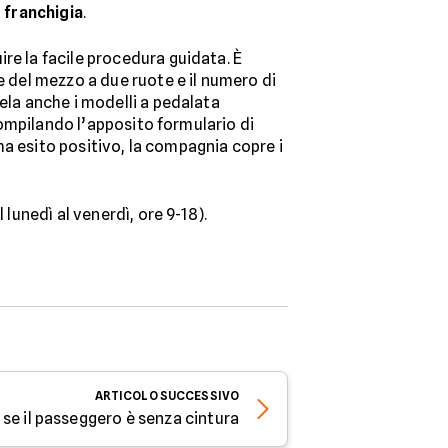
a
franchigia
.
ire la facile procedura guidata. È
e del mezzo a due ruote e il numero di
ela anche i modelli a pedalata
 compilando l’apposito formulario di
a ha esito positivo, la compagnia copre i
unedì al venerdì, ore 9-18).
ARTICOLO
SUCCESSIVO
se il passeggero è senza cintura