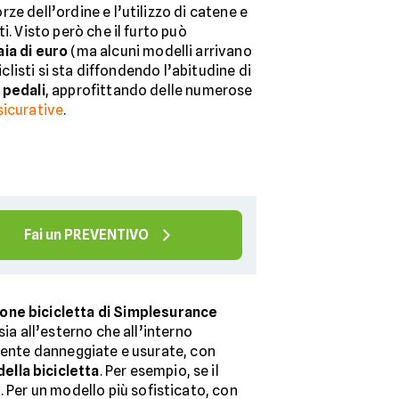
ze dell’ordine e l’utilizzo di catene e
i. Visto però che il furto può
aia di euro
(ma alcuni modelli arrivano
ciclisti si sta diffondendo l’abitudine di
 pedali
, approfittando delle numerose
icurative
.
Fai un PREVENTIVO
one bicicletta di Simplesurance
 sia all’esterno che all’interno
temente danneggiate e usurate, con
della bicicletta
. Per esempio, se il
. Per un modello più sofisticato, con