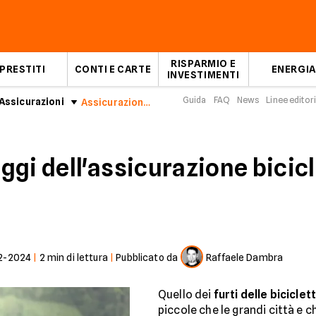
RISPARMIO E
PRESTITI
CONTI E CARTE
ENERGIA
INVESTIMENTI
Guida
FAQ
News
Linee editori
Assicurazioni
Assicurazione bicicletta Simplesurance
ggi dell'assicurazione bicic
2-2024
|
2
min di lettura
|
Pubblicato da
Raffaele Dambra
Quello dei
furti delle biciclet
piccole che le grandi città e 