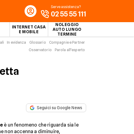
Serve assistenza?
02 55 55 111
NOLEGGIO
INTERNET CASA
AUTO LUNGO
E MOBILE
TERMINE
ali
In evidenza
Glossario
Compagnie e Partner
Osservatorio
Parola all'esperto
letta
Seguici su Google News
te
è un fenomeno che riguarda sia le
che non accenna a diminuire,