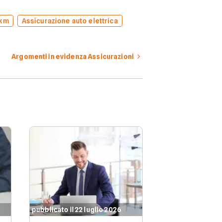
 km
Assicurazione auto elettrica
Argomenti in evidenza Assicurazioni
pubblicato il 22 luglio 2026
pubblicato il 21 l