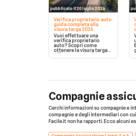
pubblicato il 20 luglio 2026
pu
Verifica proprietario auto:
guida completa alla
visura targa 2026
Vuoi effettuare una
verifica proprietario
auto? Scopri come
ottenere la visura targa
ufficiale tramite il PRA per
controllare dati e vincoli
in totale sicurezza.
Compagnie assicur
Cerchi informazioni su compagnie e int
compagnie e degli intermediari con cui 
Facile.it non ha rapporti. Ecco alcuni e
Compagnia Assicuratrice Linear S.p.A.