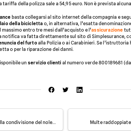
tariffa della polizza sale a 54,95 euro. Non è prevista alcun
rance
basta collegarsi al sito internet della compagnia e segu
aio della bicicletta
o, in alternativa, l’esatta denominazion
al massimo entro tre mesi dall’acquisto e l’
assicurazione
tut
i la notifica va fatta direttamente sul sito di Simplesurance,
enuncia del furto
alla Polizia o ai Carabinieri. Se l’istruttori
etta o per la riparazione dei danni.
disponibile un
servizio clienti
al numero verde 800189681 (dal l
Tutto ciò che occorre sapere sulla condivisione del noleggio a lungo termine
Multe raddoppiate 