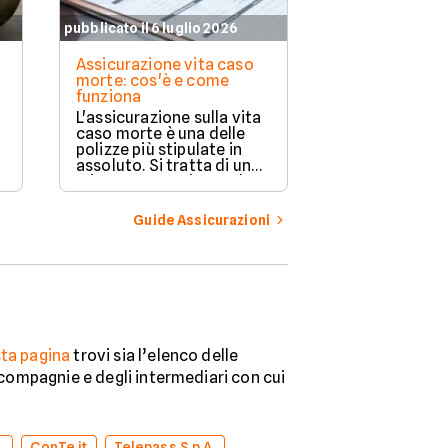
pubblicato il 6 luglio 2026
pubblicato il 11 
Assicurazione vita caso
Assicurazione
morte: cos'è e come
copre e a chi 
funziona
Proteggere la 
L'assicurazione sulla vita
casa e la propr
caso morte è una delle
da eventi impr
polizze più stipulate in
importante. L
assoluto. Si tratta di una
compagnie ass
misura preventiva molto
offrono divers
rilevante quando si ha a
flessibili in ba
che fare con eventi
Guide Assicurazioni
esigenze di o
imponderabili. Scopriamo
la guida per or
di cosa si tratta e come
nella scelta mi
funziona un contratto di
questo genere.
ta pagina
trovi sia l’elenco delle
e compagnie e degli intermediari con cui
.
ConTe.it
Telepass S.p.A.