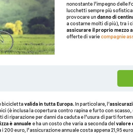
nonostante l’impegno delle For
lucchetti sempre più sofisticat
provocare un
danno di centin
a costarne molti di più), tra i 
assicurare il proprio mezzo a
offerte di varie
compagnie ass
e bicicletta
valida in tutta Europa.
In particolare, l'
assicurazi
a bici (è inclusa la copertura contro rapina e furto con scasso,
costi di riparazione per danni da caduta e l’usura di parti for
izza è annuale
e ha un costo che varia a seconda del
valore 
 i 200 euro, l’assicurazione annuale costa appena 21,95 euro