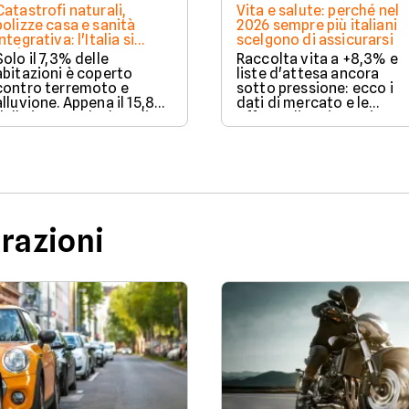
Catastrofi naturali,
Vita e salute: perché nel
polizze casa e sanità
2026 sempre più italiani
integrativa: l'Italia si
scelgono di assicurarsi
assicura ancora troppo
Solo il 7,3% delle
Raccolta vita a +8,3% e
poco. I dati 2025
abitazioni è coperto
liste d'attesa ancora
contro terremoto e
sotto pressione: ecco i
alluvione. Appena il 15,8%
dati di mercato e le
delle imprese ha la polizza
offerte di assicurazione
catastrofale obbligatoria.
vita e salute disponibili s
I dati ANIA 2025 sul gap
Facile.it a luglio 2026.
assicurativo italiano.
urazioni