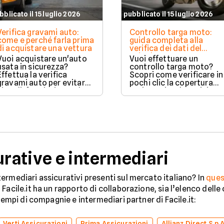
bblicato il 15 luglio 2026
pubblicato il 15 luglio 2026
Verifica gravami auto:
Controllo targa moto:
come e perché farla prima
guida completa alla
di acquistare una vettura
verifica dei dati del
veicolo
Vuoi acquistare un'auto
Vuoi effettuare un
usata in sicurezza?
controllo targa moto?
Effettua la verifica
Scopri come verificare in
gravami auto per evitare
pochi clic la copertura
vincoli, fermi o ipoteche.
assicurativa, la revisione
Scopri come tutelare il
e lo stato legale del
tuo acquisto.
veicolo in sicurezza.
ative e intermediari
ermediari assicurativi presenti sul mercato italiano? In
ques
Facile.it ha un rapporto di collaborazione, sia l’elenco dell
sempi di compagnie e intermediari partner di Facile.it:
Verti Assicurazioni
Prima Assicurazioni
Allianz Direct S.p.A