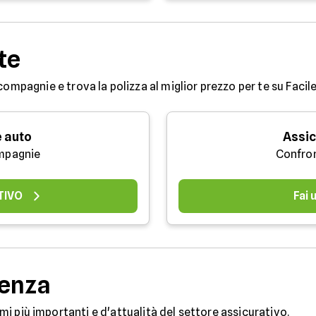
te
compagnie e trova la polizza al miglior prezzo per te su Facile
 auto
Assic
mpagnie
Confro
TIVO
Fai
denza
temi più importanti e d'attualità del settore assicurativo.