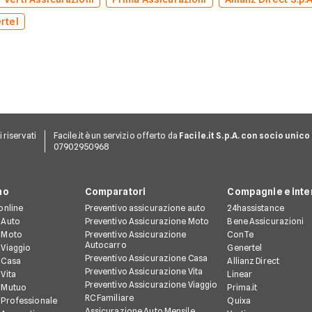
rtel
ti riservati
Facile.it è un servizio offerto da
Facile.it S.p.A. con socio unico
07902950968
no
Comparatori
Compagnie e inte
online
Preventivo assicurazione auto
24hassistance
 Auto
Preventivo Assicurazione Moto
Bene Assicurazioni
 Moto
Preventivo Assicurazione
ConTe
Autocarro
 Viaggio
Genertel
Preventivo Assicurazione Casa
 Casa
Allianz Direct
Preventivo Assicurazione Vita
Vita
Linear
Preventivo Assicurazione Viaggio
 Mutuo
Prima.it
RC Familiare
 Professionale
Quixa
Assicurazione Auto Mensile