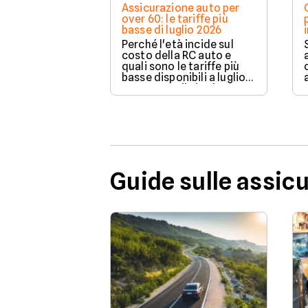
Assicurazione auto per
over 60: le tariffe più
basse di luglio 2026
Perché l'età incide sul
costo della RC auto e
quali sono le tariffe più
basse disponibili a luglio
2026 su Facile.it, da
106,32€ annui.
Guide sulle assic