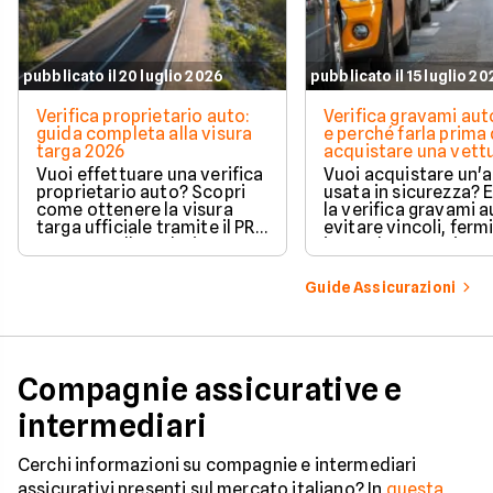
pubblicato il 20 luglio 2026
pubblicato il 15 luglio 2
Verifica proprietario auto:
Verifica gravami au
guida completa alla visura
e perché farla prima 
targa 2026
acquistare una vett
Vuoi effettuare una verifica
Vuoi acquistare un'
proprietario auto? Scopri
usata in sicurezza? 
come ottenere la visura
la verifica gravami a
targa ufficiale tramite il PRA
evitare vincoli, fermi
per controllare dati e
ipoteche. Scopri co
vincoli in totale sicurezza.
tutelare il tuo acqui
Guide Assicurazioni
Compagnie assicurative e
intermediari
Cerchi informazioni su compagnie e intermediari
assicurativi presenti sul mercato italiano? In
questa