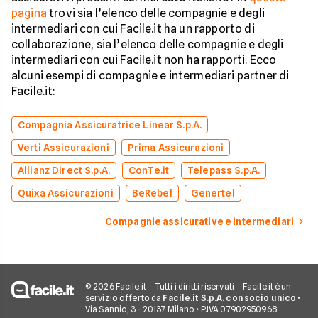
pagina
trovi sia l’elenco delle compagnie e degli
intermediari con cui Facile.it ha un rapporto di
collaborazione, sia l’elenco delle compagnie e degli
intermediari con cui Facile.it non ha rapporti. Ecco
alcuni esempi di compagnie e intermediari partner di
Facile.it:
Compagnia Assicuratrice Linear S.p.A.
Verti Assicurazioni
Prima Assicurazioni
Allianz Direct S.p.A.
ConTe.it
Telepass S.p.A.
Quixa Assicurazioni
BeRebel
Genertel
Compagnie assicurative e intermediari
© 2026 Facile.it
Tutti i diritti riservati
Facile.it è un
servizio offerto da
Facile.it S.p.A. con socio unico
•
Via Sannio, 3 - 20137 Milano • P.IVA 07902950968