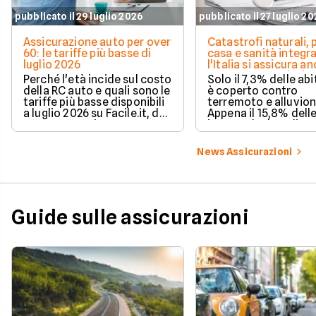
pubblicato il 29 luglio 2026
pubblicato il 27 luglio 2
Assicurazione auto per over
Catastrofi naturali, 
60: le tariffe più basse di
casa e sanità integra
luglio 2026
l'Italia si assicura a
troppo poco. I dati 
Perché l'età incide sul costo
Solo il 7,3% delle abi
della RC auto e quali sono le
è coperto contro
tariffe più basse disponibili
terremoto e alluvion
a luglio 2026 su Facile.it, da
Appena il 15,8% dell
106,32€ annui.
imprese ha la polizz
catastrofale obbligat
dati ANIA 2025 sul g
News Assicurazioni
assicurativo italiano
Guide sulle assicurazioni