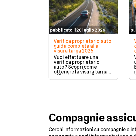
pubblicato il 20 luglio 2026
pu
Verifica proprietario auto:
guida completa alla
visura targa 2026
Vuoi effettuare una
verifica proprietario
auto? Scopri come
ottenere la visura targa
ufficiale tramite il PRA per
controllare dati e vincoli
in totale sicurezza.
Compagnie assicur
Cerchi informazioni su compagnie e int