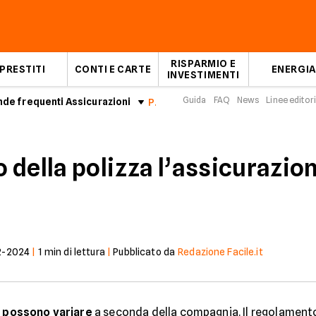
RISPARMIO E
PRESTITI
CONTI E CARTE
ENERGIA
INVESTIMENTI
Guida
FAQ
News
Linee editori
de frequenti Assicurazioni
Pagamento polizza e attivazione copertura
della polizza l’assicurazion
2-2024
|
1
min di lettura
|
Pubblicato da
Redazione Facile.it
e
possono variare
a seconda della compagnia. Il regolamento