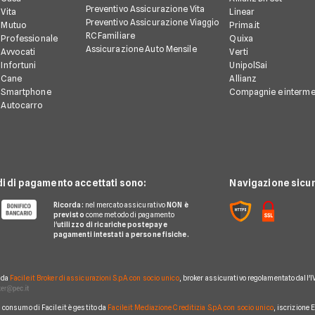
Preventivo Assicurazione Vita
Vita
Linear
Preventivo Assicurazione Viaggio
 Mutuo
Prima.it
RC Familiare
 Professionale
Quixa
Assicurazione Auto Mensile
 Avvocati
Verti
Infortuni
UnipolSai
 Cane
Allianz
e Smartphone
Compagnie e interme
 Autocarro
di di pagamento accettati sono:
Navigazione sicur
Ricorda:
nel mercato assicurativo
NON è
previsto
come metodo di pagamento
l'
utilizzo di ricariche postepay e
pagamenti intestati a persone fisiche.
o da
Facile.it Broker di assicurazioni S.p.A. con socio unico
, broker assicurativo regolamentato dall'I
al consumo di Facile.it è gestito da
Facile.it Mediazione Creditizia S.p.A. con socio unico
, iscrizione