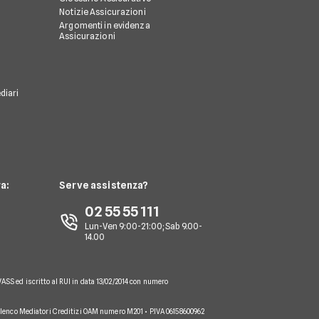
Notizie Assicurazioni
Argomenti in evidenza
Assicurazioni
diari
a:
Serve assistenza?
02 55 55 111
Lun-Ven 9:00-21:00; Sab 9.00-
14.00
VASS ed iscritto al RUI in data 13/02/2014 con numero
 Elenco Mediatori Creditizi OAM numero M201 • P.IVA 06158600962