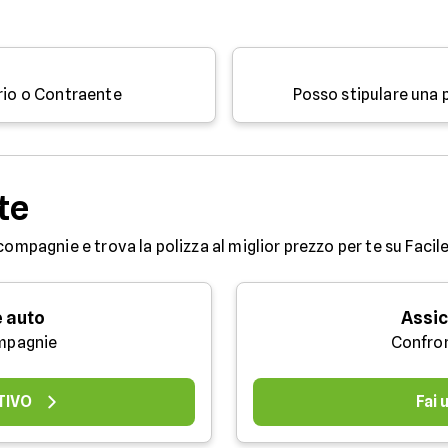
ario o Contraente
Posso stipulare una 
te
compagnie e trova la polizza al miglior prezzo per te su Facile
 auto
Assic
mpagnie
Confro
TIVO
Fai