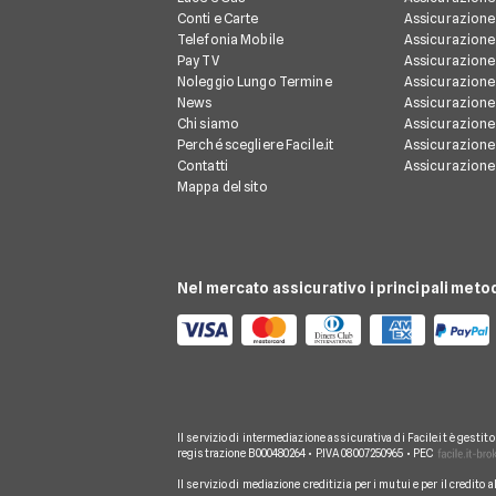
Conti e Carte
Assicurazione 
Telefonia Mobile
Assicurazione
Pay TV
Assicurazione
Noleggio Lungo Termine
Assicurazione
News
Assicurazione 
Chi siamo
Assicurazione
Perché scegliere Facile.it
Assicurazion
Contatti
Assicurazione
Mappa del sito
Nel mercato assicurativo i principali meto
Il servizio di intermediazione assicurativa di Facile.it è gestit
registrazione B000480264 • P.IVA 08007250965 • PEC
Il servizio di mediazione creditizia per i mutui e per il credito 