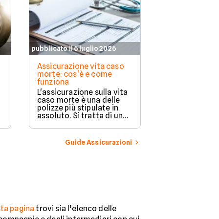
pubblicato il 6 luglio 2026
pubblicato il 11 
Assicurazione vita caso
Assicurazione
morte: cos'è e come
copre e a chi 
funziona
Proteggere la 
L'assicurazione sulla vita
casa e la propr
caso morte è una delle
da eventi impr
polizze più stipulate in
importante. L
assoluto. Si tratta di una
compagnie ass
misura preventiva molto
offrono divers
rilevante quando si ha a
flessibili in ba
che fare con eventi
Guide Assicurazioni
esigenze di o
imponderabili. Scopriamo
la guida per or
di cosa si tratta e come
nella scelta mi
funziona un contratto di
questo genere.
ta pagina
trovi sia l’elenco delle