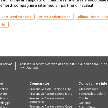
Facile.it ha un rapporto di collaborazione, sia l’elenco dell
sempi di compagnie e intermediari partner di Facile.it:
Verti Assicurazioni
Prima Assicurazioni
Allianz Direct S.p.A
rtel
ti riservati
Facile.it è un servizio offerto da
Facile.it S.p.A. con socio unico
07902950968
no
Comparatori
Compagnie e inte
online
Preventivo assicurazione auto
24hassistance
 Auto
Preventivo Assicurazione Moto
Bene Assicurazioni
 Moto
Preventivo Assicurazione
ConTe
Autocarro
 Viaggio
Genertel
Preventivo Assicurazione Casa
 Casa
Allianz Direct