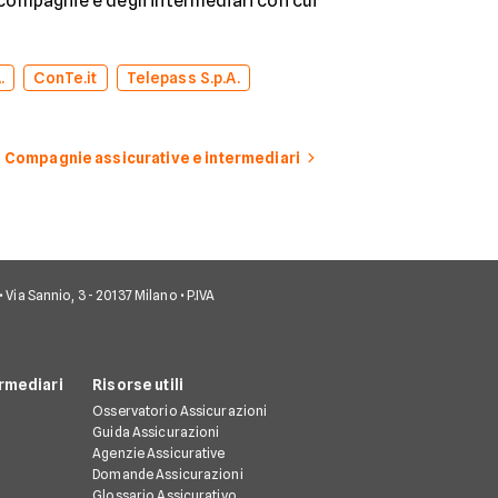
e compagnie e degli intermediari con cui
.
ConTe.it
Telepass S.p.A.
Compagnie assicurative e intermediari
• Via Sannio, 3 - 20137 Milano • P.IVA
rmediari
Risorse utili
Osservatorio Assicurazioni
Guida Assicurazioni
Agenzie Assicurative
Domande Assicurazioni
Glossario Assicurativo