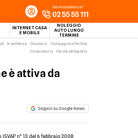
Serve assistenza?
02 55 55 111
NOLEGGIO
INTERNET CASA
AUTO LUNGO
E MOBILE
TERMINE
ali
In evidenza
Glossario
Compagnie e Partner
Osservatorio
Parola all'esperto
e è attiva da
Seguici su Google News
 ISVAP n° 13 del 6 febbraio 2008