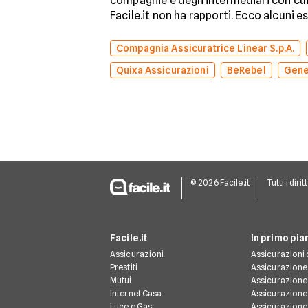
compagnie e degli intermediari con cui 
Facile.it non ha rapporti. Ecco alcuni e
Compagnia Assicuratrice Linear S.p.A.
Quixa Assicurazioni
BeRebel
Gene
© 2026 Facile.it
Tutti i dirit
Facile.it
In primo pia
Assicurazioni
Assicurazioni 
Prestiti
Assicurazione
Mutui
Assicurazione
Internet Casa
Assicurazione
Luce e Gas
Assicurazione