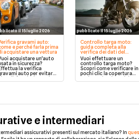
bblicato il 15 luglio 2026
pubblicato il 15 luglio 2026
Verifica gravami auto:
Controllo targa moto:
come e perché farla prima
guida completa alla
di acquistare una vettura
verifica dei dati del
veicolo
Vuoi acquistare un'auto
Vuoi effettuare un
usata in sicurezza?
controllo targa moto?
Effettua la verifica
Scopri come verificare in
gravami auto per evitare
pochi clic la copertura
vincoli, fermi o ipoteche.
assicurativa, la revisione
Scopri come tutelare il
e lo stato legale del
tuo acquisto.
veicolo in sicurezza.
ative e intermediari
ermediari assicurativi presenti sul mercato italiano? In
ques