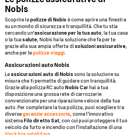
Nobis
Scoprire le
polizze di Nobis
è come aprire una finestra
su un mondo di sicurezza e tranquillità. Che tu stia
cercando un'
assicurazione per la tua auto
, la tua casa
o la tua
salute
, Nobis ha la soluzione che fa per te
grazie alla sua ampia offerta di
soluzioni assicurative
,
anche per le
polizze viaggi
.
Assicurazioni auto Nobis
Le
assicurazioni auto di Nobis
sono la soluzione su
misura che ti permette di guidare con tranquillità.
Grazie alla polizza RC auto
Nobis Car
hai a tua
disposizione una grossa rete di carrozzerie
convenzionate per una riparazione veloce della tua
auto. Per completare la tua polizza, puoi scegliere tra
diverse
garanzie accessorie
, come l'innovativo
sistema
Filo diretto Sat
, con cui puoi proteggere il tuo
veicolo da furto e incendio con l'installazione di una
black box satellitare
.