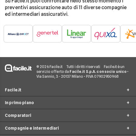
Su Facile.it puoi confrontare nello stesso momento i
preventivi assicurazione auto di 11 diverse compagnie
ed intermediari assicurativi.
© 2026 Facile.it
Tutti i diritti riservati
Facile.it è un
servizio offerto da
Facile.it S.p.A. con socio unico
•
Via Sannio, 3 - 20137 Milano • P.IVA 07902950968
Facile.it
In primo piano
Assicurazioni
Comparatori
Prestiti
Assicurazioni online
Mutui
Compagnie e intermediari
Assicurazione Auto
Preventivo assicurazione auto
Internet Casa