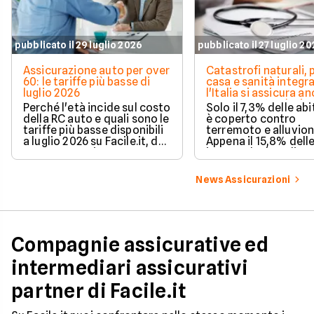
pubblicato il 29 luglio 2026
pubblicato il 27 luglio 2
Assicurazione auto per over
Catastrofi naturali, 
60: le tariffe più basse di
casa e sanità integra
luglio 2026
l'Italia si assicura a
troppo poco. I dati 
Perché l'età incide sul costo
Solo il 7,3% delle abi
della RC auto e quali sono le
è coperto contro
tariffe più basse disponibili
terremoto e alluvion
a luglio 2026 su Facile.it, da
Appena il 15,8% dell
106,32€ annui.
imprese ha la polizz
catastrofale obbligat
dati ANIA 2025 sul g
News Assicurazioni
assicurativo italiano
Compagnie assicurative ed
intermediari assicurativi
partner di Facile.it