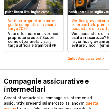
pubblicato il 20 luglio 2026
pubblicato il 15 luglio 2
Verifica proprietario auto:
Verifica gravami au
guida completa alla visura
e perché farla prima 
targa 2026
acquistare una vett
Vuoi effettuare una verifica
Vuoi acquistare un'
proprietario auto? Scopri
usata in sicurezza? 
come ottenere la visura
la verifica gravami a
targa ufficiale tramite il PRA
evitare vincoli, fermi
per controllare dati e
ipoteche. Scopri co
vincoli in totale sicurezza.
tutelare il tuo acqui
Guide Assicurazioni
Compagnie assicurative e
intermediari
Cerchi informazioni su compagnie e intermediari
assicurativi presenti sul mercato italiano? In
questa
pagina
trovi sia l’elenco delle compagnie e degli