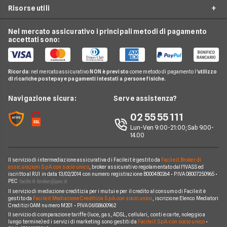
Assicurazione Moto
Risorse utili
Preventivo Assicurazione Moto
24hassistance
Luce e Gas
Assicurazione Viaggio
Preventivo Assicurazione Autocarro
Bene Assicurazioni
Nel mercato assicurativo i principali metodi di pagamento
Conti e Carte
Osservatorio Assicurazioni
Assicurazione Casa
accettati sono:
Preventivo Assicurazione Casa
ConTe
Telefonia Mobile
Guida Assicurazioni
Assicurazione Vita
Preventivo Assicurazione Vita
Genertel
Pay TV
Agenzie Assicurative
Assicurazione Mutuo
Ricorda:
nel mercato assicurativo
NON è previsto
come metodo di pagamento l'
utilizzo
Preventivo Assicurazione Viaggio
Allianz Direct
di ricariche postepay e pagamenti intestati a persone fisiche.
Noleggio Lungo Termine
Domande Assicurazioni
Assicurazione Professionale
RC Familiare
Linear
News
Navigazione sicura:
Serve assistenza?
Glossario Assicurativo
Assicurazione Avvocati
Assicurazione Auto Mensile
Prima.it
Chi siamo
02 55 55 111
Notizie Assicurazioni
Assicurazione Infortuni
Quixa
Lun-Ven 9:00-21:00; Sab 9.00-
Perché scegliere Facile.it
Argomenti in evidenza Assicurazioni
Assicurazione Cane
14.00
Verti
Contatti
Assicurazione Smartphone
UnipolSai
Il servizio di intermediazione assicurativa di Facile.it è gestito da
Facile.it Broker di
Mappa del sito
Assicurazione Autocarro
assicurazioni S.p.A. con socio unico
, broker assicurativo regolamentato dall'IVASS ed
iscritto al RUI in data 13/02/2014 con numero registrazione B000480264 • P.IVA 08007250965 •
Allianz
PEC
Il servizio di mediazione creditizia per i mutui e per il credito al consumo di Facile.it è
Compagnie e intermediari
gestito da
Facile.it Mediazione Creditizia S.p.A. con socio unico
, iscrizione Elenco Mediatori
Creditizi OAM numero M201 • P.IVA 06158600962
Il servizio di comparazione tariffe (luce, gas, ADSL, cellulari, conti e carte, noleggio a
lungo termine) ed i servizi di marketing sono gestiti da
Facile.it S.p.A. con socio unico
•