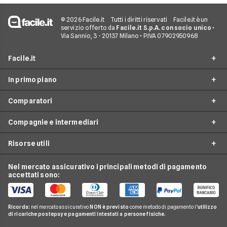
© 2026 Facile.it
Tutti i diritti riservati
Facile.it è un
servizio offerto da
Facile.it S.p.A. con socio unico
•
Via Sannio, 3 - 20137 Milano • P.IVA 07902950968
Facile.it
In primo piano
Assicurazioni
Comparatori
Prestiti
Assicurazioni online
Mutui
Compagnie e intermediari
Assicurazione Auto
Preventivo assicurazione auto
Internet Casa
Assicurazione Moto
Risorse utili
Preventivo Assicurazione Moto
24hassistance
Luce e Gas
Assicurazione Viaggio
Preventivo Assicurazione Autocarro
Bene Assicurazioni
Nel mercato assicurativo i principali metodi di pagamento
Conti e Carte
Osservatorio Assicurazioni
Assicurazione Casa
accettati sono:
Preventivo Assicurazione Casa
ConTe
Telefonia Mobile
Guida Assicurazioni
Assicurazione Vita
Preventivo Assicurazione Vita
Genertel
Pay TV
Agenzie Assicurative
Assicurazione Mutuo
Ricorda:
nel mercato assicurativo
NON è previsto
come metodo di pagamento l'
utilizzo
Preventivo Assicurazione Viaggio
Allianz Direct
di ricariche postepay e pagamenti intestati a persone fisiche.
Noleggio Lungo Termine
Domande Assicurazioni
Assicurazione Professionale
RC Familiare