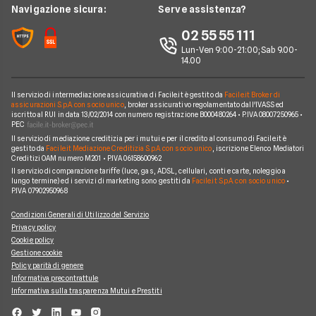
Linear
News
Navigazione sicura:
Serve assistenza?
Glossario Assicurativo
Assicurazione Avvocati
Assicurazione Auto Mensile
Prima.it
Chi siamo
02 55 55 111
Notizie Assicurazioni
Assicurazione Infortuni
Quixa
Lun-Ven 9:00-21:00; Sab 9.00-
Perché scegliere Facile.it
Argomenti in evidenza Assicurazioni
Assicurazione Cane
14.00
Verti
Contatti
Assicurazione Smartphone
UnipolSai
Il servizio di intermediazione assicurativa di Facile.it è gestito da
Facile.it Broker di
Mappa del sito
Assicurazione Autocarro
assicurazioni S.p.A. con socio unico
, broker assicurativo regolamentato dall'IVASS ed
iscritto al RUI in data 13/02/2014 con numero registrazione B000480264 • P.IVA 08007250965 •
Allianz
PEC
Il servizio di mediazione creditizia per i mutui e per il credito al consumo di Facile.it è
Compagnie e intermediari
gestito da
Facile.it Mediazione Creditizia S.p.A. con socio unico
, iscrizione Elenco Mediatori
Creditizi OAM numero M201 • P.IVA 06158600962
Il servizio di comparazione tariffe (luce, gas, ADSL, cellulari, conti e carte, noleggio a
lungo termine) ed i servizi di marketing sono gestiti da
Facile.it S.p.A. con socio unico
•
P.IVA 07902950968
Condizioni Generali di Utilizzo del Servizio
Privacy policy
Cookie policy
Gestione cookie
Policy parità di genere
Informativa precontrattule
Informativa sulla trasparenza Mutui e Prestiti