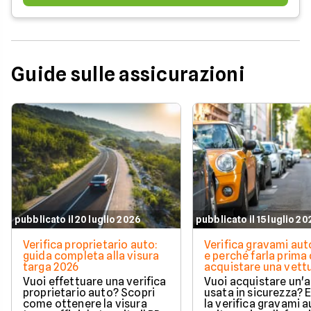
Guide sulle assicurazioni
pubblicato il 20 luglio 2026
pubblicato il 15 luglio 2
Verifica proprietario auto:
Verifica gravami au
guida completa alla visura
e perché farla prima 
targa 2026
acquistare una vett
Vuoi effettuare una verifica
Vuoi acquistare un'
proprietario auto? Scopri
usata in sicurezza? 
come ottenere la visura
la verifica gravami a