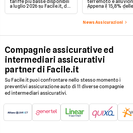
tariffe più basse disponibili
terremoto e alluvion
a luglio 2026 su Facile.it, da
Appena il 15,8% dell
106,32€ annui.
imprese ha la polizz
catastrofale obbligat
dati ANIA 2025 sul g
News Assicurazioni
assicurativo italiano
Compagnie assicurative ed
intermediari assicurativi
partner di Facile.it
Su Facile.it puoi confrontare nello stesso momento i
preventivi assicurazione auto di 11 diverse compagnie
ed intermediari assicurativi.