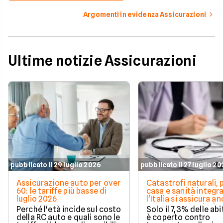
Argomenti in evidenza Assicurazioni
Ultime notizie Assicurazioni
pubblicato il 29 luglio 2026
pubblicato il 27 luglio 2
Assicurazione auto per over
Catastrofi naturali, 
60: le tariffe più basse di
casa e sanità integra
luglio 2026
l'Italia si assicura a
troppo poco. I dati 
Perché l'età incide sul costo
Solo il 7,3% delle abi
della RC auto e quali sono le
è coperto contro