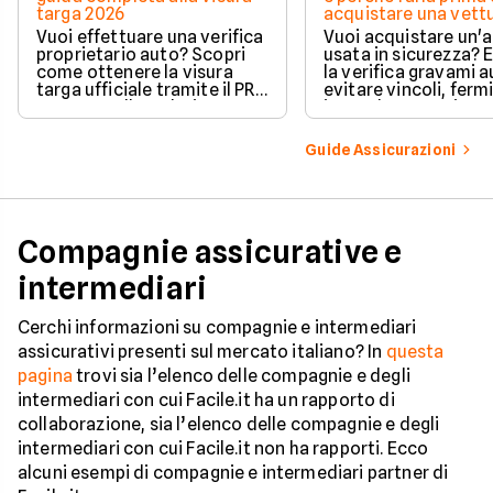
targa 2026
acquistare una vett
Vuoi effettuare una verifica
Vuoi acquistare un'
proprietario auto? Scopri
usata in sicurezza? 
come ottenere la visura
la verifica gravami a
targa ufficiale tramite il PRA
evitare vincoli, fermi
per controllare dati e
ipoteche. Scopri co
vincoli in totale sicurezza.
tutelare il tuo acqui
Guide Assicurazioni
Compagnie assicurative e
intermediari
Cerchi informazioni su compagnie e intermediari
assicurativi presenti sul mercato italiano? In
questa
pagina
trovi sia l’elenco delle compagnie e degli
intermediari con cui Facile.it ha un rapporto di
collaborazione, sia l’elenco delle compagnie e degli
intermediari con cui Facile.it non ha rapporti. Ecco
alcuni esempi di compagnie e intermediari partner di