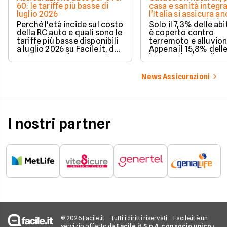
60: le tariffe più basse di
casa e sanità integra
luglio 2026
l'Italia si assicura a
troppo poco. I dati 
Perché l'età incide sul costo
Solo il 7,3% delle abi
della RC auto e quali sono le
è coperto contro
tariffe più basse disponibili
terremoto e alluvion
a luglio 2026 su Facile.it, da
Appena il 15,8% dell
106,32€ annui.
imprese ha la polizz
catastrofale obbligat
dati ANIA 2025 sul g
News Assicurazioni
assicurativo italiano
I nostri partner
© 2026 Facile.it
Tutti i diritti riservati
Facile.it è un
servizio offerto da
Facile.it S.p.A. con socio unico
•