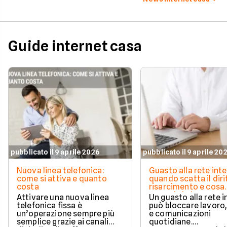
Guide internet casa
pubblicato il 9 aprile 2026
pubblicato il 9 aprile 20
Nuova linea telefonica:
Guasto alla rete inte
come si attiva e quanto
quando scatta il diri
costa
risarcimento e cosa
prevede la legge
Attivare una nuova linea
Un guasto alla rete 
telefonica fissa è
può bloccare lavoro,
un’operazione sempre più
e comunicazioni
semplice grazie ai canali
quotidiane.