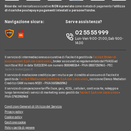
Linkem
Pay TV
Guide Internet Casa
Ricorda:
nel mercato assicurativo
NON è previsto
come metodo di pagamento l'
utilizzo
Tiscali
di ricariche postepay e pagamenti intestati a persone fisiche.
Noleggio Lungo Termine
Argomenti in evidenza internet casa
Wind Tre
News
Navigazione sicura:
Serve assistenza?
Notizie internet casa
Aruba
Chi siamo
02 55 55 999
Domande frequenti internet casa
Eolo
Lun-Ven 9:00-21:00; Sab 9.00-
Perché scegliere Facile.it
Glossario internet casa
14.00
Sky Wifi
Contatti
Connessione Lenta
Operatori Internet Casa
Il servizio di intermediazione assicurativa di Facile.it è gestito da
Facile.it Broker di
Mappa del sito
assicurazioni S.p.A. con socio unico
, broker assicurativo regolamentato dall'IVASS ed
iscritto al RUI in data 13/02/2014 con numero B000480264 • P.IVA 08007250965 • PEC
Il servizio di mediazione creditizia per i mutui e per il credito al consumo di Facile.it è
gestito da
Facile.it Mediazione Creditizia S.p.A. con socio unico
, iscrizione Elenco Mediatori
Creditizi OAM numero M201 • P.IVA 06158600962
Il servizio di comparazione tariffe (luce, gas, ADSL, cellulari, conti e carte, noleggio a
lungo termine) ed i servizi di marketing sono gestiti da
Facile.it S.p.A. con socio unico
•
P.IVA 07902950968
Condizioni Generali di Utilizzo del Servizio
Privacy policy
Cookie policy
Gestione cookie
Policy parità di genere