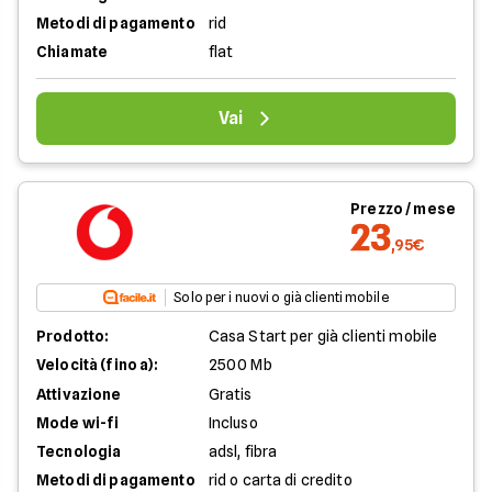
Metodi di pagamento
rid
Chiamate
flat
Vai
Prezzo / mese
23
,95€
Solo per i nuovi o già clienti mobile
Prodotto:
Casa Start per già clienti mobile
Velocità (fino a):
2500 Mb
Attivazione
Gratis
Mode wi-fi
Incluso
Tecnologia
adsl, fibra
Metodi di pagamento
rid o carta di credito