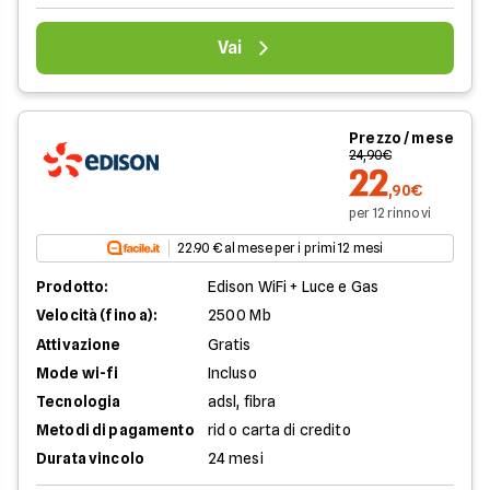
Vai
Prezzo / mese
24,90€
22
,90€
per 12 rinnovi
22.90 € al mese per i primi 12 mesi
Prodotto:
Edison WiFi + Luce e Gas
Velocità (fino a):
2500 Mb
Attivazione
Gratis
Mode wi-fi
Incluso
Tecnologia
adsl, fibra
Metodi di pagamento
rid o carta di credito
Durata vincolo
24 mesi