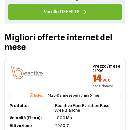
Vai alle OFFERTE
Migliori offerte internet del
mese
Prezzo / mese
21,90€
14
,90€
per 6 rinnovi
14.90 € al mese per i primi 6 mesi
Prodotto:
Beactive FiberEvolution Base -
Aree Bianche
Velocità (fino a):
1000 Mb
Attivazione
29.50 €