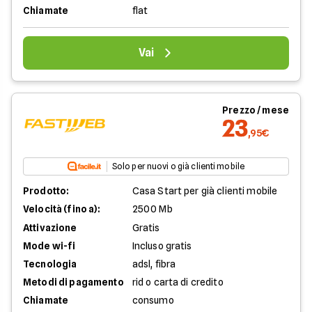
Chiamate
flat
Vai
Prezzo / mese
23
,95€
Solo per nuovi o già clienti mobile
Prodotto:
Casa Start per già clienti mobile
Velocità (fino a):
2500 Mb
Attivazione
Gratis
Mode wi-fi
Incluso gratis
Tecnologia
adsl, fibra
Metodi di pagamento
rid o carta di credito
Chiamate
consumo