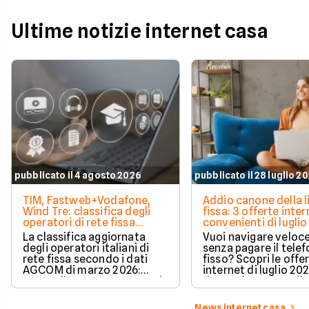
Ultime notizie internet casa
pubblicato il 4 agosto 2026
pubblicato il 28 luglio 2
TIM, Fastweb+Vodafone,
Addio canone della l
Wind Tre: classifica degli
fissa: 3 offerte inter
operatori di rete fissa
convenienti di luglio
secondo AGCOM
partire da 19,95€
La classifica aggiornata
Vuoi navigare veloce
degli operatori italiani di
senza pagare il tele
rete fissa secondo i dati
fisso? Scopri le offe
AGCOM di marzo 2026:
internet di luglio 20
quote di mercato, sorpassi
risparmiare e sceglie
e new entry.
tariffa perfetta per t
News internet casa