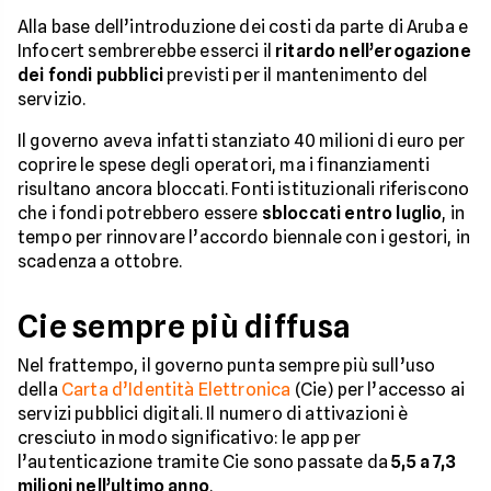
Alla base dell’introduzione dei costi da parte di Aruba e
Infocert sembrerebbe esserci il
ritardo nell’erogazione
dei fondi pubblici
previsti per il mantenimento del
servizio.
Il governo aveva infatti stanziato 40 milioni di euro per
coprire le spese degli operatori, ma i finanziamenti
risultano ancora bloccati. Fonti istituzionali riferiscono
che i fondi potrebbero essere
sbloccati entro luglio
, in
tempo per rinnovare l’accordo biennale con i gestori, in
scadenza a ottobre.
Cie sempre più diffusa
Nel frattempo, il governo punta sempre più sull’uso
della
Carta d’Identità Elettronica
(Cie) per l’accesso ai
servizi pubblici digitali. Il numero di attivazioni è
cresciuto in modo significativo: le app per
l’autenticazione tramite Cie sono passate da
5,5 a 7,3
milioni nell’ultimo anno
.