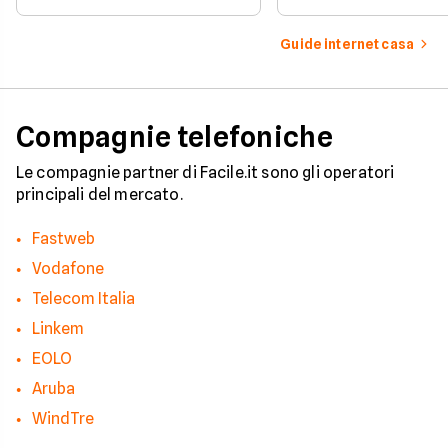
digitali e alle offerte
Fortunatamente, la 
integrate con internet casa.
prevede strumenti c
per ottenere un
Guide internet casa
risarcimento in caso
disservizi prolungati
Compagnie telefoniche
Le compagnie partner di Facile.it sono gli operatori
principali del mercato.
Fastweb
Vodafone
Telecom Italia
Linkem
EOLO
Aruba
WindTre