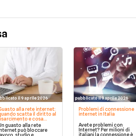
perfetta per te.
sa
bblicato il 9 aprile 2026
pubblicato il 9 aprile 2026
Guasto alla rete internet:
Problemi di connessione
quando scatta il diritto al
internet in Italia
risarcimento e cosa
prevede la legge
Avete problemi con
Un guasto alla rete
Internet? Per milioni di
internet può bloccare
italiani la connessione è
lavoro, studio e