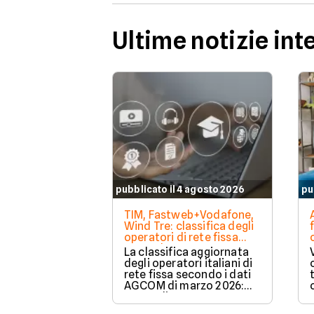
Ultime notizie int
pubblicato il 4 agosto 2026
pu
TIM, Fastweb+Vodafone,
Wind Tre: classifica degli
operatori di rete fissa
secondo AGCOM
La classifica aggiornata
degli operatori italiani di
rete fissa secondo i dati
AGCOM di marzo 2026:
quote di mercato,
sorpassi e new entry.