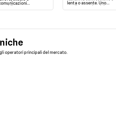
lenta o assente. Uno
comunicazioni
studio eseguito dal
quotidiane.
Censis in collaborazione
Fortunatamente, la legge
con Lenovo svela le
prevede strumenti
criticità della digital life i
concreti per ottenere un
Italia. Ecco i risultati del
risarcimento in caso di
rapporto Censis, che fa
disservizi prolungati.
luce sulle problematiche
delle connessioni nella
niche
penisola.
gli operatori principali del mercato.