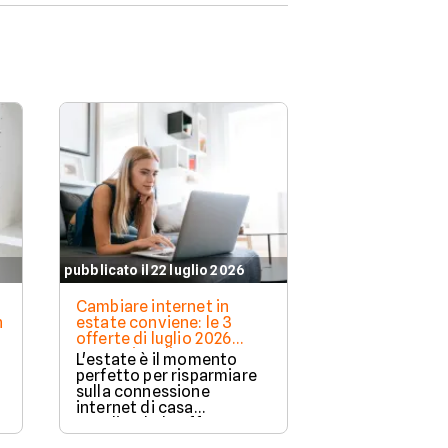
pubblicato il 22 luglio 2026
pubblicato il 21 l
Cambiare internet in
Offerte intern
n
estate conviene: le 3
attivazione g
offerte di luglio 2026
azzerare le spe
senza vincoli
luglio 2026
L'estate è il momento
Attivare una n
perfetto per risparmiare
internet o ca
sulla connessione
provider può
internet di casa
spese iniziali 
scegliendo le offerte
il mercato di l
.
vantaggiose di luglio
offre l'opport