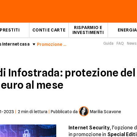
RISPARMIO E
PRESTITI
CONTI E CARTE
ENERGIA
INVESTIMENTI
Guida
FAQ
News
 Internet casa
Promozione Internet Security di Infostrada
di Infostrada: protezione del
 euro al mese
1-2023
|
2
min di lettura
|
Pubblicato da
Marilia Scavone
Internet Security
, l'opzione 
in promozione in
Special Edit