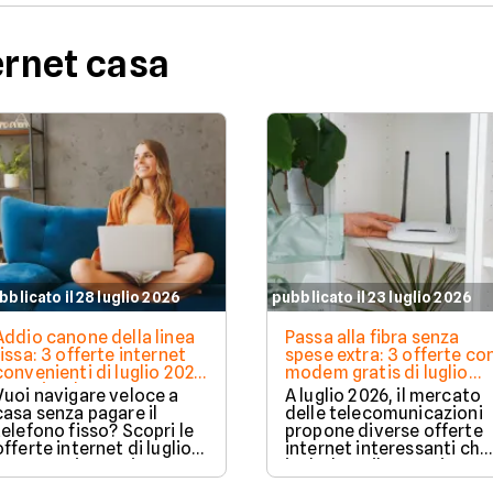
ernet casa
bblicato il 28 luglio 2026
pubblicato il 23 luglio 2026
Addio canone della linea
Passa alla fibra senza
fissa: 3 offerte internet
spese extra: 3 offerte co
convenienti di luglio 2026
modem gratis di luglio
a partire da 19,95€
2026
Vuoi navigare veloce a
A luglio 2026, il mercato
casa senza pagare il
delle telecomunicazioni
telefono fisso? Scopri le
propone diverse offerte
offerte internet di luglio
internet interessanti che
2026 per risparmiare e
includono il router in
scegliere la tariffa
comodato d'uso gratuito