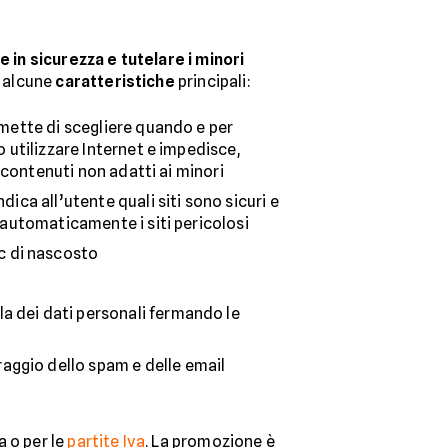
e in sicurezza e tutelare i minori
d alcune
caratteristiche
principali:
rmette di scegliere quando e per
 utilizzare Internet e impedisce,
n contenuti non adatti ai minori
indica all’utente quali siti sono sicuri e
 automaticamente i siti pericolosi
Pc di nascosto
la dei dati personali fermando le
raggio dello spam e delle email
a o per le
partite Iva
. La promozione è