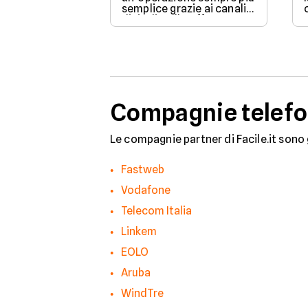
semplice grazie ai canali
digitali e alle offerte
integrate con internet
casa.
Compagnie telefo
Le compagnie partner di Facile.it sono 
Fastweb
Vodafone
Telecom Italia
Linkem
EOLO
Aruba
WindTre