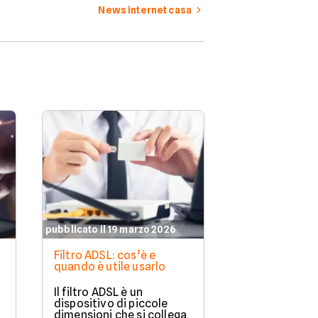
2026. Scopri 3 proposte
azzerarle.
News internet casa
del momento per
navigare alla massima
velocità senza vincoli e
ottimizzare finalmente le
tue bollette.
pubblicato il 19 marzo 2026
pubblicato il 19 
Filtro ADSL: cos’è e
Cambiare l'int
quando è utile usarlo
della linea TIM
Il filtro ADSL è un
La voltura TI
dispositivo di piccole
di cambiare l’
dimensioni che si collega
di un contratt