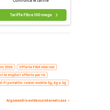
Confronta le tariffe
Tariffe Fibra 100 mega
sto 2026
Offerte FWA Internet
i le migliori offerte per te
i-Fi portatile: router mobile 5g, 4g e 3g
Argomenti in evidenza internet casa