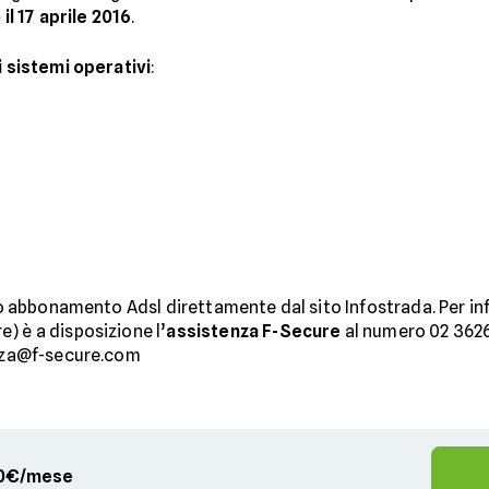
 il 17 aprile 2016
.
 sistemi operativi
:
rio abbonamento Adsl direttamente dal sito Infostrada. Per in
) è a disposizione l’
assistenza F-Secure
al numero 02 3626 5
ezza@f-secure.com
,90€/mese