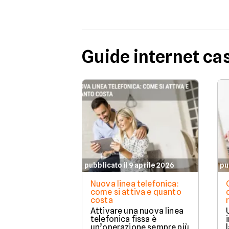
Guide internet ca
pubblicato il 9 aprile 2026
pu
Nuova linea telefonica:
come si attiva e quanto
costa
Attivare una nuova linea
telefonica fissa è
un’operazione sempre più