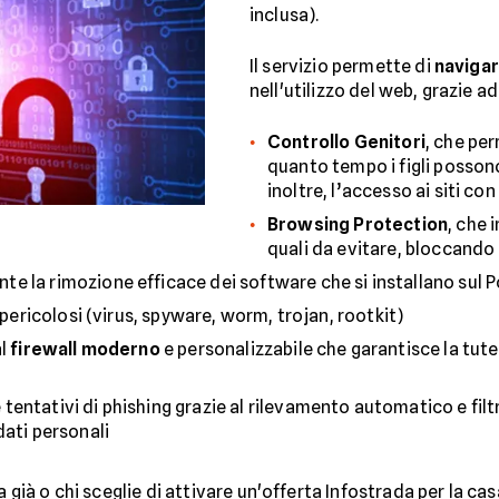
inclusa).
Il servizio permette di
navigar
nell'utilizzo del web, grazie a
Controllo Genitori
, che pe
quanto tempo i figli possono
inoltre, l’accesso ai siti co
Browsing Protection
, che 
quali da evitare, bloccando
nte la rimozione efficace dei software che si installano sul 
 pericolosi (virus, spyware, worm, trojan, rootkit)
al
firewall moderno
e personalizzabile che garantisce la tute
 tentativi di phishing grazie al rilevamento automatico e filt
dati personali
a già o chi sceglie di attivare un'offerta Infostrada per la cas