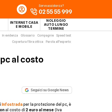
Serve assistenza?
02 55 55 999
NOLEGGIO
INTERNET CASA
AUTO LUNGO
E MOBILE
TERMINE
In evidenza
Glossario
Compagnie
Speed test
Copertura fibra ottica
Parola all'esperto
 pc al costo
Seguici su Google News
di
Infostrada
per la protezione del pc, è
ion
al costo di
2 euro al mese
(Iva