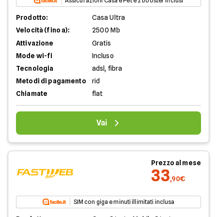
Assicurazioni Casa e Pet e 2 booster inclusi
Prodotto:
Casa Ultra
Velocità (fino a):
2500 Mb
Attivazione
Gratis
Mode wi-fi
Incluso
Tecnologia
adsl, fibra
Metodi di pagamento
rid
Chiamate
flat
Vai
Prezzo al mese
33
,90€
SIM con giga e minuti illimitati inclusa