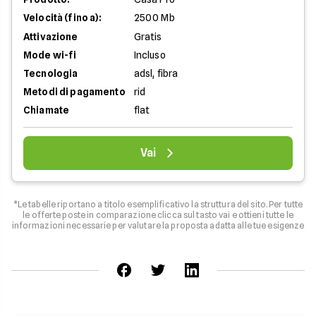
Velocità (fino a):
2500 Mb
Attivazione
Gratis
Mode wi-fi
Incluso
Tecnologia
adsl, fibra
Metodi di pagamento
rid
Chiamate
flat
Vai
*Le tabelle riportano a titolo esemplificativo la struttura del sito. Per tutte
le offerte poste in comparazione clicca sul tasto vai e ottieni tutte le
informazioni necessarie per valutare la proposta adatta alle tue esigenze