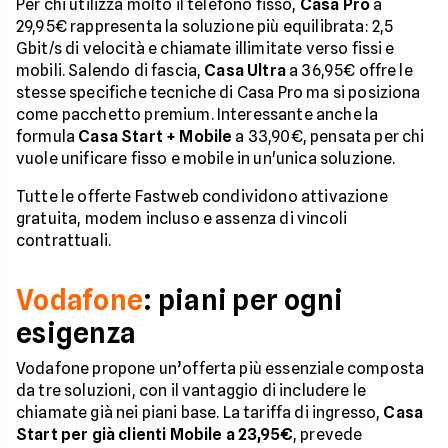
Per chi utilizza molto il telefono fisso,
Casa Pro
a
29,95€ rappresenta la soluzione più equilibrata: 2,5
Gbit/s di velocità e chiamate illimitate verso fissi e
mobili. Salendo di fascia,
Casa Ultra
a 36,95€ offre le
stesse specifiche tecniche di Casa Pro ma si posiziona
come pacchetto premium. Interessante anche la
formula
Casa Start + Mobile
a 33,90€, pensata per chi
vuole unificare fisso e mobile in un'unica soluzione.
Tutte le offerte Fastweb condividono attivazione
gratuita, modem incluso e assenza di vincoli
contrattuali.
Vodafone
: piani per ogni
esigenza
Vodafone propone un’offerta più essenziale composta
da tre soluzioni, con il vantaggio di includere le
chiamate già nei piani base. La tariffa di ingresso,
Casa
Start per già clienti Mobile a 23,95€
, prevede