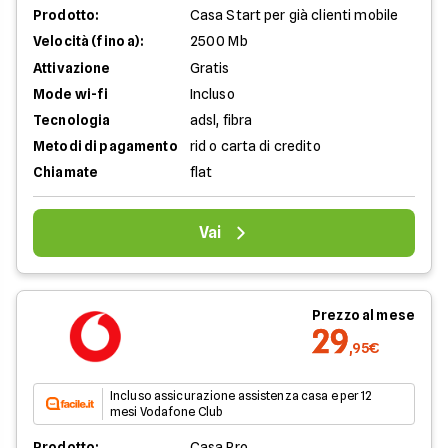
Prodotto:
Casa Start per già clienti mobile
Velocità (fino a):
2500 Mb
Attivazione
Gratis
Mode wi-fi
Incluso
Tecnologia
adsl, fibra
Metodi di pagamento
rid o carta di credito
Chiamate
flat
Vai
Prezzo al mese
29
,95€
Incluso assicurazione assistenza casa e per 12
mesi Vodafone Club
Prodotto:
Casa Pro