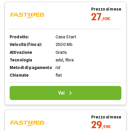
Prezzo al mese
27
,95€
Prodotto:
Casa Start
Velocità (fino a):
2500 Mb
Attivazione
Gratis
Tecnologia
adsl, fibra
Metodi di pagamento
rid
Chiamate
flat
Vai
Prezzo al mese
29
,95€