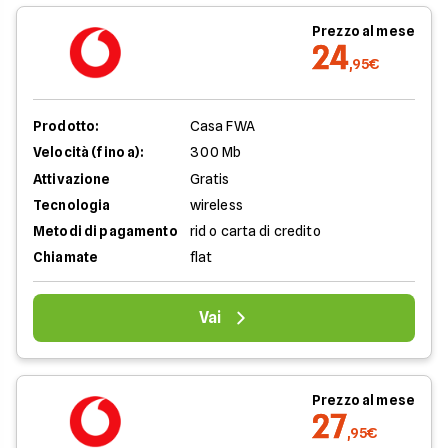
Prezzo al mese
24
,95€
Prodotto:
Casa FWA
Velocità (fino a):
300 Mb
Attivazione
Gratis
Tecnologia
wireless
Metodi di pagamento
rid o carta di credito
Chiamate
flat
Vai
Prezzo al mese
27
,95€