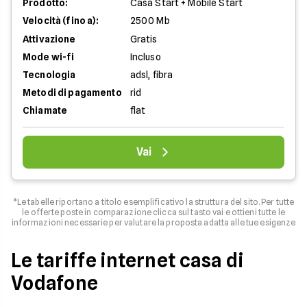
Prodotto:
Casa Start + Mobile Start
Velocità (fino a):
2500 Mb
Attivazione
Gratis
Mode wi-fi
Incluso
Tecnologia
adsl, fibra
Metodi di pagamento
rid
Chiamate
flat
Vai
*Le tabelle riportano a titolo esemplificativo la struttura del sito. Per tutte
le offerte poste in comparazione clicca sul tasto vai e ottieni tutte le
informazioni necessarie per valutare la proposta adatta alle tue esigenze
Le tariffe internet casa di
Vodafone