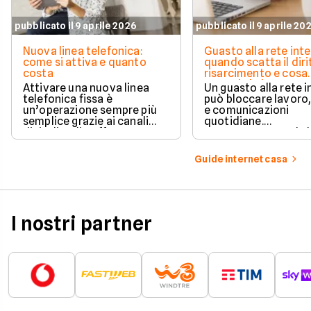
pubblicato il 9 aprile 2026
pubblicato il 9 aprile 20
Nuova linea telefonica:
Guasto alla rete inte
come si attiva e quanto
quando scatta il diri
costa
risarcimento e cosa
prevede la legge
Attivare una nuova linea
Un guasto alla rete 
telefonica fissa è
può bloccare lavoro,
un’operazione sempre più
e comunicazioni
semplice grazie ai canali
quotidiane.
digitali e alle offerte
Fortunatamente, la 
integrate con internet casa.
prevede strumenti c
per ottenere un
Guide internet casa
risarcimento in caso
disservizi prolungati
I nostri partner