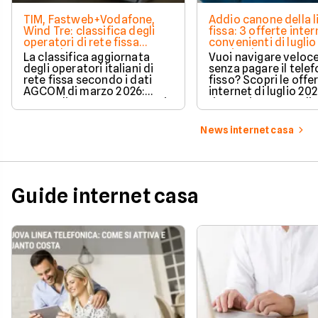
TIM, Fastweb+Vodafone,
Addio canone della l
Wind Tre: classifica degli
fissa: 3 offerte inter
operatori di rete fissa
convenienti di luglio
secondo AGCOM
partire da 19,95€
La classifica aggiornata
Vuoi navigare veloce
degli operatori italiani di
senza pagare il tele
rete fissa secondo i dati
fisso? Scopri le offe
AGCOM di marzo 2026:
internet di luglio 20
quote di mercato, sorpassi
risparmiare e sceglie
e new entry.
tariffa perfetta per t
News internet casa
Guide internet casa