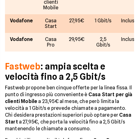
clienti
Mobile
Vodafone
Casa
27,95€
1 Gbit/s
Incluso
Start
Vodafone
Casa
29,95€
2,5
Incluso
Pro
Gbit/s
Fastweb
: ampia scelta e
velocità fino a 2,5 Gbit/s
Fastweb propone ben cinque offerte per la linea fissa. Il
punto di ingresso più conveniente è
Casa Start per già
clienti Mobile
a 23,95€ al mese, che però limita la
velocità a 1 Gbit/s e prevede chiamate a pagamento.
Chi desidera prestazioni superiori può optare per
Casa
Start
a 27,95€, che porta la velocità fino a 2,5 Gbit/s
mantenendo le chiamate a consumo.