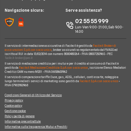
Argomenti in evidenza internet casa
Wind Tre
News
Navigazione sicura:
Serve assistenza?
Notizie internet casa
Aruba
Chi siamo
02 55 55 999
Domande frequenti internet casa
Eolo
Lun-Ven 9:00-21:00; Sab 9.00-
Perché scegliere Facile.it
Glossario internet casa
14.00
Sky Wifi
Contatti
Connessione Lenta
Operatori Internet Casa
Il servizio di intermediazione assicurativa di Facile.it è gestito da
Facile.it Broker di
Mappa del sito
assicurazioni S.p.A. con socio unico
, broker assicurativo regolamentato dall'IVASS ed
iscritto al RUI in data 13/02/2014 con numero B000480264 • P.IVA 08007250965 • PEC
Il servizio di mediazione creditizia per i mutui e per il credito al consumo di Facile.it è
gestito da
Facile.it Mediazione Creditizia S.p.A. con socio unico
, iscrizione Elenco Mediatori
Creditizi OAM numero M201 • P.IVA 06158600962
Il servizio di comparazione tariffe (luce, gas, ADSL, cellulari, conti e carte, noleggio a
lungo termine) ed i servizi di marketing sono gestiti da
Facile.it S.p.A. con socio unico
•
P.IVA 07902950968
Condizioni Generali di Utilizzo del Servizio
Privacy policy
Cookie policy
Gestione cookie
Policy parità di genere
Informativa precontrattule
Informativa sulla trasparenza Mutui e Prestiti