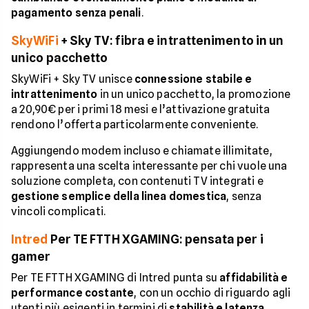
pagamento senza penali
.
SkyWiFi
+ Sky TV: fibra e intrattenimento in un
unico pacchetto
SkyWiFi + Sky TV unisce
connessione stabile e
intrattenimento
in un unico pacchetto, la promozione
a 20,90€ per i primi 18 mesi e l’attivazione gratuita
rendono l’offerta particolarmente conveniente.
Aggiungendo modem incluso e chiamate illimitate,
rappresenta una scelta interessante per chi vuole una
soluzione completa, con contenuti TV integrati e
gestione semplice della linea domestica
, senza
vincoli complicati.
Intred
Per TE FTTH XGAMING: pensata per i
gamer
Per TE FTTH XGAMING di Intred punta su
affidabilità e
performance costante
, con un occhio di riguardo agli
utenti più esigenti in termini di
stabilità e latenza
,