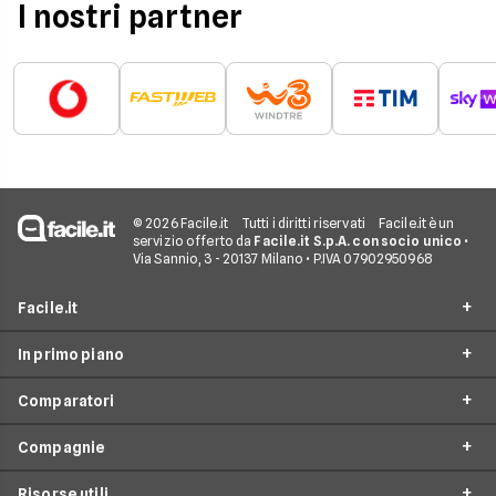
I nostri partner
© 2026 Facile.it
Tutti i diritti riservati
Facile.it è un
servizio offerto da
Facile.it S.p.A. con socio unico
•
Via Sannio, 3 - 20137 Milano • P.IVA 07902950968
Facile.it
In primo piano
Assicurazioni
Comparatori
Prestiti
Offerte Fibra
Mutui
Compagnie
Offerte ADSL
Migliore Connessione Internet
Internet Casa
Offerte Internet Casa
Risorse utili
Offerte Internet Satellitare