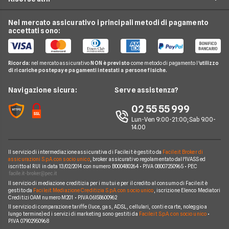
Tim
Luce e Gas
Offerte Internet Mobile
Offerte Telefonia Fissa
Vodafone
Nel mercato assicurativo i principali metodi di pagamento
Conti e Carte
Verifica Copertura Fibra Ottica
Offerte Internet Partita Iva
accettati sono:
Internet Seconda Casa
Fastweb
Telefonia Mobile
Internet Speed Test
Internet senza linea fissa
Offerte Internet Illimitato
Linkem
Pay TV
Guide Internet Casa
Ricorda:
nel mercato assicurativo
NON è previsto
come metodo di pagamento l'
utilizzo
Tiscali
di ricariche postepay e pagamenti intestati a persone fisiche.
Noleggio Lungo Termine
Argomenti in evidenza internet casa
Wind Tre
News
Navigazione sicura:
Serve assistenza?
Notizie internet casa
Aruba
Chi siamo
02 55 55 999
Domande frequenti internet casa
Eolo
Lun-Ven 9:00-21:00; Sab 9.00-
Perché scegliere Facile.it
Glossario internet casa
14.00
Sky Wifi
Contatti
Connessione Lenta
Operatori Internet Casa
Il servizio di intermediazione assicurativa di Facile.it è gestito da
Facile.it Broker di
Mappa del sito
assicurazioni S.p.A. con socio unico
, broker assicurativo regolamentato dall'IVASS ed
iscritto al RUI in data 13/02/2014 con numero B000480264 • P.IVA 08007250965 • PEC
Il servizio di mediazione creditizia per i mutui e per il credito al consumo di Facile.it è
gestito da
Facile.it Mediazione Creditizia S.p.A. con socio unico
, iscrizione Elenco Mediatori
Creditizi OAM numero M201 • P.IVA 06158600962
Il servizio di comparazione tariffe (luce, gas, ADSL, cellulari, conti e carte, noleggio a
lungo termine) ed i servizi di marketing sono gestiti da
Facile.it S.p.A. con socio unico
•
P.IVA 07902950968