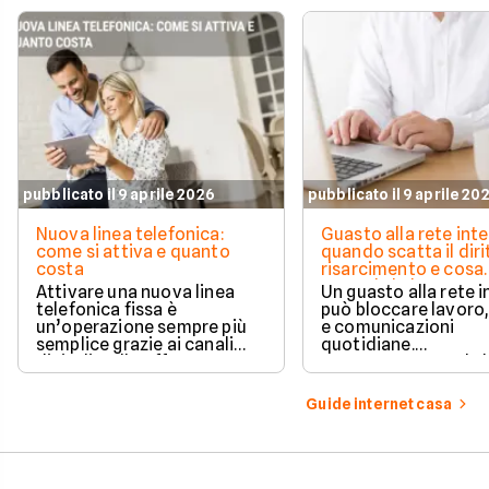
pubblicato il 9 aprile 2026
pubblicato il 9 aprile 20
Nuova linea telefonica:
Guasto alla rete inte
come si attiva e quanto
quando scatta il diri
costa
risarcimento e cosa
prevede la legge
Attivare una nuova linea
Un guasto alla rete 
telefonica fissa è
può bloccare lavoro,
un’operazione sempre più
e comunicazioni
semplice grazie ai canali
quotidiane.
digitali e alle offerte
Fortunatamente, la 
integrate con internet casa.
prevede strumenti c
per ottenere un
Guide internet casa
risarcimento in caso
disservizi prolungati