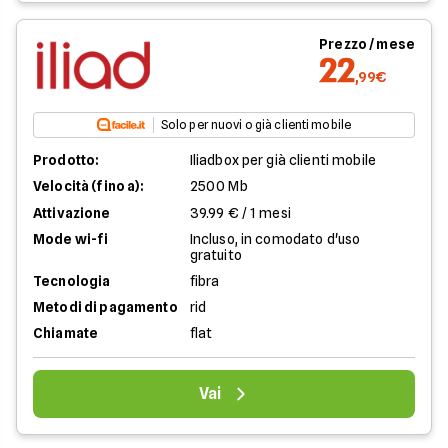
Prezzo / mese
22
,99€
Solo per nuovi o già clienti mobile
Prodotto:
Iliadbox per già clienti mobile
Velocità (fino a):
2500 Mb
Attivazione
39.99 € / 1 mesi
Mode wi-fi
Incluso, in comodato d'uso
gratuito
Tecnologia
fibra
Metodi di pagamento
rid
Chiamate
flat
Vai