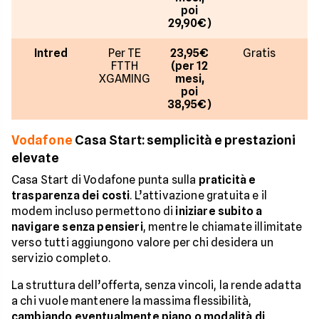
poi
29,90€)
Intred
Per TE
23,95€
Gratis
F
FTTH
(per 12
G
XGAMING
mesi,
poi
38,95€)
Vodafone
Casa Start: semplicità e prestazioni
elevate
Casa Start di Vodafone punta sulla
praticità e
trasparenza dei costi
. L’attivazione gratuita e il
modem incluso permettono di
iniziare subito a
navigare senza pensieri
, mentre le chiamate illimitate
verso tutti aggiungono valore per chi desidera un
servizio completo.
La struttura dell’offerta, senza vincoli, la rende adatta
a chi vuole mantenere la massima flessibilità,
cambiando eventualmente piano o modalità di