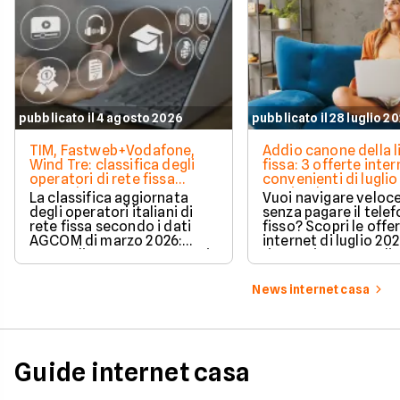
pubblicato il 4 agosto 2026
pubblicato il 28 luglio 2
TIM, Fastweb+Vodafone,
Addio canone della l
Wind Tre: classifica degli
fissa: 3 offerte inter
operatori di rete fissa
convenienti di luglio
secondo AGCOM
partire da 19,95€
La classifica aggiornata
Vuoi navigare veloce
degli operatori italiani di
senza pagare il tele
rete fissa secondo i dati
fisso? Scopri le offe
AGCOM di marzo 2026:
internet di luglio 20
quote di mercato, sorpassi
risparmiare e sceglie
e new entry.
tariffa perfetta per t
News internet casa
Guide internet casa