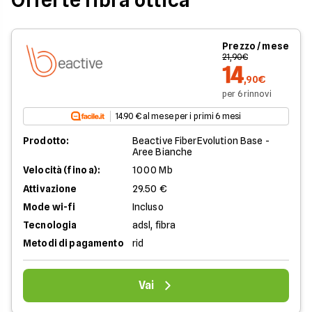
Prezzo / mese
21,90€
14
,90€
per 6 rinnovi
14.90 € al mese per i primi 6 mesi
Prodotto:
Beactive FiberEvolution Base -
Aree Bianche
Velocità (fino a):
1000 Mb
Attivazione
29.50 €
Mode wi-fi
Incluso
Tecnologia
adsl, fibra
Metodi di pagamento
rid
Vai