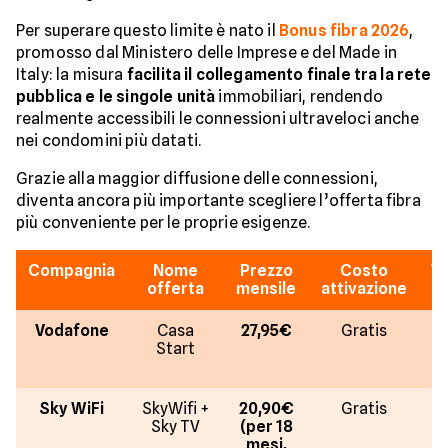
Per superare questo limite è nato il
Bonus fibra 2026
,
promosso dal Ministero delle Imprese e del Made in
Italy: la misura
facilita il collegamento finale tra la rete
pubblica e le singole unità
immobiliari, rendendo
realmente accessibili le connessioni ultraveloci anche
nei condomini più datati.
Grazie alla maggior diffusione delle connessioni,
diventa ancora più importante scegliere l’offerta fibra
più conveniente per le proprie esigenze.
Compagnia
Nome
Prezzo
Costo
Ve
offerta
mensile
attivazione
Vodafone
Casa
27,95€
Gratis
F
Start
G
Sky WiFi
SkyWifi +
20,90€
Gratis
F
Sky TV
(per 18
G
mesi,