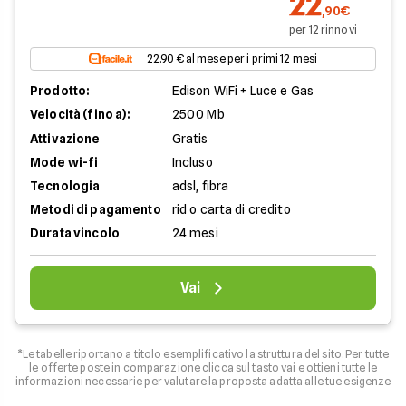
22
,90€
per 12 rinnovi
22.90 € al mese per i primi 12 mesi
Prodotto:
Edison WiFi + Luce e Gas
Velocità (fino a):
2500 Mb
Attivazione
Gratis
Mode wi-fi
Incluso
Tecnologia
adsl, fibra
Metodi di pagamento
rid o carta di credito
Durata vincolo
24 mesi
Vai
*Le tabelle riportano a titolo esemplificativo la struttura del sito. Per tutte
le offerte poste in comparazione clicca sul tasto vai e ottieni tutte le
informazioni necessarie per valutare la proposta adatta alle tue esigenze