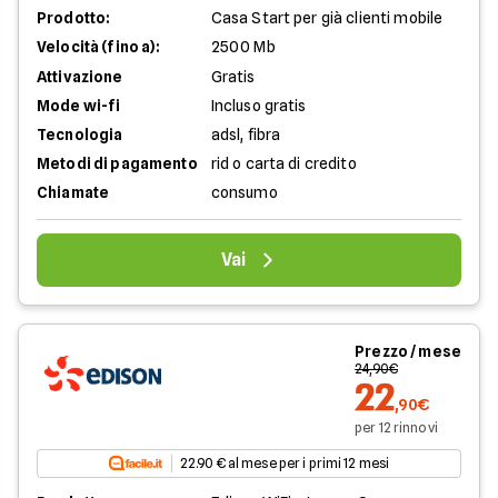
Prodotto:
Casa Start per già clienti mobile
Velocità (fino a):
2500 Mb
Attivazione
Gratis
Mode wi-fi
Incluso gratis
Tecnologia
adsl, fibra
Metodi di pagamento
rid o carta di credito
Chiamate
consumo
Vai
Prezzo / mese
24,90€
22
,90€
per 12 rinnovi
22.90 € al mese per i primi 12 mesi