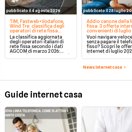
pubblicato il 4 agosto 2026
pubblicato il 28 luglio 2
TIM, Fastweb+Vodafone,
Addio canone della l
Wind Tre: classifica degli
fissa: 3 offerte inter
operatori di rete fissa
convenienti di luglio
secondo AGCOM
partire da 19,95€
La classifica aggiornata
Vuoi navigare veloce
degli operatori italiani di
senza pagare il tele
rete fissa secondo i dati
fisso? Scopri le offe
AGCOM di marzo 2026:
internet di luglio 20
quote di mercato, sorpassi
risparmiare e sceglie
e new entry.
tariffa perfetta per t
News internet casa
Guide internet casa