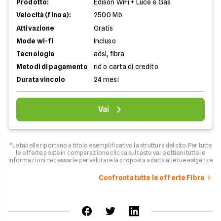
Prodotto:
Edison WiFi + Luce e Gas
Velocità (fino a):
2500 Mb
Attivazione
Gratis
Mode wi-fi
Incluso
Tecnologia
adsl, fibra
Metodi di pagamento
rid o carta di credito
Durata vincolo
24 mesi
Vai
*Le tabelle riportano a titolo esemplificativo la struttura del sito. Per tutte
le offerte poste in comparazione clicca sul tasto vai e ottieni tutte le
informazioni necessarie per valutare la proposta adatta alle tue esigenze
Confronta tutte le offerte Fibra