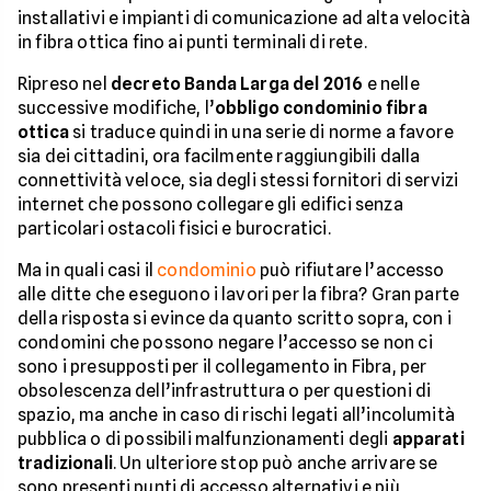
installativi e impianti di comunicazione ad alta velocità
in fibra ottica fino ai punti terminali di rete.
Ripreso nel
decreto Banda Larga del 2016
e nelle
successive modifiche, l’
obbligo condominio fibra
ottica
si traduce quindi in una serie di norme a favore
sia dei cittadini, ora facilmente raggiungibili dalla
connettività veloce, sia degli stessi fornitori di servizi
internet che possono collegare gli edifici senza
particolari ostacoli fisici e burocratici.
Ma in quali casi il
condominio
può rifiutare l’accesso
alle ditte che eseguono i lavori per la fibra? Gran parte
della risposta si evince da quanto scritto sopra, con i
condomini che possono negare l’accesso se non ci
sono i presupposti per il collegamento in Fibra, per
obsolescenza dell’infrastruttura o per questioni di
spazio, ma anche in caso di rischi legati all’incolumità
pubblica o di possibili malfunzionamenti degli
apparati
tradizionali
. Un ulteriore stop può anche arrivare se
sono presenti punti di accesso alternativi e più