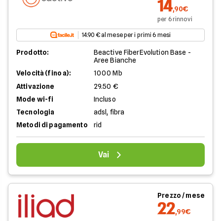
14
,90€
per 6 rinnovi
14.90 € al mese per i primi 6 mesi
Prodotto:
Beactive FiberEvolution Base -
Aree Bianche
Velocità (fino a):
1000 Mb
Attivazione
29.50 €
Mode wi-fi
Incluso
Tecnologia
adsl, fibra
Metodi di pagamento
rid
Vai
Prezzo / mese
22
,99€