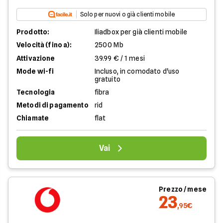
Solo per nuovi o già clienti mobile
Prodotto:
Iliadbox per già clienti mobile
Velocità (fino a):
2500 Mb
Attivazione
39.99 € / 1 mesi
Mode wi-fi
Incluso, in comodato d'uso
gratuito
Tecnologia
fibra
Metodi di pagamento
rid
Chiamate
flat
Vai
Prezzo / mese
23
,95€