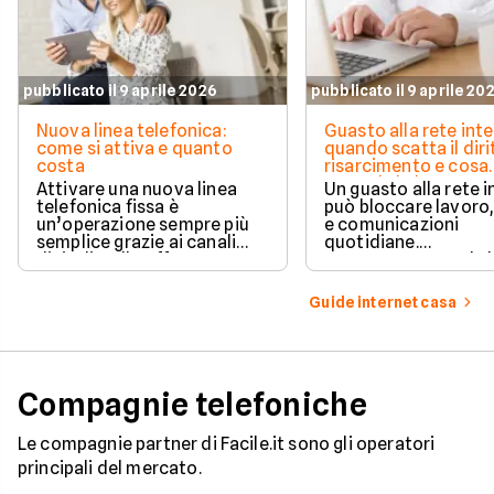
pubblicato il 9 aprile 2026
pubblicato il 9 aprile 20
Nuova linea telefonica:
Guasto alla rete inte
come si attiva e quanto
quando scatta il diri
costa
risarcimento e cosa
prevede la legge
Attivare una nuova linea
Un guasto alla rete 
telefonica fissa è
può bloccare lavoro,
un’operazione sempre più
e comunicazioni
semplice grazie ai canali
quotidiane.
digitali e alle offerte
Fortunatamente, la 
integrate con internet casa.
prevede strumenti c
per ottenere un
Guide internet casa
risarcimento in caso
disservizi prolungati
Compagnie telefoniche
Le compagnie partner di Facile.it sono gli operatori
principali del mercato.