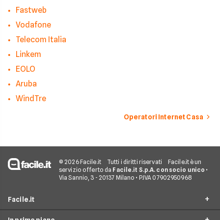
Fastweb
Vodafone
Telecom Italia
Linkem
EOLO
Aruba
WindTre
Operatori Internet Casa
© 2026 Facile.it
Tutti i diritti riservati
Facile.it è un
servizio offerto da
Facile.it S.p.A. con socio unico
•
Via Sannio, 3 - 20137 Milano • P.IVA 07902950968
Facile.it
In primo piano