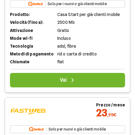
Solo per i nuovi o già clienti mobile
Prodotto:
Casa Start per già clienti mobile
Velocità (fino a):
2500 Mb
Attivazione
Gratis
Mode wi-fi
Incluso
Tecnologia
adsl, fibra
Metodi di pagamento
rid o carta di credito
Chiamate
flat
Vai
Prezzo / mese
23
,95€
Solo per nuovi o già clienti mobile