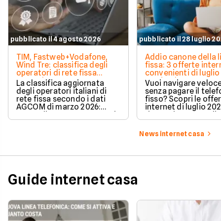
pubblicato il 4 agosto 2026
pubblicato il 28 luglio 2
TIM, Fastweb+Vodafone,
Addio canone della l
Wind Tre: classifica degli
fissa: 3 offerte inter
operatori di rete fissa
convenienti di luglio
secondo AGCOM
partire da 19,95€
La classifica aggiornata
Vuoi navigare veloce
degli operatori italiani di
senza pagare il tele
rete fissa secondo i dati
fisso? Scopri le offe
AGCOM di marzo 2026:
internet di luglio 20
quote di mercato, sorpassi
risparmiare e sceglie
e new entry.
tariffa perfetta per t
News internet casa
Guide internet casa