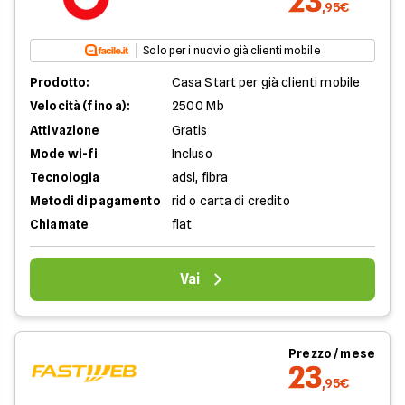
23
,95€
Solo per i nuovi o già clienti mobile
Prodotto:
Casa Start per già clienti mobile
Velocità (fino a):
2500 Mb
Attivazione
Gratis
Mode wi-fi
Incluso
Tecnologia
adsl, fibra
Metodi di pagamento
rid o carta di credito
Chiamate
flat
Vai
Prezzo / mese
23
,95€