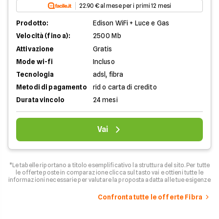
22.90 € al mese per i primi 12 mesi
Prodotto:
Edison WiFi + Luce e Gas
Velocità (fino a):
2500 Mb
Attivazione
Gratis
Mode wi-fi
Incluso
Tecnologia
adsl, fibra
Metodi di pagamento
rid o carta di credito
Durata vincolo
24 mesi
Vai
*Le tabelle riportano a titolo esemplificativo la struttura del sito. Per tutte
le offerte poste in comparazione clicca sul tasto vai e ottieni tutte le
informazioni necessarie per valutare la proposta adatta alle tue esigenze
Confronta tutte le offerte Fibra