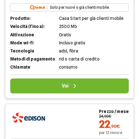
Solo per nuovi o già clienti mobile
Prodotto:
Casa Start per già clienti mobile
Velocità (fino a):
2500 Mb
Attivazione
Gratis
Mode wi-fi
Incluso gratis
Tecnologia
adsl, fibra
Metodi di pagamento
rid o carta di credito
Chiamate
consumo
Vai
Prezzo / mese
24,90€
22
,90€
per 12 rinnovi