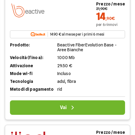
Prezzo / mese
21,90€
14
,90€
per 6 rinnovi
14.90 € al mese per i primi 6 mesi
Prodotto:
Beactive FiberEvolution Base -
Aree Bianche
Velocità (fino a):
1000 Mb
Attivazione
29.50 €
Mode wi-fi
Incluso
Tecnologia
adsl, fibra
Metodi di pagamento
rid
Vai
Prezzo / mese