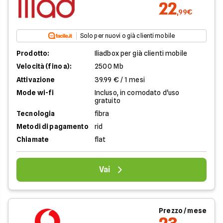
22
,99€
Solo per nuovi o già clienti mobile
Prodotto:
Iliadbox per già clienti mobile
Velocità (fino a):
2500 Mb
Attivazione
39.99 € / 1 mesi
Mode wi-fi
Incluso, in comodato d'uso
gratuito
Tecnologia
fibra
Metodi di pagamento
rid
Chiamate
flat
Vai
Prezzo / mese