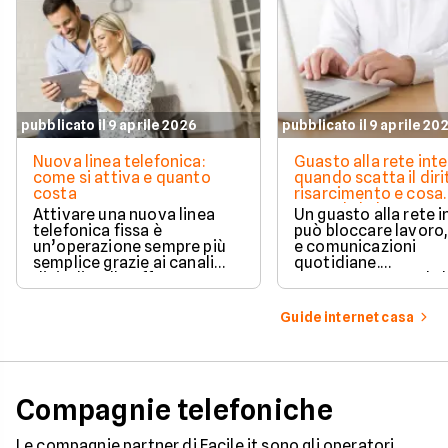
pubblicato il 9 aprile 2026
pubblicato il 9 aprile 20
Nuova linea telefonica:
Guasto alla rete inte
come si attiva e quanto
quando scatta il diri
costa
risarcimento e cosa
prevede la legge
Attivare una nuova linea
Un guasto alla rete 
telefonica fissa è
può bloccare lavoro,
un’operazione sempre più
e comunicazioni
semplice grazie ai canali
quotidiane.
digitali e alle offerte
Fortunatamente, la 
integrate con internet casa.
prevede strumenti c
per ottenere un
Guide internet casa
risarcimento in caso
disservizi prolungati
Compagnie telefoniche
Le compagnie partner di Facile.it sono gli operatori