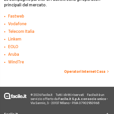
principali del mercato.
Fastweb
Vodafone
Telecom Italia
Linkem
EOLO
Aruba
WindTre
Operatori Internet Casa
© 2026 Facile.it
Tutti i diritti riservati
Facile.it è un
servizio offerto da
Facile.it S.p.A. con socio unico
•
Via Sannio, 3 - 20137 Milano • P.IVA 07902950968