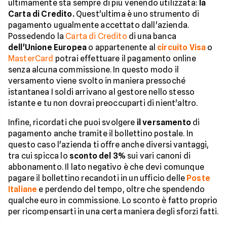
ultimamente sta sempre di più venendo utilizzata:
la
Carta di Credito.
Quest'ultima è uno strumento di
pagamento ugualmente accettato dall'azienda.
Possedendo la
Carta di Credito
di una banca
dell'Unione Europea
o appartenente al
circuito Visa
o
MasterCard
potrai effettuare il pagamento online
senza alcuna commissione. In questo modo il
versamento viene svolto in maniera pressoché
istantanea I soldi arrivano al gestore nello stesso
istante e tu non dovrai preoccuparti di nient'altro.
Infine, ricordati che puoi svolgere
il versamento
di
pagamento anche tramite il bollettino postale. In
questo caso l'azienda ti offre anche diversi vantaggi,
tra cui spicca lo
sconto del 3%
sui vari canoni di
abbonamento. Il lato negativo è che devi comunque
pagare il bollettino recandoti in un ufficio delle
Poste
Italiane
e perdendo del tempo, oltre che spendendo
qualche euro in commissione. Lo sconto è fatto proprio
per ricompensarti in una certa maniera degli sforzi fatti.