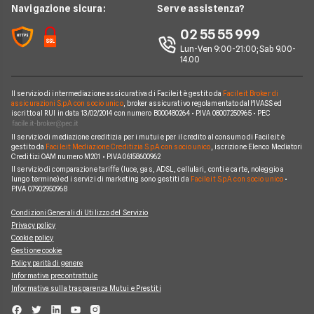
Wind Tre
News
Navigazione sicura:
Serve assistenza?
Notizie internet casa
Aruba
Chi siamo
02 55 55 999
Domande frequenti internet casa
Eolo
Lun-Ven 9:00-21:00; Sab 9.00-
Perché scegliere Facile.it
Glossario internet casa
14.00
Sky Wifi
Contatti
Connessione Lenta
Operatori Internet Casa
Il servizio di intermediazione assicurativa di Facile.it è gestito da
Facile.it Broker di
Mappa del sito
assicurazioni S.p.A. con socio unico
, broker assicurativo regolamentato dall'IVASS ed
iscritto al RUI in data 13/02/2014 con numero B000480264 • P.IVA 08007250965 • PEC
Il servizio di mediazione creditizia per i mutui e per il credito al consumo di Facile.it è
gestito da
Facile.it Mediazione Creditizia S.p.A. con socio unico
, iscrizione Elenco Mediatori
Creditizi OAM numero M201 • P.IVA 06158600962
Il servizio di comparazione tariffe (luce, gas, ADSL, cellulari, conti e carte, noleggio a
lungo termine) ed i servizi di marketing sono gestiti da
Facile.it S.p.A. con socio unico
•
P.IVA 07902950968
Condizioni Generali di Utilizzo del Servizio
Privacy policy
Cookie policy
Gestione cookie
Policy parità di genere
Informativa precontrattule
Informativa sulla trasparenza Mutui e Prestiti