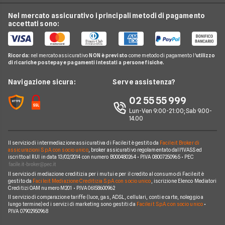
Offerte Internet Mobile
Offerte Telefonia Fissa
Vodafone
Nel mercato assicurativo i principali metodi di pagamento
Conti e Carte
Verifica Copertura Fibra Ottica
Offerte Internet Partita Iva
accettati sono:
Internet Seconda Casa
Fastweb
Telefonia Mobile
Internet Speed Test
Internet senza linea fissa
Offerte Internet Illimitato
Linkem
Pay TV
Guide Internet Casa
Ricorda:
nel mercato assicurativo
NON è previsto
come metodo di pagamento l'
utilizzo
Tiscali
di ricariche postepay e pagamenti intestati a persone fisiche.
Noleggio Lungo Termine
Argomenti in evidenza internet casa
Wind Tre
News
Navigazione sicura:
Serve assistenza?
Notizie internet casa
Aruba
Chi siamo
02 55 55 999
Domande frequenti internet casa
Eolo
Lun-Ven 9:00-21:00; Sab 9.00-
Perché scegliere Facile.it
Glossario internet casa
14.00
Sky Wifi
Contatti
Connessione Lenta
Operatori Internet Casa
Il servizio di intermediazione assicurativa di Facile.it è gestito da
Facile.it Broker di
Mappa del sito
assicurazioni S.p.A. con socio unico
, broker assicurativo regolamentato dall'IVASS ed
iscritto al RUI in data 13/02/2014 con numero B000480264 • P.IVA 08007250965 • PEC
Il servizio di mediazione creditizia per i mutui e per il credito al consumo di Facile.it è
gestito da
Facile.it Mediazione Creditizia S.p.A. con socio unico
, iscrizione Elenco Mediatori
Creditizi OAM numero M201 • P.IVA 06158600962
Il servizio di comparazione tariffe (luce, gas, ADSL, cellulari, conti e carte, noleggio a
lungo termine) ed i servizi di marketing sono gestiti da
Facile.it S.p.A. con socio unico
•
P.IVA 07902950968