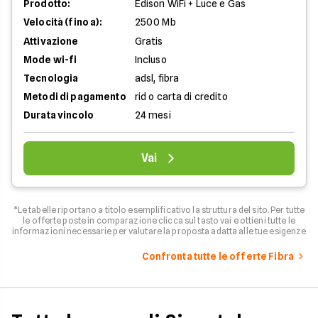
Prodotto:
Edison WiFi + Luce e Gas
Velocità (fino a):
2500 Mb
Attivazione
Gratis
Mode wi-fi
Incluso
Tecnologia
adsl, fibra
Metodi di pagamento
rid o carta di credito
Durata vincolo
24 mesi
Vai
*Le tabelle riportano a titolo esemplificativo la struttura del sito. Per tutte
le offerte poste in comparazione clicca sul tasto vai e ottieni tutte le
informazioni necessarie per valutare la proposta adatta alle tue esigenze
Confronta tutte le offerte Fibra