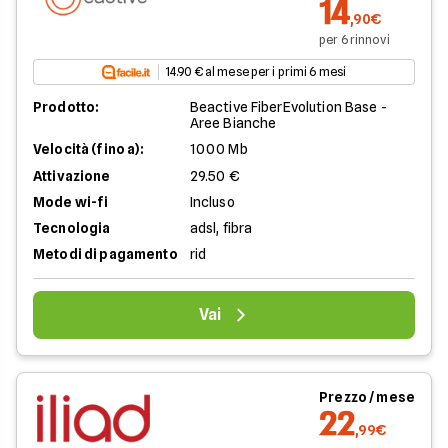
14
,90€
per 6 rinnovi
14.90 € al mese per i primi 6 mesi
Prodotto:
Beactive FiberEvolution Base -
Aree Bianche
Velocità (fino a):
1000 Mb
Attivazione
29.50 €
Mode wi-fi
Incluso
Tecnologia
adsl, fibra
Metodi di pagamento
rid
Vai
Prezzo / mese
22
,99€