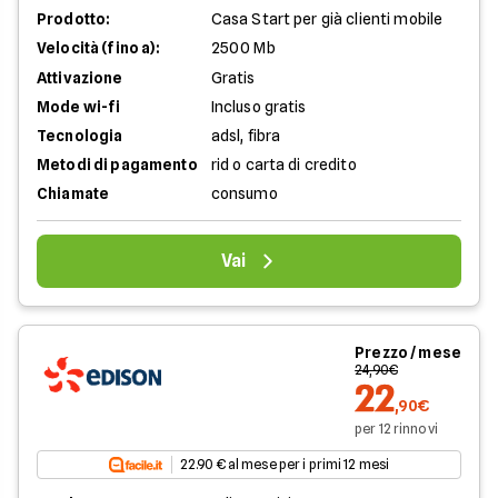
Prodotto:
Casa Start per già clienti mobile
Velocità (fino a):
2500 Mb
Attivazione
Gratis
Mode wi-fi
Incluso gratis
Tecnologia
adsl, fibra
Metodi di pagamento
rid o carta di credito
Chiamate
consumo
Vai
Prezzo / mese
24,90€
22
,90€
per 12 rinnovi
22.90 € al mese per i primi 12 mesi