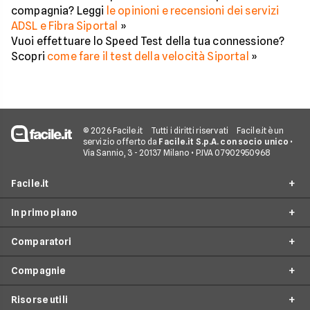
compagnia? Leggi
le opinioni e recensioni dei servizi
ADSL e Fibra Siportal
»
Vuoi effettuare lo Speed Test della tua connessione?
Scopri
come fare il test della velocità Siportal
»
© 2026 Facile.it
Tutti i diritti riservati
Facile.it è un
servizio offerto da
Facile.it S.p.A. con socio unico
•
Via Sannio, 3 - 20137 Milano • P.IVA 07902950968
Facile.it
In primo piano
Assicurazioni
Comparatori
Prestiti
Offerte Fibra
Mutui
Compagnie
Offerte ADSL
Migliore Connessione Internet
Internet Casa
Offerte Internet Casa
Risorse utili
Offerte Internet Satellitare
Tim
Luce e Gas