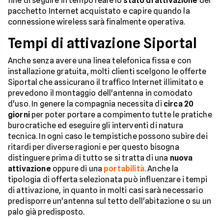
fine di seguire in tempo reale lo
stato di attivazione
del
pacchetto Internet acquistato e capire quando la
connessione wireless sarà finalmente operativa.
Tempi di attivazione Siportal
Anche senza avere una linea telefonica fissa e con
installazione gratuita, molti clienti scelgono le offerte
Siportal che assicurano il traffico Internet illimitato e
prevedono il montaggio dell'antenna in comodato
d'uso. In genere la compagnia necessita di
circa 20
giorni
per poter portare a compimento tutte le pratiche
burocratiche ed eseguire gli interventi di natura
tecnica. In ogni caso le tempistiche possono subire dei
ritardi per diverse ragioni e per questo bisogna
distinguere prima di tutto se si tratta di una
nuova
attivazione
oppure di una
portabilità
. Anche la
tipologia di offerta selezionata può influenzare i tempi
di attivazione, in quanto in molti casi sarà necessario
predisporre un'antenna sul tetto dell'abitazione o su un
palo già predisposto.