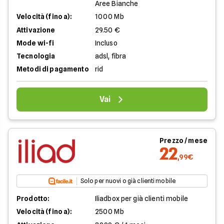
Aree Bianche
Velocità (fino a):
1000 Mb
Attivazione
29.50 €
Mode wi-fi
Incluso
Tecnologia
adsl, fibra
Metodi di pagamento
rid
Vai
Prezzo / mese
22
,99€
Solo per nuovi o già clienti mobile
Prodotto:
Iliadbox per già clienti mobile
Velocità (fino a):
2500 Mb