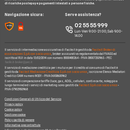
Tiscali
di ricariche postepay e pagamenti intestati a persone fisiche.
Noleggio Lungo Termine
Argomenti in evidenza internet casa
Wind Tre
News
Navigazione sicura:
Serve assistenza?
Notizie internet casa
Aruba
Chi siamo
02 55 55 999
Domande frequenti internet casa
Eolo
Lun-Ven 9:00-21:00; Sab 9.00-
Perché scegliere Facile.it
Glossario internet casa
14.00
Sky Wifi
Contatti
Connessione Lenta
Operatori Internet Casa
Il servizio di intermediazione assicurativa di Facile.it è gestito da
Facile.it Broker di
Mappa del sito
assicurazioni S.p.A. con socio unico
, broker assicurativo regolamentato dall'IVASS ed
iscritto al RUI in data 13/02/2014 con numero B000480264 • P.IVA 08007250965 • PEC
Il servizio di mediazione creditizia per i mutui e per il credito al consumo di Facile.it è
gestito da
Facile.it Mediazione Creditizia S.p.A. con socio unico
, iscrizione Elenco Mediatori
Creditizi OAM numero M201 • P.IVA 06158600962
Il servizio di comparazione tariffe (luce, gas, ADSL, cellulari, conti e carte, noleggio a
lungo termine) ed i servizi di marketing sono gestiti da
Facile.it S.p.A. con socio unico
•
P.IVA 07902950968
Condizioni Generali di Utilizzo del Servizio
Privacy policy
Cookie policy
Gestione cookie
Policy parità di genere
Informativa precontrattule