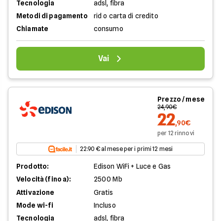
Tecnologia
adsl, fibra
Metodi di pagamento
rid o carta di credito
Chiamate
consumo
Vai
Prezzo / mese
24,90€
22
,90€
per 12 rinnovi
22.90 € al mese per i primi 12 mesi
Prodotto:
Edison WiFi + Luce e Gas
Velocità (fino a):
2500 Mb
Attivazione
Gratis
Mode wi-fi
Incluso
Tecnologia
adsl, fibra