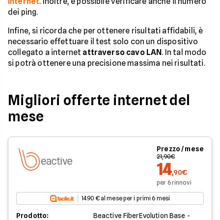
internet
. Inoltre, è possibile verificare anche il numero
dei ping.
Infine, si ricorda che per ottenere risultati affidabili, è
necessario effettuare il test solo con un dispositivo
collegato a internet
attraverso cavo LAN
. In tal modo
si potrà ottenere una precisione massima nei risultati.
Migliori offerte internet del
mese
Prezzo / mese
21,90€
14
,90€
per 6 rinnovi
14.90 € al mese per i primi 6 mesi
Prodotto:
Beactive FiberEvolution Base -