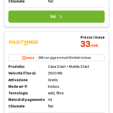
Chiamate
flat
Vai
Prezzo / mese
33
,90€
SIM con giga e minuti illimitati inclusa
Prodotto:
Casa Start + Mobile Start
Velocità (fino a):
2500 Mb
Attivazione
Gratis
Mode wi-fi
Incluso
Tecnologia
adsl, fibra
Metodi di pagamento
rid
Chiamate
flat