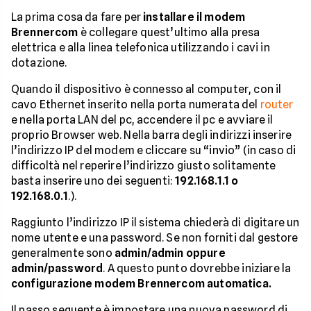
La prima cosa da fare per
installare il modem
Brennercom
è collegare quest’ultimo alla presa
elettrica e alla linea telefonica utilizzando i cavi in
dotazione.
Quando il dispositivo è connesso al computer, con il
cavo Ethernet inserito nella porta numerata del
router
e nella porta LAN del pc, accendere il pc e avviare il
proprio Browser web. Nella barra degli indirizzi inserire
l’indirizzo IP del modem e cliccare su “invio” (in caso di
difficoltà nel reperire l’indirizzo giusto solitamente
basta inserire uno dei seguenti:
192.168.1.1 o
192.168.0.1
.).
Raggiunto l’indirizzo IP il sistema chiederà di digitare un
nome utente e una password. Se non forniti dal gestore
generalmente sono
admin/admin oppure
admin/password
. A questo punto dovrebbe iniziare la
configurazione modem Brennercom automatica.
Il passo seguente è impostare una nuova password di