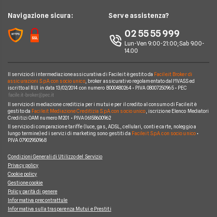
Notizie Telefonia
Offerte con smartphone
Offerte Iliad
News
Navigazione sicura:
Serve assistenza?
Argomenti in evidenza Telefonia
Offerte Ho Mobile
Chi siamo
02 55 55 999
Cambiare operatore telefonico
Offerte Very Mobile
Lun-Ven 9:00-21:00; Sab 9.00-
Perché scegliere Facile.it
14.00
Offerte Kena Mobile
Contatti
Offerte Coop Voce
Il servizio di intermediazione assicurativa di Facile.it è gestito da
Facile.it Broker di
Mappa del sito
assicurazioni S.p.A. con socio unico
, broker assicurativo regolamentato dall'IVASS ed
iscritto al RUI in data 13/02/2014 con numero B000480264 • P.IVA 08007250965 • PEC
Compagnie Telefoniche
Il servizio di mediazione creditizia per i mutui e per il credito al consumo di Facile.it è
gestito da
Facile.it Mediazione Creditizia S.p.A. con socio unico
, iscrizione Elenco Mediatori
Creditizi OAM numero M201 • P.IVA 06158600962
Il servizio di comparazione tariffe (luce, gas, ADSL, cellulari, conti e carte, noleggio a
lungo termine) ed i servizi di marketing sono gestiti da
Facile.it S.p.A. con socio unico
•
P.IVA 07902950968
Condizioni Generali di Utilizzo del Servizio
Privacy policy
Cookie policy
Gestione cookie
Policy parità di genere
Informativa precontrattule
Informativa sulla trasparenza Mutui e Prestiti