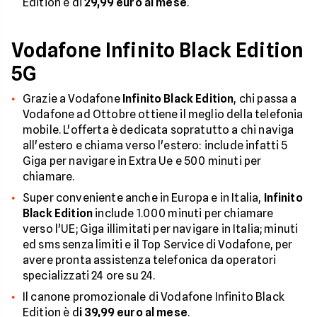
Edition è di
29,99 euro al mese
.
Vodafone Infinito Black Edition
5G
Grazie a Vodafone
Infinito Black Edition
, chi passa a
Vodafone ad Ottobre ottiene il meglio della telefonia
mobile. L'offerta è dedicata sopratutto a chi naviga
all'estero e chiama verso l'estero: include infatti 5
Giga per navigare in Extra Ue e 500 minuti per
chiamare.
Super conveniente anche in Europa e in Italia,
Infinito
Black Edition
include 1.000 minuti per chiamare
verso l'UE; Giga illimitati per navigare in Italia; minuti
ed sms senza limiti e il Top Service di Vodafone, per
avere pronta assistenza telefonica da operatori
specializzati 24 ore su 24.
Il canone promozionale di Vodafone Infinito Black
Edition è d
i 39,99 euro al mese
.