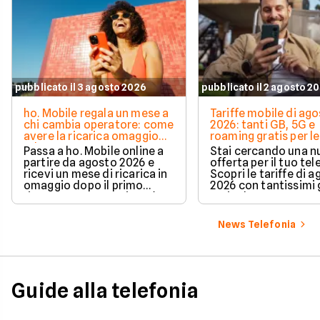
pubblicato il 3 agosto 2026
pubblicato il 2 agosto 2
ho. Mobile regala un mese a
Tariffe mobile di ag
chi cambia operatore: come
2026: tanti GB, 5G e
avere la ricarica omaggio
roaming gratis per le
ad agosto 2026
vacanze
Passa a ho. Mobile online a
Stai cercando una 
partire da agosto 2026 e
offerta per il tuo te
ricevi un mese di ricarica in
Scopri le tariffe di 
omaggio dopo il primo
2026 con tantissimi g
rinnovo. La promozione è
5G incluso.
valida per chi richiede la
portabilità del numero e ti
News Telefonia
permette di azzerare il
costo del secondo mese in
modo automatico.
Guide alla telefonia