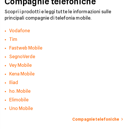
Compagnie telefoniche
riconoscere i segnali
pericolo e a usare gli
strumenti giusti per
Scopri i prodotti e leggi tutte le informazioni sulle
bloccare finalmente 
principali compagnie di telefonia mobile.
contatti indesiderati
Vodafone
Tim
Fastweb Mobile
SegnoVerde
Vey Mobile
Kena Mobile
Iliad
ho. Mobile
Elimobile
Uno Mobile
Compagnie telefoniche