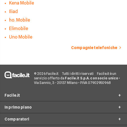
Kena Mobile
Iliad
ho. Mobile
Elimobile
Uno Mobile
Compagnie telefoniche
© 2026 Facile.it
Tutti i diritti riservati
Facile.it è un
servizio offerto da
Facile.it S.p.A. con socio unico
•
Via Sannio, 3 - 20137 Milano • P.IVA 07902950968
Facile.it
In primo piano
Assicurazioni
Comparatori
Prestiti
Offerte Telefonia mobile