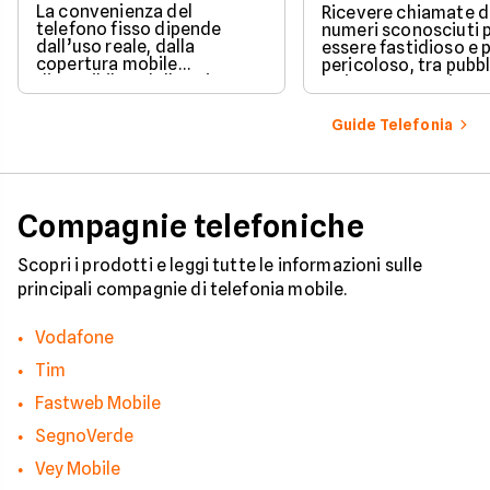
come proteggersi
La convenienza del
Ricevere chiamate 
telefono fisso dipende
numeri sconosciuti 
dall’uso reale, dalla
essere fastidioso e 
copertura mobile
pericoloso, tra pubbl
disponibile e dalle esigenze
insistente e veri e pr
di casa o lavoro.
tentativi di truffa. S
come il tuo numero f
Guide Telefonia
nelle mani dei call c
quali sono i trucchi p
efficaci per protegge
tua privacy e il tuo
smartphone. Impara
Compagnie telefoniche
riconoscere i segnali
pericolo e a usare gli
strumenti giusti per
Scopri i prodotti e leggi tutte le informazioni sulle
bloccare finalmente 
principali compagnie di telefonia mobile.
contatti indesiderati
Vodafone
Tim
Fastweb Mobile
SegnoVerde
Vey Mobile