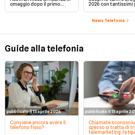
omaggio dopo il primo
2026 con tantissimi g
rinnovo. La promozione è
5G incluso.
valida per chi richiede la
portabilità del numero e ti
News Telefonia
permette di azzerare il
costo del secondo mese in
modo automatico.
Guide alla telefonia
pubblicato il 15 aprile 2026
pubblicato il 15 aprile 2
Conviene ancora avere il
Chiamate sconosciu
telefono fisso?
spesso si tratta di tr
telemarketing: le tip