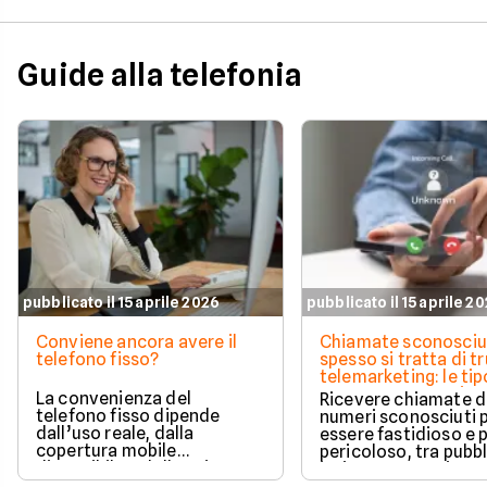
costo del secondo mese in
modo automatico.
Guide alla telefonia
pubblicato il 15 aprile 2026
pubblicato il 15 aprile 2
Conviene ancora avere il
Chiamate sconosciu
telefono fisso?
spesso si tratta di tr
telemarketing: le tip
come proteggersi
La convenienza del
Ricevere chiamate 
telefono fisso dipende
numeri sconosciuti 
dall’uso reale, dalla
essere fastidioso e 
copertura mobile
pericoloso, tra pubbl
disponibile e dalle esigenze
insistente e veri e pr
di casa o lavoro.
tentativi di truffa. S