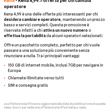
Kena
- Kena 4,99: l’offerta per chi cambia
operatore
Kena 4,99 è una delle offerte più interessanti per chi
desidera cambiare operatore
, mantenendo un prezzo
basso e servizi completi. Questa promozione è
riservata infatti a chi
attiva un nuovo numero
o
effettua la portabilità
da alcuni operatori selezionati.
Offre un pacchetto completo, perfetto per chi vuole
passare a una soluzione più conveniente senza
rinunciare a nulla. Tra i principali vantaggi:
150 GB di internet mobile, inclusi 7GB per navigare in
Europa
Chiamate illimitate verso tutti
SIM e consegna gratis
Le offerte e le tariffe sono aggiornate alla data di pubblicazione di questa
news. Scorri per vedere le offerte e le tariffe in tempo reale.