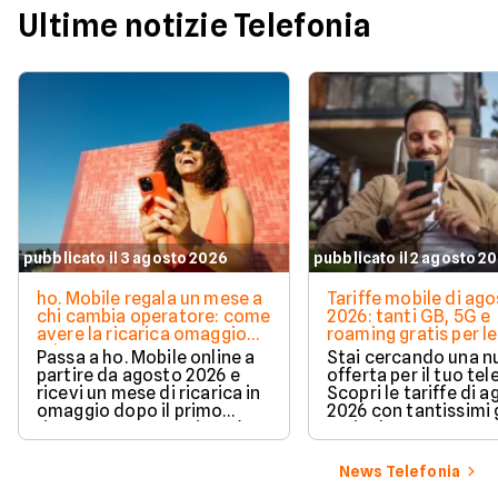
Ultime notizie Telefonia
pubblicato il 3 agosto 2026
pubblicato il 2 agosto 2
ho. Mobile regala un mese a
Tariffe mobile di ag
chi cambia operatore: come
2026: tanti GB, 5G e
avere la ricarica omaggio
roaming gratis per le
ad agosto 2026
vacanze
Passa a ho. Mobile online a
Stai cercando una 
partire da agosto 2026 e
offerta per il tuo te
ricevi un mese di ricarica in
Scopri le tariffe di 
omaggio dopo il primo
2026 con tantissimi g
rinnovo. La promozione è
5G incluso.
valida per chi richiede la
portabilità del numero e ti
News Telefonia
permette di azzerare il