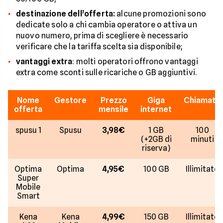
destinazione dell’offerta:
alcune promozioni sono
dedicate solo a chi cambia operatore o attiva un
nuovo numero, prima di scegliere è necessario
verificare che la tariffa scelta sia disponibile;
vantaggi extra
: molti operatori offrono vantaggi
extra come sconti sulle ricariche o GB aggiuntivi.
Nome
Gestore
Prezzo
Giga
Chiamate
offerta
mensile
internet
spusu 1
Spusu
3,98€
1 GB
100
(+2GB di
minuti
riserva)
Optima
Optima
4,95€
100 GB
Illimitate
Super
Mobile
Smart
Kena
Kena
4,99€
150 GB
Illimitate