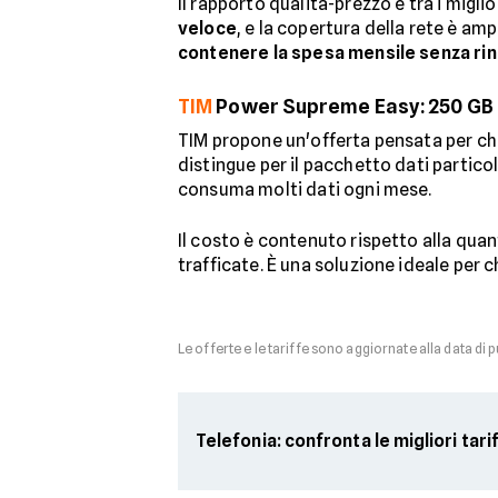
Il rapporto qualità-prezzo è tra i migli
veloce
, e la copertura della rete è amp
contenere la spesa mensile senza rin
TIM
Power Supreme Easy: 250 GB pe
TIM propone un'offerta pensata per ch
distingue per il pacchetto dati partico
consuma molti dati ogni mese.
Il costo è contenuto rispetto alla quant
trafficate. È una soluzione ideale per 
Le offerte e le tariffe sono aggiornate alla data di 
Telefonia: confronta le migliori tari