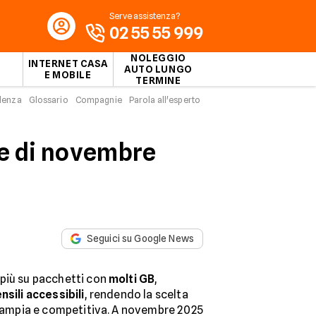
Serve assistenza?
02 55 55 999
NOLEGGIO
INTERNET CASA
AUTO LUNGO
E MOBILE
TERMINE
idenza
Glossario
Compagnie
Parola all'esperto
ile di novembre
Seguici su Google News
più su pacchetti con
molti GB
,
nsili accessibili
, rendendo la scelta
 ampia e competitiva. A novembre 2025