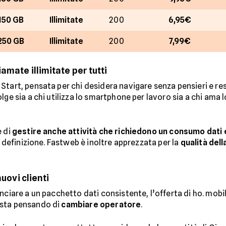
150 GB
Illimitate
200
6,95€
250 GB
Illimitate
200
7,99€
amate illimitate per tutti
Start, pensata per chi desidera navigare senza pensieri e re
olge sia a chi utilizza lo smartphone per lavoro sia a chi ama 
e di
gestire anche attività che richiedono un consumo dati
a definizione. Fastweb è inoltre apprezzata per la
qualità dell
uovi clienti
nciare a un pacchetto dati consistente, l’offerta di ho. mobi
 sta pensando di
cambiare operatore
.