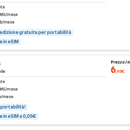
ate
SMS/mese
Gb/mese
dizione gratuita per portabilità
e in eSIM
Prezzo /
€
6
ile
,95€
ate
SMS/mese
b/mese
 portabilità!
e in eSIM a 0,05€