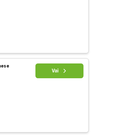
 mese
Vai