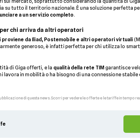
ori sul mercato, soprattutto considerando la quantità di Giga i
ia su tutto il territorio nazionale. È una soluzione perfetta p
unciare a un servizio completo
.
r chi arriva da altri operatori
i
proviene da Iliad, Postemobile e altri operatori virtuali
(M
larmente generoso, è infatti perfetta per chi utilizza lo sm
ità di Giga offerti, e la
qualità della rete TIM
garantisce velo
chi lavora in mobilità o ha bisogno di una connessione stabile 
pubblicazione di questa news. Scorri per vedere le offerte e le tariffe in tempo re
ffe