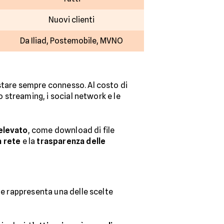
Nuovi clienti
Da Iliad, Postemobile, MVNO
stare sempre connesso. Al costo di
lo streaming, i social network e le
 elevato
, come download di file
a rete
e la
trasparenza delle
le rappresenta una delle scelte