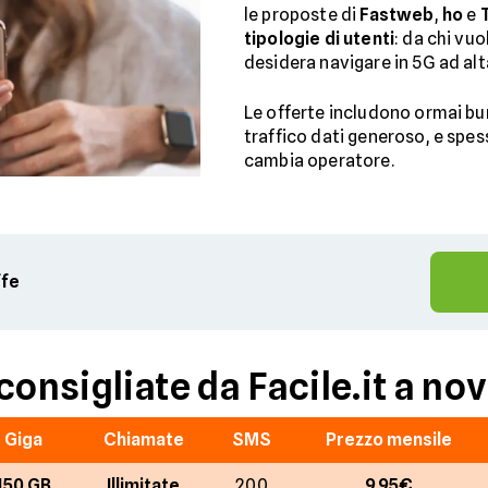
le proposte di
Fastweb
,
ho
e
tipologie di utenti
: da chi vuo
desidera navigare in 5G ad alt
Le offerte includono ormai bu
traffico dati generoso, e spe
cambia operatore.
ffe
consigliate da Facile.it a n
Giga
Chiamate
SMS
Prezzo mensile
150 GB
Illimitate
200
9,95€