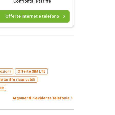
Confronta le tariffe
Offerte internet e telefono
ozioni
Offerte SIM LTE
e tariffe ricaricabili
oce
Argomenti in evidenza Telefonia