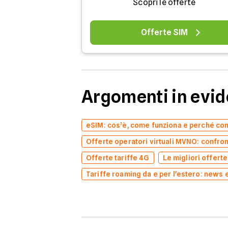
Scopri le offerte
Offerte SIM
Argomenti in evi
eSIM: cos’è, come funziona e perché co
Offerte operatori virtuali MVNO: confron
Offerte tariffe 4G
Le migliori offert
Tariffe roaming da e per l'estero: news 