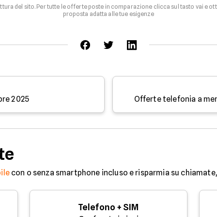
uttura del sito. Per tutte le offerte poste in comparazione clicca sul tasto vai e ot
proposta adatta alle tue esigenze
bre 2025
Offerte telefonia a m
te
ile
con o senza smartphone incluso e risparmia su chiamate, 
Telefono + SIM