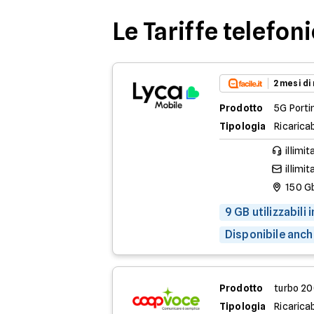
Le Tariffe telefon
2 mesi di
Prodotto
5G Porti
Tipologia
Ricaricab
illimit
illimit
150 G
9 GB utilizzabili
Disponibile anch
Prodotto
turbo 2
Tipologia
Ricaricab