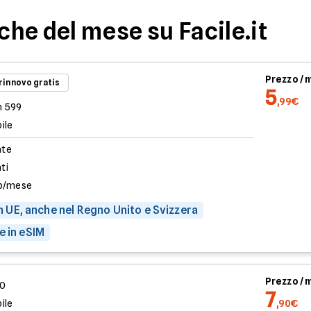
iche del mese su Facile.it
Prezzo /
 rinnovo gratis
5
,99€
n 599
ile
ate
ati
b/mese
 in UE, anche nel Regno Unito e Svizzera
e in eSIM
Prezzo /
00
7
ile
,90€