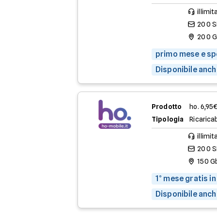
illimit
200 
200 
primo mese e spe
Disponibile anch
Prodotto
ho. 6,95
Tipologia
Ricaricab
illimit
200 
150 G
1° mese gratis in
Disponibile anch