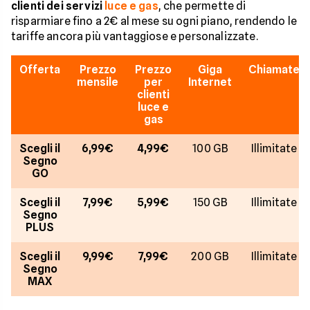
clienti dei servizi
luce e gas
, che permette di
risparmiare fino a 2€ al mese su ogni piano, rendendo le
tariffe ancora più vantaggiose e personalizzate.
Offerta
Prezzo
Prezzo
Giga
Chiamate
mensile
per
Internet
clienti
luce e
gas
Scegli il
6,99€
4,99€
100 GB
Illimitate
Segno
GO
Scegli il
7,99€
5,99€
150 GB
Illimitate
Segno
PLUS
Scegli il
9,99€
7,99€
200 GB
Illimitate
Segno
MAX