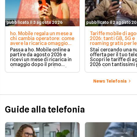
pubblicato il 3 agosto 2026
pubblicato il 2 agosto 2
ho. Mobile regala un mese a
Tariffe mobile di ag
chi cambia operatore: come
2026: tanti GB, 5G e
avere la ricarica omaggio
roaming gratis per le
ad agosto 2026
vacanze
Passa a ho. Mobile online a
Stai cercando una 
partire da agosto 2026 e
offerta per il tuo te
ricevi un mese di ricarica in
Scopri le tariffe di 
omaggio dopo il primo
2026 con tantissimi g
rinnovo. La promozione è
5G incluso.
valida per chi richiede la
portabilità del numero e ti
News Telefonia
permette di azzerare il
costo del secondo mese in
modo automatico.
Guide alla telefonia