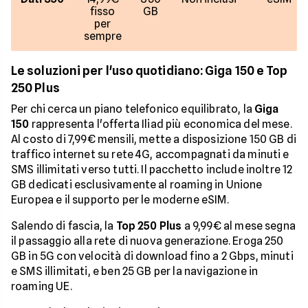
fisso
GB
per
sempre
Le soluzioni per l'uso quotidiano: Giga 150 e Top
250 Plus
Per chi cerca un piano telefonico equilibrato, la
Giga
150
rappresenta l'offerta Iliad più economica del mese.
Al costo di 7,99€ mensili, mette a disposizione 150 GB di
traffico internet su rete 4G, accompagnati da minuti e
SMS illimitati verso tutti. Il pacchetto include inoltre 12
GB dedicati esclusivamente al roaming in Unione
Europea e il supporto per le moderne eSIM.
Salendo di fascia, la
Top 250 Plus
a 9,99€ al mese segna
il passaggio alla rete di nuova generazione. Eroga 250
GB in 5G con velocità di download fino a 2 Gbps, minuti
e SMS illimitati, e ben 25 GB per la navigazione in
roaming UE.