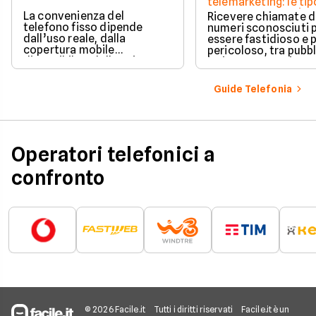
telemarketing: le tip
come proteggersi
La convenienza del
Ricevere chiamate 
telefono fisso dipende
numeri sconosciuti 
dall’uso reale, dalla
essere fastidioso e 
copertura mobile
pericoloso, tra pubbl
disponibile e dalle esigenze
insistente e veri e pr
di casa o lavoro.
tentativi di truffa. S
come il tuo numero f
Guide Telefonia
nelle mani dei call c
quali sono i trucchi p
efficaci per protegge
tua privacy e il tuo
smartphone. Impara
Operatori telefonici a
riconoscere i segnali
pericolo e a usare gli
confronto
strumenti giusti per
bloccare finalmente 
contatti indesiderati
© 2026 Facile.it
Tutti i diritti riservati
Facile.it è un