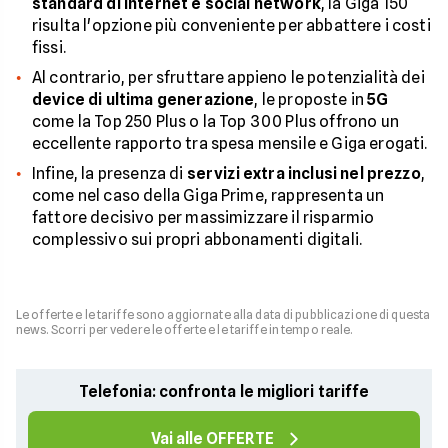
standard di internet e social network
, la Giga 150
risulta l'opzione più conveniente per abbattere i costi
fissi.
Al contrario, per sfruttare appieno le potenzialità dei
device di ultima generazione
, le proposte in
5G
come la Top 250 Plus o la Top 300 Plus offrono un
eccellente rapporto tra spesa mensile e Giga erogati.
Infine, la presenza di
servizi extra inclusi nel prezzo
,
come nel caso della Giga Prime, rappresenta un
fattore decisivo per massimizzare il risparmio
complessivo sui propri abbonamenti digitali.
Le offerte e le tariffe sono aggiornate alla data di pubblicazione di questa
news. Scorri per vedere le offerte e le tariffe in tempo reale.
Telefonia: confronta le migliori tariffe
Vai alle OFFERTE