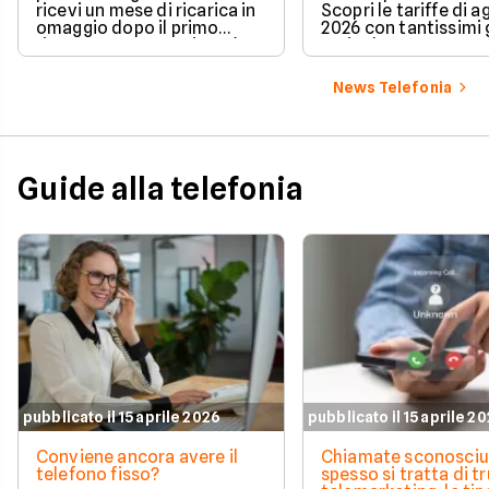
ricevi un mese di ricarica in
Scopri le tariffe di 
omaggio dopo il primo
2026 con tantissimi g
rinnovo. La promozione è
5G incluso.
valida per chi richiede la
portabilità del numero e ti
News Telefonia
permette di azzerare il
costo del secondo mese in
modo automatico.
Guide alla telefonia
pubblicato il 15 aprile 2026
pubblicato il 15 aprile 2
Conviene ancora avere il
Chiamate sconosciu
telefono fisso?
spesso si tratta di tr