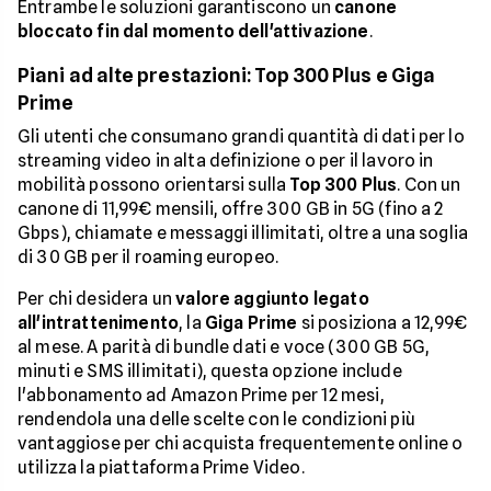
Entrambe le soluzioni garantiscono un
canone
bloccato fin dal momento dell'attivazione
.
Piani ad alte prestazioni: Top 300 Plus e Giga
Prime
Gli utenti che consumano grandi quantità di dati per lo
streaming video in alta definizione o per il lavoro in
mobilità possono orientarsi sulla
Top 300 Plus
. Con un
canone di 11,99€ mensili, offre 300 GB in 5G (fino a 2
Gbps), chiamate e messaggi illimitati, oltre a una soglia
di 30 GB per il roaming europeo.
Per chi desidera un
valore aggiunto legato
all'intrattenimento
, la
Giga Prime
si posiziona a 12,99€
al mese. A parità di bundle dati e voce (300 GB 5G,
minuti e SMS illimitati), questa opzione include
l'abbonamento ad Amazon Prime per 12 mesi,
rendendola una delle scelte con le condizioni più
vantaggiose per chi acquista frequentemente online o
utilizza la piattaforma Prime Video.