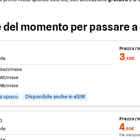
te del momento per passare 
Prezzo /
3
ile
,98€
inuti/mese
SMS/mese
 Mb/mese
va spusu
Disponibile anche in eSIM
Prezzo /
0
4
ile
,90€
Per sempre
ate