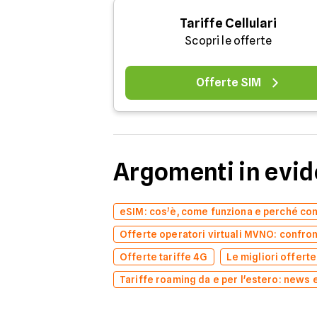
Tariffe Cellulari
Scopri le offerte
Offerte SIM
Argomenti in evi
eSIM: cos’è, come funziona e perché co
Offerte operatori virtuali MVNO: confron
Offerte tariffe 4G
Le migliori offert
Tariffe roaming da e per l'estero: news 