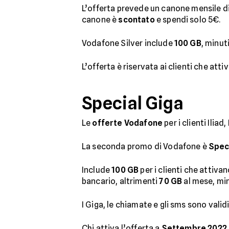
L’offerta prevede un canone mensile d
canone è
scontato
e spendi solo 5€.
Vodafone Silver include
100 GB
, minut
L’offerta è riservata ai clienti che att
Special Giga
Le
offerte Vodafone
per i clienti Ili
La seconda promo di Vodafone è
Spec
Include
100 GB
per i clienti che attivan
bancario, altrimenti
70 GB
al mese, mi
I Giga, le chiamate e gli sms sono validi
Chi attiva l’offerta a
Settembre 2022