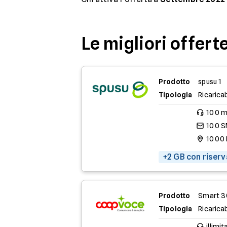
Le migliori offer
Prodotto
spusu 1
Tipologia
Ricaricab
100 m
100 
1000
+2 GB con riser
Prodotto
Smart 3
Tipologia
Ricaricab
illimit