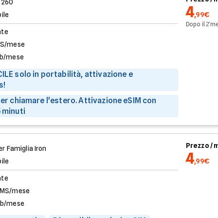
 260
4
ile
,99€
Dopo il 2̊ 
ate
MS/mese
b/mese
ILE solo in portabilità, attivazione e
s!
 per chiamare l'estero. Attivazione eSIM con
 minuti
Prezzo /
r Famiglia Iron
4
ile
,99€
ate
SMS/mese
Gb/mese