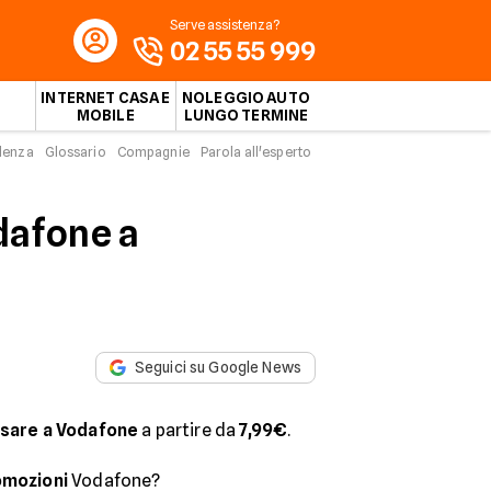
Serve assistenza?
02 55 55 999
INTERNET CASA E
NOLEGGIO AUTO
MOBILE
LUNGO TERMINE
idenza
Glossario
Compagnie
Parola all'esperto
odafone a
Seguici su Google News
sare a Vodafone
a partire da
7,99€
.
omozioni
Vodafone?