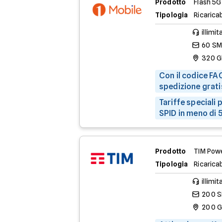
Prodotto
Flash 5G
Tipologia
Ricaricab
illimit
60 S
320 G
Con il codice FAC
spedizione grati
Tariffe speciali
SPID in meno di 5
Prodotto
TIM Powe
Tipologia
Ricaricab
illimit
200 
200 