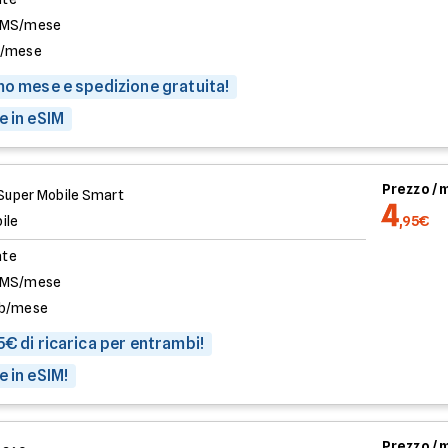
SMS/mese
b/mese
mo mese e spedizione gratuita!
e in eSIM
Prezzo /
Super Mobile Smart
4
ile
,95€
ate
SMS/mese
b/mese
5€ di ricarica per entrambi!
e in eSIM!
Prezzo /