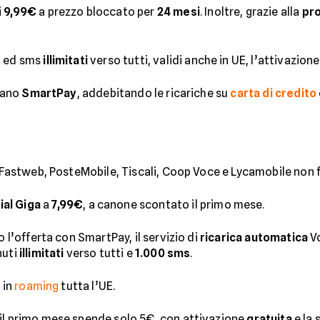
i
9,99€
a prezzo bloccato per
24 mesi
. Inoltre, grazie alla
pr
i ed sms
illimitati
verso tutti, validi anche in UE, l’attivazion
ivano
SmartPay
, addebitando le ricariche su
carta di credito
ad, Fastweb, PosteMobile, Tiscali, Coop Voce e Lycamobile non 
ial Giga
a
7,99€
, a canone scontato il primo mese.
o l’offerta con SmartPay, il servizio di
ricarica automatica
Vo
nuti
illimitati
verso tutti e
1.000 sms
.
 in
roaming
tutta l’UE.
il primo mese spende solo 5€, con attivazione
gratuita
e la 