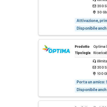
200 
30 G
Attivazione, pri
Disponibile anch
Prodotto
Optima 
Tipologia
Ricaricab
illimit
200 
100 G
Porta un amico: 
Disponibile anch