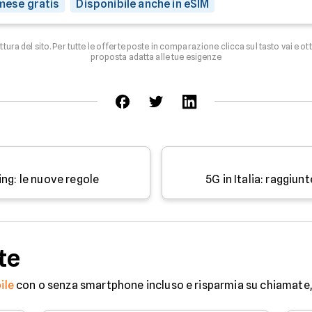
 mese gratis
Disponibile anche in eSIM
uttura del sito. Per tutte le offerte poste in comparazione clicca sul tasto vai e ot
proposta adatta alle tue esigenze
ing: le nuove regole
5G in Italia: raggiun
te
ile
con o senza smartphone incluso e risparmia su chiamate, 