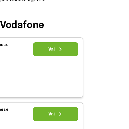
a Vodafone
 mese
Vai
 mese
Vai