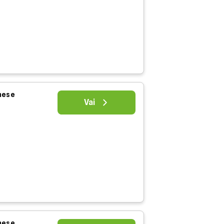
 mese
Vai
 mese