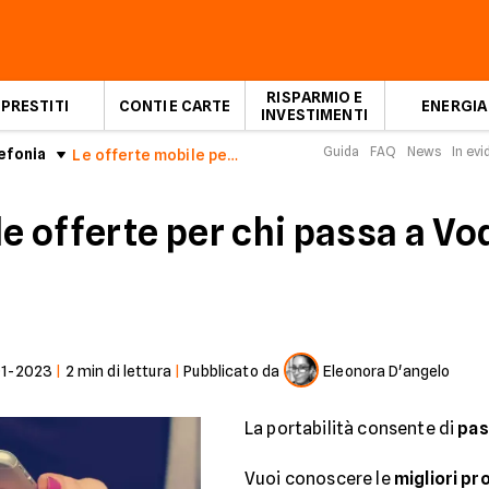
RISPARMIO E
PRESTITI
CONTI E CARTE
ENERGIA
INVESTIMENTI
Guida
FAQ
News
In ev
efonia
Le offerte mobile per chi passa a Vodafone a Settembre 2022
le offerte per chi passa a V
01-2023
|
2
min di lettura
|
Pubblicato da
Eleonora D'angelo
La portabilità consente di
pas
Vuoi conoscere le
migliori pr