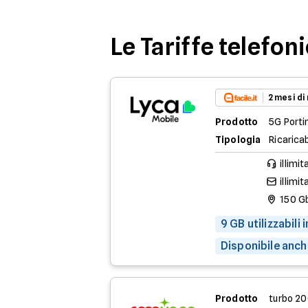
Le Tariffe telefon
2 mesi di
Prodotto
5G Porti
Tipologia
Ricaricab
illimit
illimit
150 G
9 GB utilizzabili
Disponibile anch
Prodotto
turbo 2