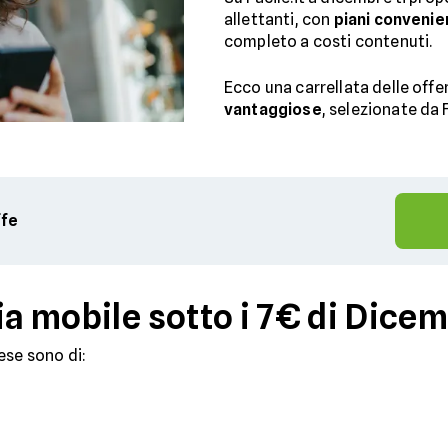
allettanti, con
piani convenien
completo a costi contenuti.
Ecco una carrellata delle offe
vantaggiose
, selezionate da 
ffe
ia mobile sotto i 7€ di Dice
ese sono di: