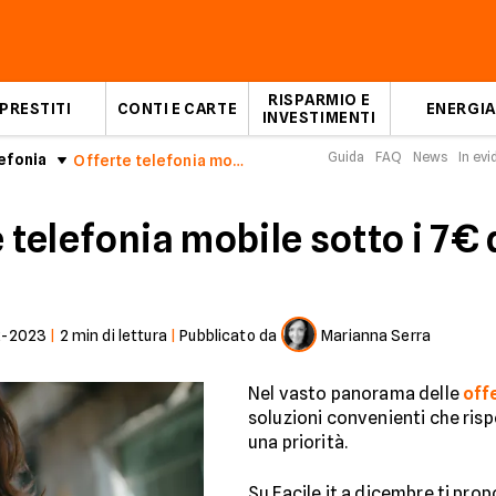
RISPARMIO E
PRESTITI
CONTI E CARTE
ENERGIA
INVESTIMENTI
Guida
FAQ
News
In ev
efonia
Offerte telefonia mobile sotto i 7€
e telefonia mobile sotto i 7
2-2023
|
2
min di lettura
|
Pubblicato da
Marianna Serra
Nel vasto panorama delle
off
soluzioni convenienti che ris
una priorità.
Su Facile.it a dicembre ti pr