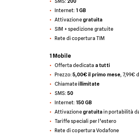
SMS:
200
Internet:
1 GB
Attivazione
gratuita
SIM + spedizione gratuite
Rete di copertura TIM
1 Mobile
Offerta dedicata
a tutti
Prezzo:
5,00€ il primo mese
, 7,99€
Chiamate
illimitate
SMS:
50
Internet:
150 GB
Attivazione
gratuita
in portabilità d
Tariffe speciali per l’estero
Rete di copertura Vodafone