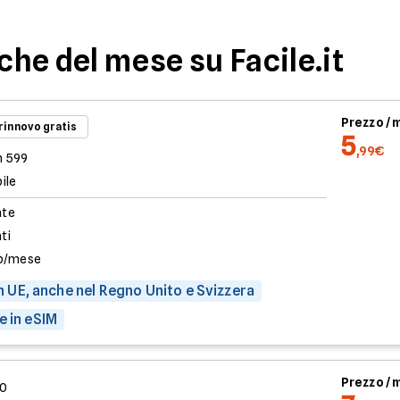
iche del mese su Facile.it
Prezzo /
 rinnovo gratis
5
,99€
n 599
ile
ate
ati
b/mese
 in UE, anche nel Regno Unito e Svizzera
e in eSIM
Prezzo /
00