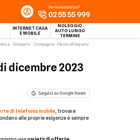
Serve assistenza?
02 55 55 999
NOLEGGIO
INTERNET CASA
AUTO LUNGO
E MOBILE
TERMINE
idenza
Glossario
Compagnie
Parola all'esperto
€ di dicembre 2023
Seguici su Google News
erte di telefonia mobile
, trovare
pondano alle proprie esigenze è sempre
oponiamo una
varietà di offerte