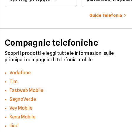
disponibile e dalle esigenze
insistente e veri e pr
di casa o lavoro.
tentativi di truffa. S
come il tuo numero f
Guide Telefonia
nelle mani dei call c
quali sono i trucchi p
efficaci per protegge
tua privacy e il tuo
smartphone. Impara
Compagnie telefoniche
riconoscere i segnali
pericolo e a usare gli
strumenti giusti per
Scopri i prodotti e leggi tutte le informazioni sulle
bloccare finalmente 
principali compagnie di telefonia mobile.
contatti indesiderati
Vodafone
Tim
Fastweb Mobile
SegnoVerde
Vey Mobile
Kena Mobile
Iliad