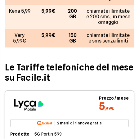
Kena 5,99
5,99€
200
chiamate illimitate
GB
e 200 sms; un mese
omaggio
Very
5,99€
150
chiamate illimitate
5,99€
GB
e sms senza limiti
Le Tariffe telefoniche del mese
su Facile.it
Prezzo / mese
5
,99€
2 mesi di rinnovo gratis
Prodotto
5G Portin 599