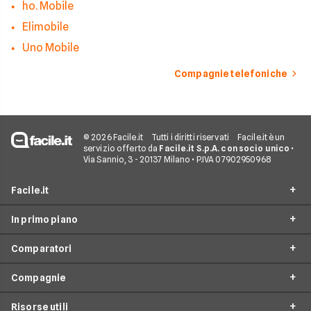
ho. Mobile
Elimobile
Uno Mobile
Compagnie telefoniche
© 2026 Facile.it
Tutti i diritti riservati
Facile.it è un
servizio offerto da
Facile.it S.p.A. con socio unico
•
Via Sannio, 3 - 20137 Milano • P.IVA 07902950968
Facile.it
In primo piano
Assicurazioni
Comparatori
Prestiti
Offerte Telefonia mobile
Mutui
Compagnie
Tariffe Internet Mobile
Passa a TIM
Internet Casa
Tariffe Cellulari
Risorse utili
Passa a Vodafone