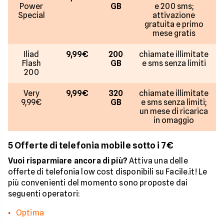
Power
GB
e 200 sms;
Special
attivazione
gratuita e primo
mese gratis
Iliad
9,99€
200
chiamate illimitate
Flash
GB
e sms senza limiti
200
Very
9,99€
320
chiamate illimitate
9,99€
GB
e sms senza limiti;
un mese di ricarica
in omaggio
5 Offerte di telefonia mobile sotto i 7€
Vuoi risparmiare ancora di più?
Attiva una delle
offerte di telefonia low cost disponibili su Facile.it! Le
più convenienti del momento sono proposte dai
seguenti operatori:
Optima