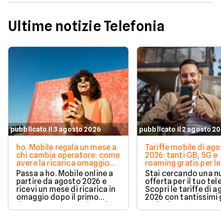
Ultime notizie Telefonia
pubblicato il 3 agosto 2026
pubblicato il 2 agosto 2
ho. Mobile regala un mese a
Tariffe mobile di ag
chi cambia operatore: come
2026: tanti GB, 5G e
avere la ricarica omaggio
roaming gratis per le
ad agosto 2026
vacanze
Passa a ho. Mobile online a
Stai cercando una 
partire da agosto 2026 e
offerta per il tuo te
ricevi un mese di ricarica in
Scopri le tariffe di 
omaggio dopo il primo
2026 con tantissimi g
rinnovo. La promozione è
5G incluso.
valida per chi richiede la
portabilità del numero e ti