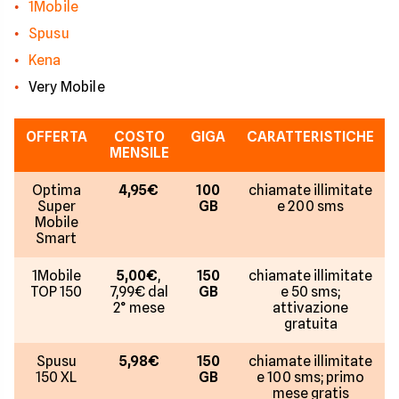
1Mobile
Spusu
Kena
Very Mobile
OFFERTA
COSTO
GIGA
CARATTERISTICHE
MENSILE
Optima
4,95€
100
chiamate illimitate
Super
GB
e 200 sms
Mobile
Smart
1Mobile
5,00€
,
150
chiamate illimitate
TOP 150
7,99€ dal
GB
e 50 sms;
2° mese
attivazione
gratuita
Spusu
5,98€
150
chiamate illimitate
150 XL
GB
e 100 sms; primo
mese gratis