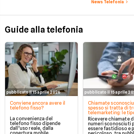
News Telefonia
permette di azzerare il
costo del secondo mese in
modo automatico.
Guide alla telefonia
pubblicato il 15 aprile 2026
pubblicato il 15 aprile 2
Conviene ancora avere il
Chiamate sconosciu
telefono fisso?
spesso si tratta di tr
telemarketing: le tip
come proteggersi
La convenienza del
Ricevere chiamate 
telefono fisso dipende
numeri sconosciuti 
dall’uso reale, dalla
essere fastidioso e 
copertura mobile
pericoloso, tra pubbl