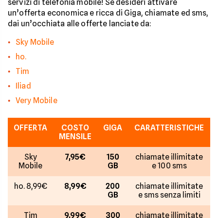
servizi di telefonia mobile! Se desideri attivare
un’offerta economica e ricca di Giga, chiamate ed sms,
dai un’occhiata alle offerte lanciate da:
Sky Mobile
ho.
Tim
Iliad
Very Mobile
OFFERTA
COSTO
GIGA
CARATTERISTICHE
MENSILE
Sky
7,95€
150
chiamate illimitate
Mobile
GB
e 100 sms
ho. 8,99€
8,99€
200
chiamate illimitate
GB
e sms senza limiti
Tim
9,99€
300
chiamate illimitate