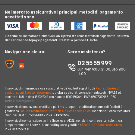
Offerte TIM
Luce e Gas
Offerta Internet Casa
Passa a Iliad
Offerte Vodafone
Nel mercato assicurativo i principali metodi di pagamento
Conti e Carte
Guida Telefonia
Offerta Internet Mobile
accettati sono:
Passa a Postemobile
Offerte Wind
Telefonia Mobile
Domande Telefonia
Offerte Telefonia Mobile Partita Iva
Passa a Ho
Offerte Fastweb Mobile
Pay TV
Glossario Telefonia
Ricorda:
nel mercato assicurativo
NON è previsto
come metodo di pagamento l'
utilizzo
Offerte SIM solo dati
Offerte PosteMobile
di ricariche postepay e pagamenti intestati a persone fisiche.
Noleggio Lungo Termine
Notizie Telefonia
Offerte con smartphone
Offerte Iliad
News
Navigazione sicura:
Serve assistenza?
Argomenti in evidenza Telefonia
Offerte Ho Mobile
Chi siamo
02 55 55 999
Cambiare operatore telefonico
Offerte Very Mobile
Lun-Ven 9:00-21:00; Sab 9.00-
Perché scegliere Facile.it
14.00
Offerte Kena Mobile
Contatti
Offerte Coop Voce
Il servizio di intermediazione assicurativa di Facile.it è gestito da
Facile.it Broker di
Mappa del sito
assicurazioni S.p.A. con socio unico
, broker assicurativo regolamentato dall'IVASS ed
iscritto al RUI in data 13/02/2014 con numero B000480264 • P.IVA 08007250965 • PEC
Compagnie Telefoniche
Il servizio di mediazione creditizia per i mutui e per il credito al consumo di Facile.it è
gestito da
Facile.it Mediazione Creditizia S.p.A. con socio unico
, iscrizione Elenco Mediatori
Creditizi OAM numero M201 • P.IVA 06158600962
Il servizio di comparazione tariffe (luce, gas, ADSL, cellulari, conti e carte, noleggio a
lungo termine) ed i servizi di marketing sono gestiti da
Facile.it S.p.A. con socio unico
•
P.IVA 07902950968