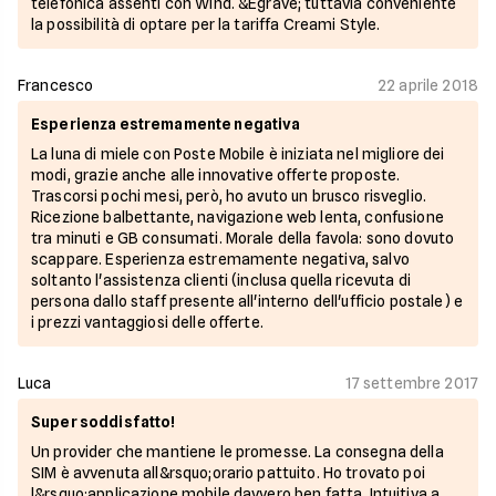
telefonica assenti con Wind. &Egrave; tuttavia conveniente
la possibilità di optare per la tariffa Creami Style.
Francesco
22 aprile 2018
Esperienza estremamente negativa
La luna di miele con Poste Mobile è iniziata nel migliore dei
modi, grazie anche alle innovative offerte proposte.
Trascorsi pochi mesi, però, ho avuto un brusco risveglio.
Ricezione balbettante, navigazione web lenta, confusione
tra minuti e GB consumati. Morale della favola: sono dovuto
scappare. Esperienza estremamente negativa, salvo
soltanto l'assistenza clienti (inclusa quella ricevuta di
persona dallo staff presente all'interno dell'ufficio postale) e
i prezzi vantaggiosi delle offerte.
Luca
17 settembre 2017
Super soddisfatto!
Un provider che mantiene le promesse. La consegna della
SIM è avvenuta all&rsquo;orario pattuito. Ho trovato poi
l&rsquo;applicazione mobile davvero ben fatta. Intuitiva a