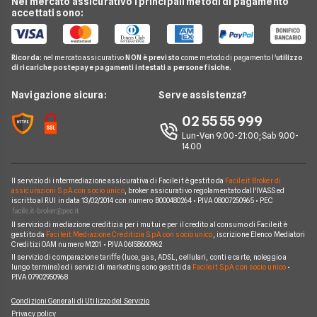
Nel mercato assicurativo i principali metodi di pagamento
Conti e Carte
Guida Telefonia
Offerta Internet Mobile
accettati sono:
Passa a Postemobile
Offerte Wind
Telefonia Mobile
Domande Telefonia
Offerte Telefonia Mobile Partita Iva
Passa a Ho
Offerte Fastweb Mobile
Pay TV
Glossario Telefonia
Ricorda:
nel mercato assicurativo
NON è previsto
come metodo di pagamento l'
utilizzo
Offerte SIM solo dati
Offerte PosteMobile
di ricariche postepay e pagamenti intestati a persone fisiche.
Noleggio Lungo Termine
Notizie Telefonia
Offerte con smartphone
Offerte Iliad
News
Navigazione sicura:
Serve assistenza?
Argomenti in evidenza Telefonia
Offerte Ho Mobile
Chi siamo
02 55 55 999
Cambiare operatore telefonico
Offerte Very Mobile
Lun-Ven 9:00-21:00; Sab 9.00-
Perché scegliere Facile.it
14.00
Offerte Kena Mobile
Contatti
Offerte Coop Voce
Il servizio di intermediazione assicurativa di Facile.it è gestito da
Facile.it Broker di
Mappa del sito
assicurazioni S.p.A. con socio unico
, broker assicurativo regolamentato dall'IVASS ed
iscritto al RUI in data 13/02/2014 con numero B000480264 • P.IVA 08007250965 • PEC
Compagnie Telefoniche
Il servizio di mediazione creditizia per i mutui e per il credito al consumo di Facile.it è
gestito da
Facile.it Mediazione Creditizia S.p.A. con socio unico
, iscrizione Elenco Mediatori
Creditizi OAM numero M201 • P.IVA 06158600962
Il servizio di comparazione tariffe (luce, gas, ADSL, cellulari, conti e carte, noleggio a
lungo termine) ed i servizi di marketing sono gestiti da
Facile.it S.p.A. con socio unico
•
P.IVA 07902950968
Condizioni Generali di Utilizzo del Servizio
Privacy policy