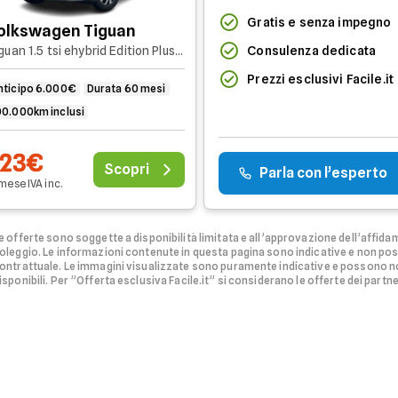
Gratis e senza impegno
olkswagen Tiguan
Consulenza dedicata
Tiguan 1.5 tsi ehybrid Edition Plus 204cv dsg
Prezzi esclusivi Facile.it
nticipo 6.000€
Durata 60 mesi
00.000km inclusi
523€
Scopri
Parla con l’esperto
 mese
IVA
inc
.
e offerte sono soggette a disponibilità limitata e all’approvazione dell’affidam
oleggio.
Le informazioni contenute in questa pagina sono indicative e non po
ontrattuale. Le immagini visualizzate sono puramente indicative e possono no
isponibili.
Per ”Offerta esclusiva Facile.it” si considerano le offerte dei partner 