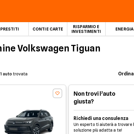
RISPARMIO E
PRESTITI
CONTI E CARTE
ENERGIA
INVESTIMENTI
mine Volkswagen Tiguan
Ordina
1
auto
trovata
Non trovi l’auto
giusta?
Richiedi una consulenza
Un esperto ti aiuterà a trovare 
soluzione più adatta a te!