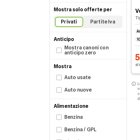
Mostra solo offerte per
V
Privati
Partite Iva
A
Anticipo
1
Mostra canoni con
anticipo zero
al
Mostra
Auto usate
L
n
Auto nuove
c
d
Alimentazione
Benzina
Benzina / GPL