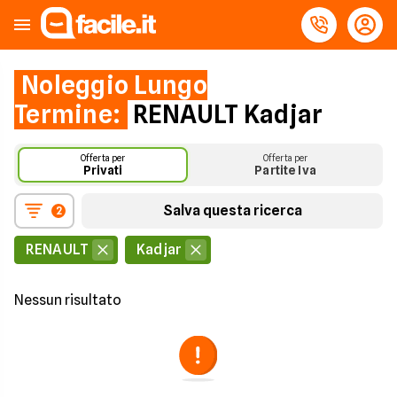
Noleggio Lungo
Termine:
RENAULT Kadjar
Offerta per
Offerta per
Privati
Partite Iva
Salva questa ricerca
2
RENAULT
Kadjar
Nessun risultato