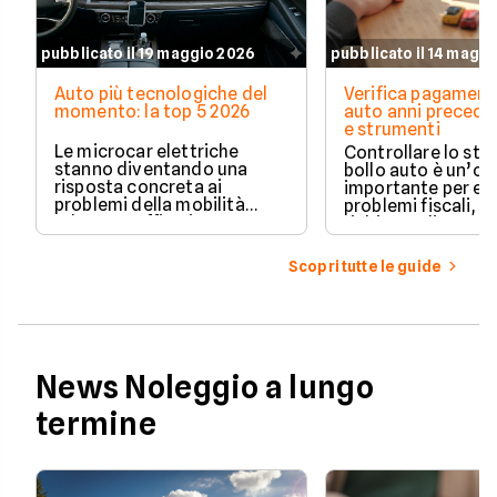
pubblicato il 19 maggio 2026
pubblicato il 14 magg
Auto più tecnologiche del
Verifica pagament
momento: la top 5 2026
auto anni preceden
e strumenti
Le microcar elettriche
Controllare lo sto
stanno diventando una
bollo auto è un’o
risposta concreta ai
importante per ev
problemi della mobilità
problemi fiscali, s
urbana: traffico intenso,
richieste di paga
parcheggi limitati e costi di
inattese.
gestione sempre più alti.
Scopri tutte le guide
News Noleggio a lungo
termine