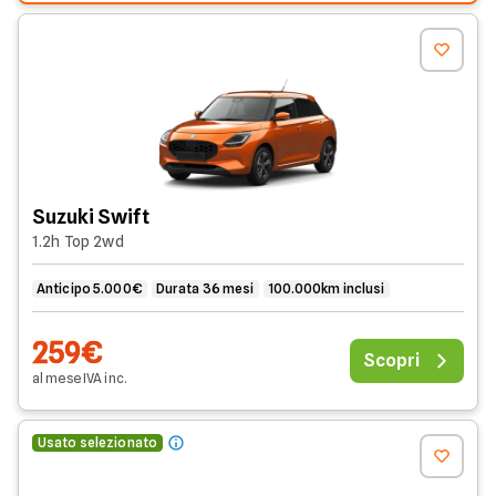
Suzuki Swift
1.2h Top 2wd
Anticipo 5.000€
Durata 36 mesi
100.000km inclusi
259€
Scopri
al mese
IVA
inc
.
Usato selezionato