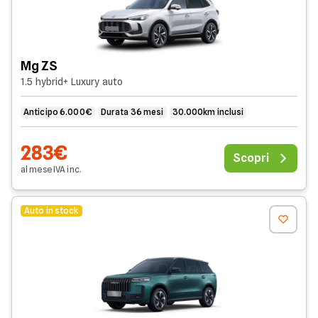
Mg ZS
1.5 hybrid+ Luxury auto
Anticipo 6.000€
Durata 36 mesi
30.000km inclusi
283€
Scopri
al mese
IVA
inc
.
Auto in stock