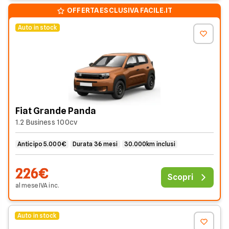
OFFERTA ESCLUSIVA FACILE.IT
Auto in stock
Fiat Grande Panda
1.2 Business 100cv
Anticipo 5.000€
Durata 36 mesi
30.000km inclusi
226€
Scopri
al mese
IVA
inc
.
Auto in stock