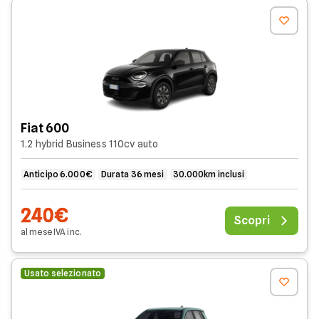
Fiat 600
1.2 hybrid Business 110cv auto
Anticipo 6.000€
Durata 36 mesi
30.000km inclusi
240€
Scopri
al mese
IVA
inc
.
Usato selezionato