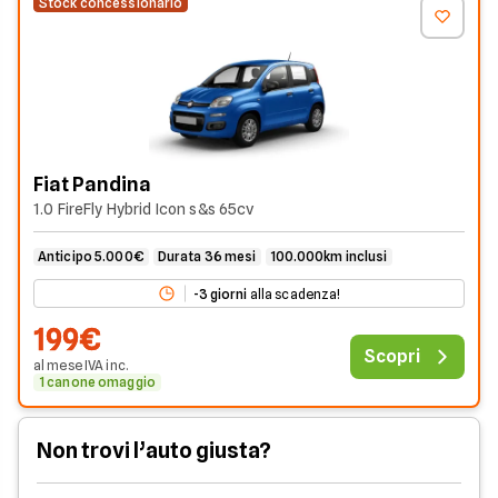
Stock concessionario
Fiat Pandina
1.0 FireFly Hybrid Icon s&s 65cv
Anticipo 5.000€
Durata 36 mesi
100.000km inclusi
-
3
giorni
alla scadenza!
199€
Scopri
al mese
IVA
inc
.
1 canone omaggio
Non trovi l’auto giusta?