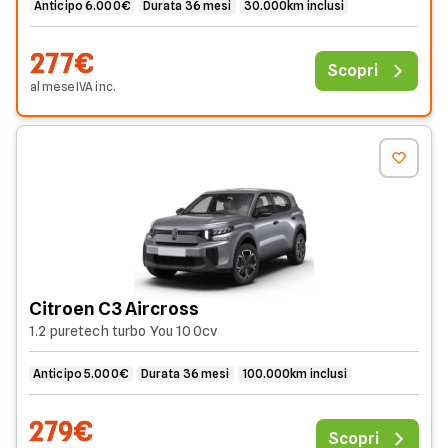
Anticipo 6.000€
Durata 36 mesi
30.000km inclusi
277€
Scopri
al mese
IVA
inc
.
Citroen C3 Aircross
1.2 puretech turbo You 100cv
Anticipo 5.000€
Durata 36 mesi
100.000km inclusi
279€
Scopri