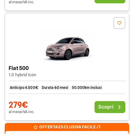
al mese
IVA
inc
.
Fiat 500
1.0 hybrid Icon
Anticipo 4.500€
Durata 60 mesi
50.000km inclusi
279€
Scopri
al mese
IVA
inc
.
OFFERTA ESCLUSIVA FACILE.IT