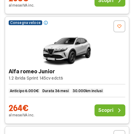
Scopri
al mese
IVA
inc
.
Consegna veloce
Alfa romeo Junior
1.2 ibrida Sprint 145cv edct6
Anticipo 6.000€
Durata 36 mesi
30.000km inclusi
264€
Scopri
al mese
IVA
inc
.