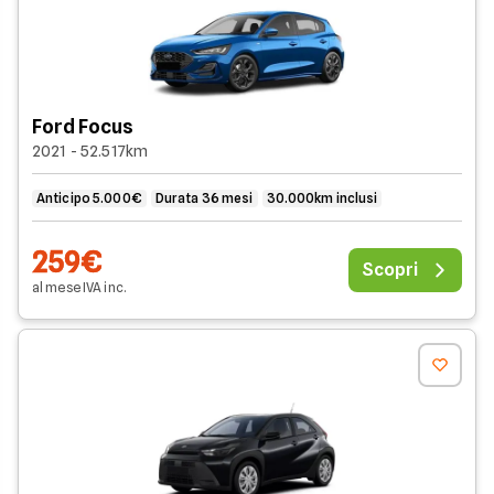
Ford Focus
2021 - 52.517km
Anticipo 5.000€
Durata 36 mesi
30.000km inclusi
259€
Scopri
al mese
IVA
inc
.