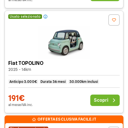
Usato selezionato
Fiat TOPOLINO
2025 - 14km
Anticipo 3.000€
Durata 36 mesi
30.000km inclusi
191€
Scopri
al mese
IVA
inc
.
OFFERTA ESCLUSIVA FACILE.IT