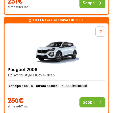
251€
Scopri
al mese
IVA
inc
.
OFFERTA ESCLUSIVA FACILE.IT
Peugeot 2008
1.2 hybrid Style 110cv e-dcs6
Anticipo 6.000€
Durata 36 mesi
30.000km inclusi
256€
Scopri
al mese
IVA
inc
.