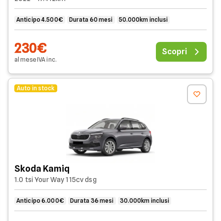
Anticipo 4.500€
Durata 60 mesi
50.000km inclusi
230€
Scopri
al mese
IVA
inc
.
Auto in stock
Skoda Kamiq
1.0 tsi Your Way 115cv dsg
Anticipo 6.000€
Durata 36 mesi
30.000km inclusi