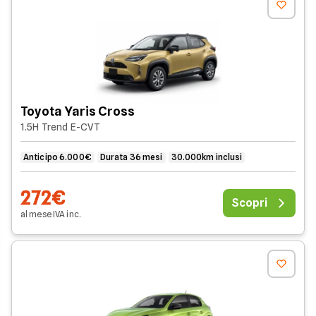
Toyota Yaris Cross
1.5H Trend E-CVT
Anticipo 6.000€
Durata 36 mesi
30.000km inclusi
272€
Scopri
al mese
IVA
inc
.