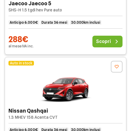
Jaecoo Jaecoo 5
SHS-H 1.5 tgdi hev Pure auto
Anticipo 6.000€
Durata 36 mesi
30.000km inclusi
288€
Scopri
al mese
IVA
inc
.
Auto in stock
Nissan Qashqai
1.3 MHEV 158 Acenta CVT
Anticipo 6.000€
Durata 36 mesi
30.000km inclusi