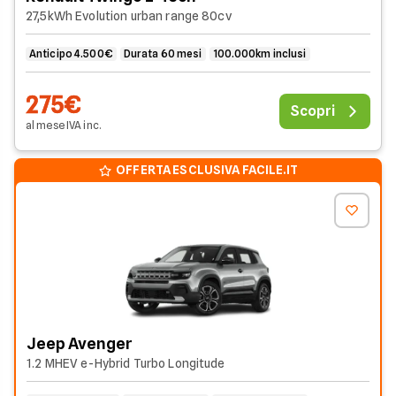
27,5kWh Evolution urban range 80cv
Anticipo 4.500€
Durata 60 mesi
100.000km inclusi
275€
Scopri
al mese
IVA
inc
.
OFFERTA ESCLUSIVA FACILE.IT
Jeep Avenger
1.2 MHEV e-Hybrid Turbo Longitude