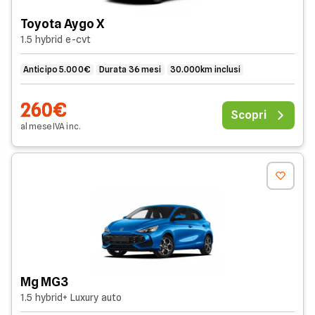
Toyota Aygo X
1.5 hybrid e-cvt
Anticipo 5.000€
Durata 36 mesi
30.000km inclusi
260€
Scopri
al mese
IVA
inc
.
Mg MG3
1.5 hybrid+ Luxury auto