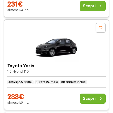
231€
Scopri
al mese
IVA
inc
.
Toyota Yaris
1.5 Hybrid 115
Anticipo 5.000€
Durata 36 mesi
30.000km inclusi
238€
Scopri
al mese
IVA
inc
.