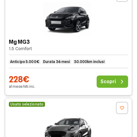
Mg MG3
1.5 Comfort
Anticipo 5.000€
Durata 36 mesi
30.000km inclusi
228€
Scopri
al mese
IVA
inc
.
Usato selezionato