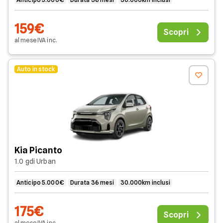
159€
Scopri
al mese
IVA
inc
.
Auto in stock
Kia Picanto
1.0 gdi Urban
Anticipo 5.000€
Durata 36 mesi
30.000km inclusi
175€
Scopri
al mese
IVA
inc
.