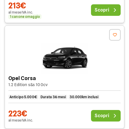
213€
Scopri
al mese
IVA
inc
.
1 canone omaggio
Opel Corsa
1.2 Edition s&s 100cv
Anticipo 5.000€
Durata 36 mesi
30.000km inclusi
223€
Scopri
al mese
IVA
inc
.