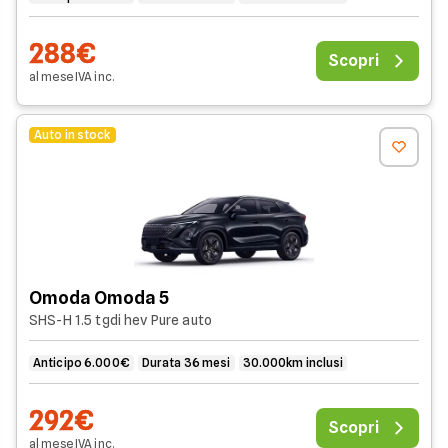
288€
Scopri
al mese
IVA
inc
.
Auto in stock
Omoda Omoda 5
SHS-H 1.5 tgdi hev Pure auto
Anticipo 6.000€
Durata 36 mesi
30.000km inclusi
292€
Scopri
al mese
IVA
inc
.