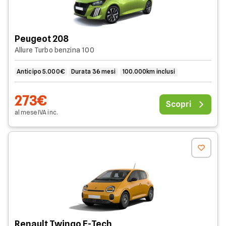
Peugeot 208
Allure Turbo benzina 100
Anticipo 5.000€
Durata 36 mesi
100.000km inclusi
273€
Scopri
al mese
IVA
inc
.
Renault Twingo E-Tech