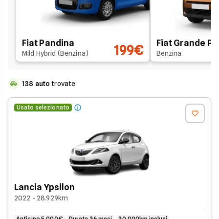
Fiat Pandina
Fiat Grande P
199€
Mild Hybrid (Benzina)
Benzina
138
auto
trovate
Usato selezionato
Lancia Ypsilon
2022 - 28.929km
Anticipo 5.000€
Durata 36 mesi
30.000km inclusi