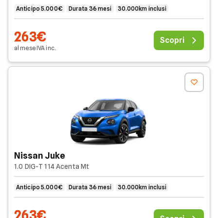
Anticipo 5.000€
Durata 36 mesi
30.000km inclusi
263€
Scopri
al mese
IVA
inc
.
Nissan Juke
1.0 DIG-T 114 Acenta Mt
Anticipo 5.000€
Durata 36 mesi
30.000km inclusi
263€