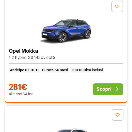
Opel Mokka
1.2 hybrid GS 145cv dct6
Anticipo 6.000€
Durata 36 mesi
100.000km inclusi
281€
Scopri
al mese
IVA
inc
.