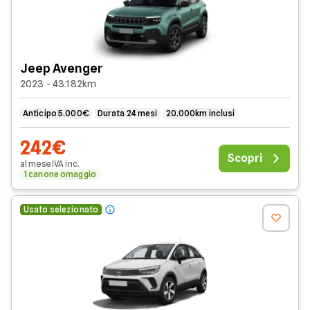
Jeep Avenger
2023 - 43.182km
Anticipo 5.000€
Durata 24 mesi
20.000km inclusi
242€
Scopri
al mese
IVA
inc
.
1 canone omaggio
Usato selezionato