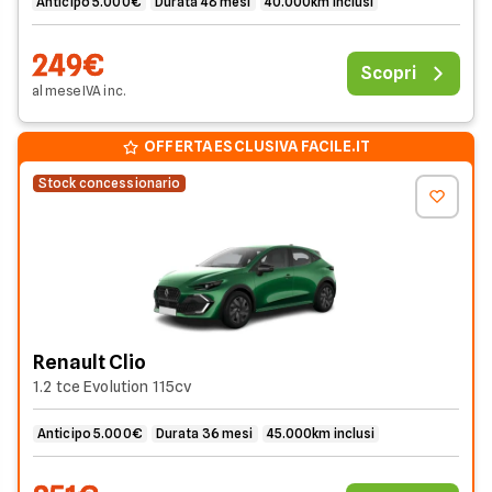
Anticipo 5.000€
Durata 48 mesi
40.000km inclusi
249€
Scopri
al mese
IVA
inc
.
OFFERTA ESCLUSIVA FACILE.IT
Stock concessionario
Renault Clio
1.2 tce Evolution 115cv
Anticipo 5.000€
Durata 36 mesi
45.000km inclusi