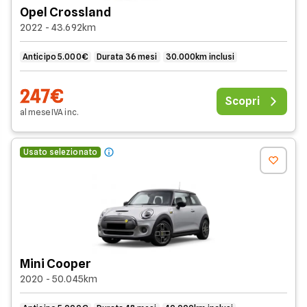
Opel Crossland
2022 - 43.692km
Anticipo 5.000€
Durata 36 mesi
30.000km inclusi
247€
Scopri
al mese
IVA
inc
.
Usato selezionato
Mini Cooper
2020 - 50.045km