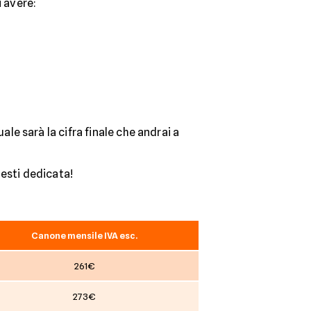
i avere:
ale sarà la cifra finale che andrai a
uesti dedicata!
Canone mensile IVA esc.
261€
273€