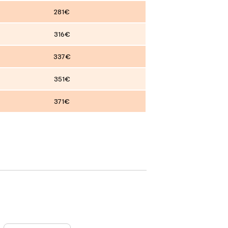
281€
316€
337€
351€
371€