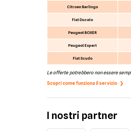
Citroen Berlingo
RENAULT
Fiat Ducato
SKODA
Peugeot BOXER
SMART
SUZUKI
Peugeot Expert
TOYOTA
Fiat Scudo
VOLKSWAGEN
Le offerte potrebbero non essere sempre
VOLVO
Scopri come funziona il servizio
I nostri partner