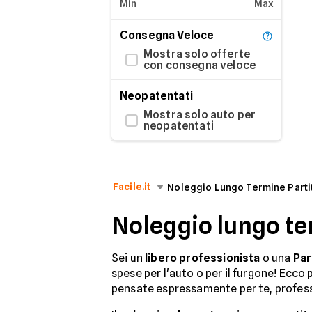
Min
Max
FIAT
Consegna Veloce
FORD
Mostra solo offerte
FOTON
con consegna veloce
GEELY
Neopatentati
Mostra solo auto per
HONDA
neopatentati
HYUNDAI
JAECOO
Facile.it
Noleggio Lungo Termine Parti
JAGUAR
Noleggio lungo te
JEEP
Sei un
libero professionista
o una
Par
KIA
spese per l'auto o per il furgone! Ecco 
LANCIA
pensate espressamente per te, professi