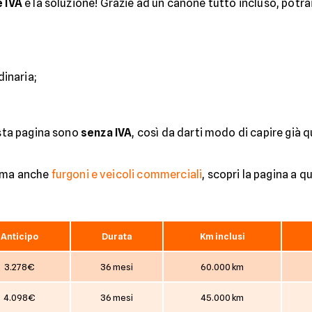
e IVA
è la soluzione! Grazie ad un canone tutto incluso, potra
inaria;
esta pagina sono
senza IVA
, così da darti modo di capire già qu
ma anche
furgoni e veicoli commerciali
, scopri la pagina a q
Anticipo
Durata
Km inclusi
3.278€
36 mesi
60.000 km
4.098€
36 mesi
45.000 km