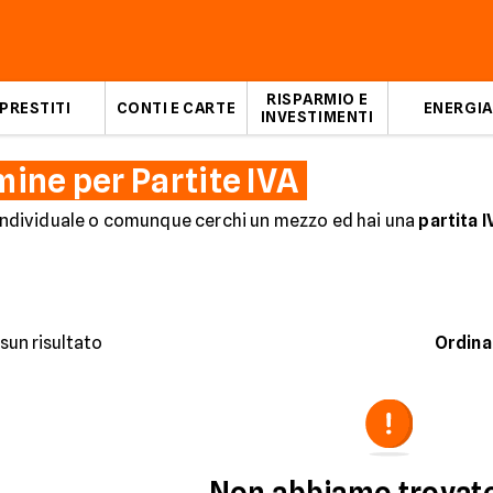
RISPARMIO E
PRESTITI
CONTI E CARTE
ENERGIA
INVESTIMENTI
ine per Partite IVA
a individuale o comunque cerchi un mezzo ed hai una
partita I
usiness riservate Partite IVA ed i liberi professionisti
! A
d assicurazione. Niente più spese impreviste sull'auto! Cerca
anche alle nostre offerte di
noleggio lungo termine per veic
e.it del mese di agosto
sun risultato
Ordina
ne Mensile
Chilometri Inclusi
Non abbiamo trovat