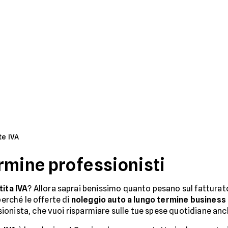
te IVA
rmine professionisti
tita IVA
? Allora saprai benissimo quanto pesano sul fatturato 
perché le offerte di
noleggio auto a lungo termine business
onista, che vuoi risparmiare sulle tue spese quotidiane anch