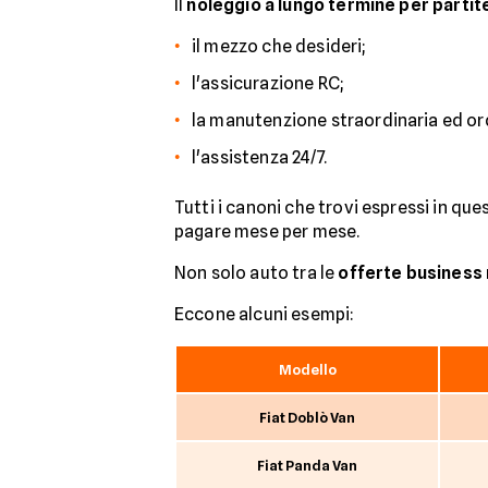
Il
noleggio a lungo termine per partit
LEAPMOTOR
il mezzo che desideri;
Lexus
l'assicurazione RC;
MASERATI
la manutenzione straordinaria ed ord
MAZDA
l'assistenza 24/7.
MERCEDES
Tutti i canoni che trovi espressi in qu
MG
pagare mese per mese.
MINI
Non solo auto tra le
offerte business
NISSAN
Eccone alcuni esempi:
OMODA
Modello
OPEL
Fiat Doblò Van
PEUGEOT
Fiat Panda Van
PORSCHE