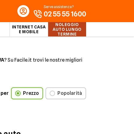
Serve assistenza?
02 55 55 1600
NOLEGGIO
INTERNET CASA
AUTO LUNGO
E MOBILE
TERMINE
VA
? Su Facile.it trovi le nostre migliori
vrai sempre inclusi manutenzione
 la tua prossima macchina o furgone a
oli commerciali e furgoni
.
 per
Prezzo
Popolarità
Durata Noleggio
o auto