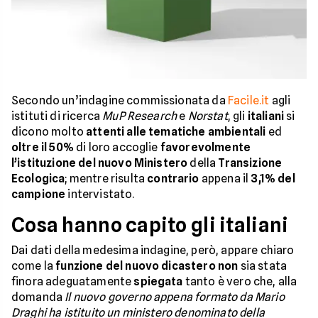
Secondo un’indagine commissionata da
Facile.it
agli
istituti di ricerca
MuP Research
e
Norstat
, gli
italiani
si
dicono molto
attenti alle tematiche ambientali
ed
oltre il 50%
di loro accoglie
favorevolmente
l’istituzione del nuovo Ministero
della
Transizione
Ecologica
; mentre risulta
contrario
appena il
3,1% del
campione
intervistato.
Cosa hanno capito gli italiani
Dai dati della medesima indagine, però, appare chiaro
come la
funzione del nuovo dicastero non
sia stata
finora adeguatamente
spiegata
tanto è vero che, alla
domanda
Il nuovo governo appena formato da Mario
Draghi ha istituito un ministero denominato della