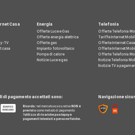
ernet Casa
Energia
Telefonia
Offerte Luce e Gas
Offerte Telefonia Mo
Offerte energia elettrica
Tariffe Internet Mobi
ay-TV
Offerte gas
Offerte Internet Casa
et casa
Impianto fotovoltaico
Offerte Internet Mobi
Pompa di calore
Offerte Telefonia Mob
Notizie Luce e gas
Notizie Telefonia Mob
Notizie TV a pagame
di di pagamento accettati sono:
Navigazione sicur
Ricorda:
nel mercato assicurativo
NON è
previsto
come metodo di pagamento
l'
utilizzo di ricariche postepay e
pagamenti intestati a persone fisiche.