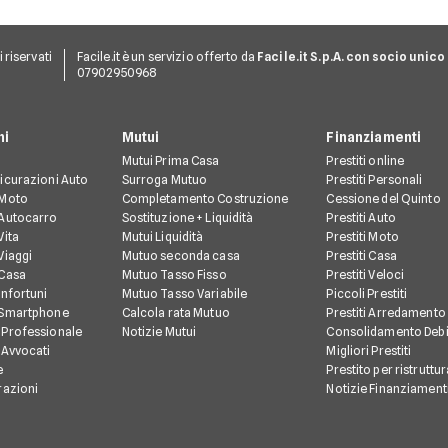
ti riservati
Facile.it è un servizio offerto da
Facile.it S.p.A. con socio unico
07902950968
ni
Mutui
Finanziamenti
Mutui Prima Casa
Prestiti online
icurazioni Auto
Surroga Mutuo
Prestiti Personali
 Moto
Completamento Costruzione
Cessione del Quinto
 Autocarro
Sostituzione + Liquidità
Prestiti Auto
Vita
Mutui Liquidità
Prestiti Moto
Viaggi
Mutuo seconda casa
Prestiti Casa
 Casa
Mutuo Tasso Fisso
Prestiti Veloci
Infortuni
Mutuo Tasso Variabile
Piccoli Prestiti
 Smartphone
Calcola rata Mutuo
Prestiti Arredamento
 Professionale
Notizie Mutui
Consolidamento Debi
 Avvocati
Migliori Prestiti
e
Prestito per ristruttu
razioni
Notizie Finanziament