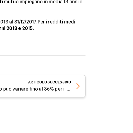
enti mutuo impiegano in media 13 anni e
13 al 31/12/2017. Per i redditi medi
nni 2013 e 2015.
ARTICOLO
SUCCESSIVO
Nella stessa città il premio può variare fino al 36% per il medesimo profilo