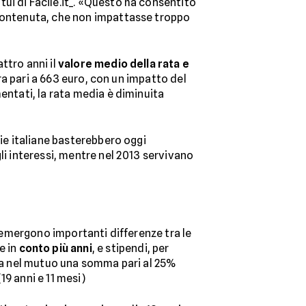
ui di Facile.it_. «Questo ha consentito
 contenuta, che non impattasse troppo
ttro anni il
valore medio della rata e
ra pari a 663 euro, con un impatto del
entati, la rata media è diminuita
lie italiane basterebbero oggi
li interessi, mentre nel 2013 servivano
, emergono importanti differenze tra le
e in
conto più anni
, e stipendi, per
ca nel mutuo una somma pari al 25%
19 anni e 11 mesi)