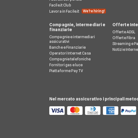
Facile.it Club
We're hiring!
Lavora in Facile.it
Compagnie, intermediari e
Offerte Int
finanziarie
Offerte ADSL
Compagnie e intermediari
Offerte Fibra
assicurativi
Streaming e P
Banche e Finanziarie
Notizie Intern
Operatori Internet Casa
Compagnie telefoniche
Fornitori gas e luce
Piattaforme Pay TV
Nel mercato assicurativo i principali meto