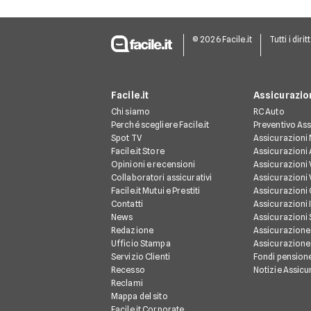
© 2026 Facile.it
Tutti i dirit
Facile.it
Assicurazio
Chi siamo
RC Auto
Perché scegliere Facile.it
Preventivo Ass
Spot TV
Assicurazioni
Facile.it Store
Assicurazioni
Opinioni e recensioni
Assicurazioni 
Collaboratori assicurativi
Assicurazioni 
Facile.it Mutui e Prestiti
Assicurazioni
Contatti
Assicurazioni 
News
Assicurazioni
Redazione
Assicurazione
Ufficio Stampa
Assicurazione
Servizio Clienti
Fondi pension
Recesso
Notizie Assicu
Reclami
Mappa del sito
Facile.it Corporate