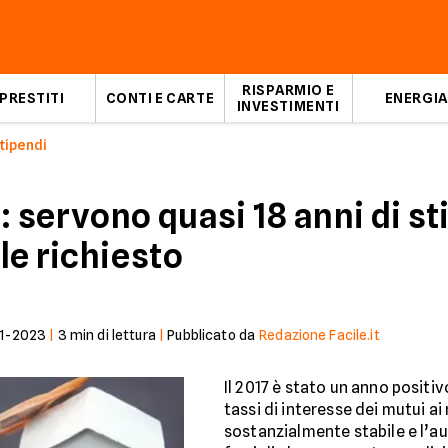
RISPARMIO E
PRESTITI
CONTI E CARTE
ENERGIA
INVESTIMENTI
tipendi
 servono quasi 18 anni di st
ale richiesto
1-2023
|
3
min di lettura
|
Pubblicato da
Redazione Facile.it
Il 2017 è stato un anno positiv
tassi di interesse dei mutui ai
sostanzialmente stabile e l’a