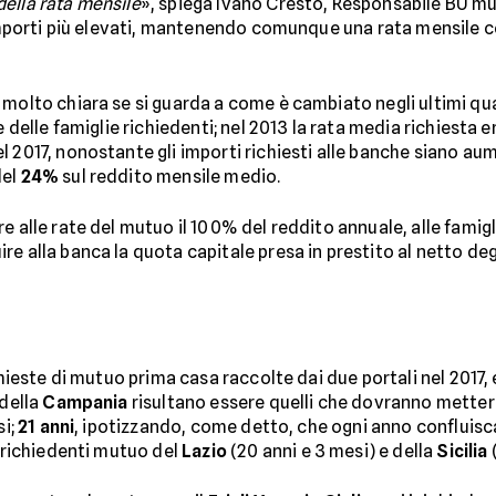
ella rata mensile
», spiega Ivano Cresto, Responsabile BU mut
o importi più elevati, mantenendo comunque una rata mensile
 molto chiara se si guarda a come è cambiato negli ultimi qua
 delle famiglie richiedenti; nel 2013 la rata media richiesta e
l 2017, nonostante gli importi richiesti alle banche siano aum
del
24%
sul reddito mensile medio.
e alle rate del mutuo il 100% del reddito annuale, alle famig
e alla banca la quota capitale presa in prestito al netto deg
ichieste di mutuo prima casa raccolte dai due portali nel 2017
 della
Campania
risultano essere quelli che dovranno metter
si;
21 anni
, ipotizzando, come detto, che ogni anno confluis
i richiedenti mutuo del
Lazio
(20 anni e 3 mesi) e della
Sicilia
(