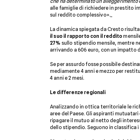
che ha determinato un alleggerimento d
alle famiglie di richiedere in prestit
sul reddito complessivo»._
La dinamica spiegata da Cresto risulta
il suo il rapporto con il reddito
mensile
27%
sullo stipendio mensile, mentre ne
arrivando a 606 euro, con un impatto 
Se per assurdo fosse possibile destinar
mediamente 4 anni e mezzo per restituir
4 anni e 2 mesi.
Le differenze regionali
Analizzando in ottica territoriale le r
aree del Paese. Gli aspiranti mutuatari
ripagare il mutuo al netto degli interes
dello stipendio. Seguono in classifica 