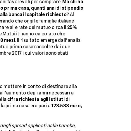
oni favorevoli per comprare.
Ma chi ha
prima casa, quanti anni di stipendio
lla banca il capitale richiesto
? Al
erando che oggi le famiglie italiane
re alle rate del mutuo circa il
25%
e Mutui.it hanno calcolato che
 10 mesi
. Il risultato emerge dall’analisi
mutuo prima casa raccolte dai due
mbre 2017 i cui valori sono stati
 mettere in conto di destinare alla
 all’aumento degli anni necessari a
a cifra richiesta agli istituti di
la prima casa era pari a
123.583 euro,
 degli spread applicati dalle banche,