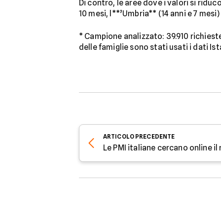
Di contro, le aree dove i valori si rid
10 mesi, l**’Umbria** (14 anni e 7 mesi) 
* Campione analizzato: 39.910 richieste 
delle famiglie sono stati usati i dati Ist
ARTICOLO
PRECEDENTE
Le PMI italiane cercano online il