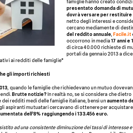
famiglie hanno creato condizi
presentato domanda di mutuo 
dovrà versare per restituire a
netto degli interessi e consid
cercano mediamente di destina
del reddito annuale
,
Facile.it
occorrono in media
17 anni e
di circa 40.000 richieste di 
portali da gennaio 2013 a dice
ativi ai redditi delle famiglie*
e gli importi richiesti
013
, quando le famiglie che richiedevano un mutuo dovevano
pendi.
Brutte notizie?
In realtà no, se si considera che dietro
e dei redditi medi delle famiglie italiane, bensì un
aumento dell
gli aspiranti mutuatari cercavano di ottenere per acquistare 
 aumentata dell’8% raggiungendo i 133.456 euro.
istito ad una consistente diminuzione dei tassi di interesse e