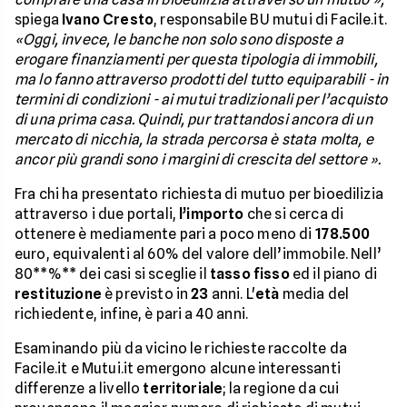
spiega
Ivano Cresto
, responsabile BU mutui di Facile.it.
«Oggi, invece, le banche non solo sono disposte a
erogare finanziamenti per questa tipologia di immobili,
ma lo fanno attraverso prodotti del tutto equiparabili - in
termini di condizioni - ai mutui tradizionali per l’acquisto
di una prima casa. Quindi, pur trattandosi ancora di un
mercato di nicchia, la strada percorsa è stata molta, e
ancor più grandi sono i margini di crescita del settore
».
Fra chi ha presentato richiesta di mutuo per bioedilizia
attraverso i due portali,
l’importo
che si cerca di
ottenere è mediamente pari a poco meno di
178.500
euro, equivalenti al 60% del valore dell’immobile. Nell’
80**%** dei casi si sceglie il
tasso fisso
ed il piano di
restituzione
è previsto in
23
anni. L'
età
media del
richiedente, infine, è pari a 40 anni.
Esaminando più da vicino le richieste raccolte da
Facile.it e Mutui.it emergono alcune interessanti
differenze a livello
territoriale
; la regione da cui