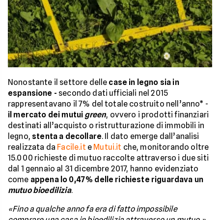
Nonostante il settore delle
case in legno sia in
espansione -
secondo dati ufficiali nel 2015
rappresentavano il 7% del totale costruito nell’anno* -
il mercato dei mutui
green
, ovvero i prodotti finanziari
destinati all’acquisto o ristrutturazione di immobili in
legno,
stenta a decollare
. Il dato emerge dall’analisi
realizzata da
Facile.it
e
Mutui.it
che, monitorando oltre
15.000 richieste di mutuo raccolte attraverso i due siti
dal 1 gennaio al 31 dicembre 2017, hanno evidenziato
come
appena lo 0,47% delle richieste riguardava un
mutuo bioedilizia
.
«Fino a qualche anno fa era di fatto impossibile
comprare una casa in bioedilizia attraverso un mutuo
»,