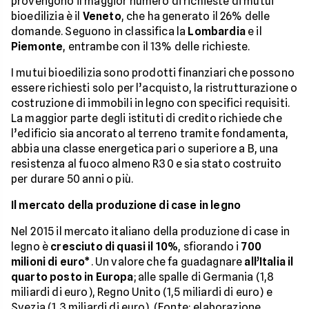
provengono il maggior numero di richieste di mutui
bioedilizia è il
Veneto
, che ha generato il 26% delle
domande. Seguono in classifica la
Lombardia
e il
Piemonte
, entrambe con il 13% delle richieste.
I mutui bioedilizia sono prodotti finanziari che possono
essere richiesti solo per l’acquisto, la ristrutturazione o
costruzione di immobili in legno con specifici requisiti.
La maggior parte degli istituti di credito richiede che
l’edificio sia ancorato al terreno tramite fondamenta,
abbia una classe energetica pari o superiore a B, una
resistenza al fuoco almeno R30 e sia stato costruito
per durare 50 anni o più.
Il mercato della produzione di case in legno
Nel 2015 il mercato italiano della produzione di case in
legno è
cresciuto di quasi il 10%
, sfiorando i
700
milioni di euro*
. Un valore che fa guadagnare
all’Italia il
quarto posto in Europa
; alle spalle di Germania (1,8
miliardi di euro), Regno Unito (1,5 miliardi di euro) e
Svezia (1,3 miliardi di euro). (Fonte: elaborazione