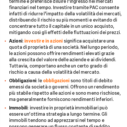
termine e preferisce diluire l’ingresso nei mercati
finanziari nel tempo. Investire tramite PAC consente
infatti di ridurre l’impatto della volatilità dei mercati,
distribuendo il rischio su più momenti e evitando di
concentrare tutto il capitale in un unico acquisto,
mitigando così gli effetti delle fluttuazioni dei prezzi.
Azioni
:
investire in azioni
significa acquistare una
quota di proprietà di una società. Nel lungo periodo,
le azioni possono offrire rendimenti elevati grazie
alla crescita del valore delle aziende e ai dividendi.
Tuttavia, comportano anche un certo grado di
rischio a causa della volatilità del mercato.
Obbligazioni
: le
obbligazioni
sono titoli di debito
emessi da società o governi. Offrono un rendimento
più stabile rispetto alle azioni e sono meno rischiose,
ma generalmente forniscono rendimenti inferiori.
Immobili
: investire in proprietà immobiliari può
essere un'ottima strategia a lungo termine. Gli
immobili tendono ad apprezzarsi nel tempo e
possono generare un flusso costante di reddito