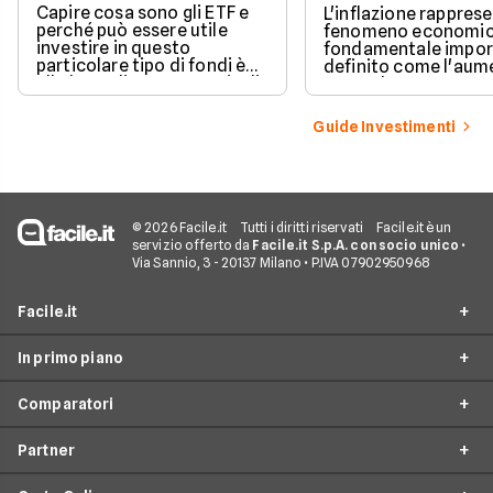
Capire cosa sono gli ETF e
L'inflazione rappres
perché può essere utile
fenomeno economic
investire in questo
fondamentale impor
particolare tipo di fondi è
definito come l'aum
alla base di una strategia di
generale e sostenut
investimento profittevole.
prezzi dei beni e dei 
Cerchiamo di comprendere
in un'economia.
Guide Investimenti
meglio questo strumento.
© 2026 Facile.it
Tutti i diritti riservati
Facile.it è un
servizio offerto da
Facile.it S.p.A. con socio unico
•
Via Sannio, 3 - 20137 Milano • P.IVA 07902950968
Facile.it
In primo piano
Assicurazioni
Comparatori
Prestiti
Conto Online
Mutui
Partner
Conto Corrente
Migliori Conti Correnti
Internet Casa
Conto Deposito