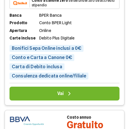
Conto a canone zero
se sei under35 o se accrediti
stipendio
Banca
BPER Banca
Prodotto
Conto BPER Light
Apertura
Online
Carte incluse
Debito Plus Digitale
Bonifici Sepa Online inclusi a 0€
Conto e Carta a Canone 0€
Carta di Debito inclusa
Consulenza dedicata online/filiale
Vai
Costo annuo
Gratuito