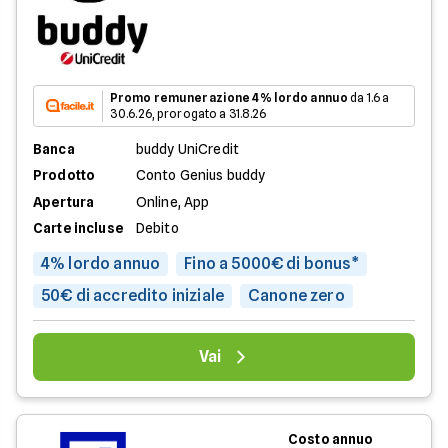
Promo remunerazione 4% lordo annuo
da 1.6 a
30.6.26, prorogato a 31.8.26
Banca
buddy UniCredit
Prodotto
Conto Genius buddy
Apertura
Online, App
Carte incluse
Debito
4% lordo annuo
Fino a 5000€ di bonus*
50€ di accredito iniziale
Canone zero
Vai
Costo annuo