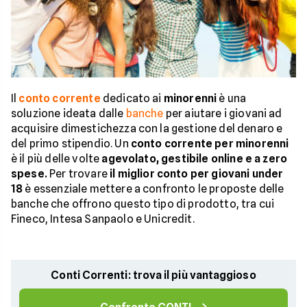
Il
conto corrente
dedicato ai
minorenni
è una
soluzione ideata dalle
banche
per aiutare i giovani ad
acquisire dimestichezza con la gestione del denaro e
del primo stipendio. Un
conto corrente per minorenni
è il più delle volte
agevolato, gestibile online e a zero
spese.
Per trovare
il miglior conto per giovani under
18
è essenziale mettere a confronto le proposte delle
banche che offrono questo tipo di prodotto, tra cui
Fineco, Intesa Sanpaolo e Unicredit.
Conti Correnti: trova il più vantaggioso