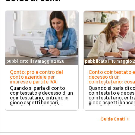
pubblicato il 19 maggio 2026
pubblicato il 13 maggio 
Qonto: pro e contro del
Conto cointestato 
conto aziendale per
decesso di un
imprese e partite IVA
cointestatario: cos
succede davvero tr
Quando si parla di conto
Quando si parla di c
blocchi, quote e
cointestato e decesso di un
cointestato e deces
successione
cointestatario, entrano in
cointestatario, entr
gioco aspetti bancari,
gioco aspetti bancar
fiscali ed ereditari che
fiscali ed ereditari c
spesso generano
spesso generano
confusione.
confusione.
Guide Conti