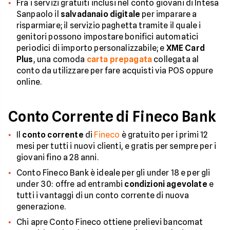
Fra i servizi gratuiti inclusi nel conto giovani di Intesa
Sanpaolo il
salvadanaio digitale
per imparare a
risparmiare; il servizio paghetta tramite il quale i
genitori possono impostare bonifici automatici
periodici di importo personalizzabile; e
XME Card
Plus
, una comoda
carta prepagata
collegata al
conto da utilizzare per fare acquisti via POS oppure
online.
Conto Corrente di Fineco Bank
Il
conto corrente
di
Fineco
è gratuito per i primi 12
mesi per tutti i nuovi clienti, e gratis per sempre per i
giovani fino a 28 anni.
Conto Fineco Bank è ideale per gli under 18 e per gli
under 30: offre ad entrambi
condizioni agevolate
e
tutti i vantaggi di un conto corrente di nuova
generazione.
Chi apre Conto Fineco ottiene prelievi bancomat