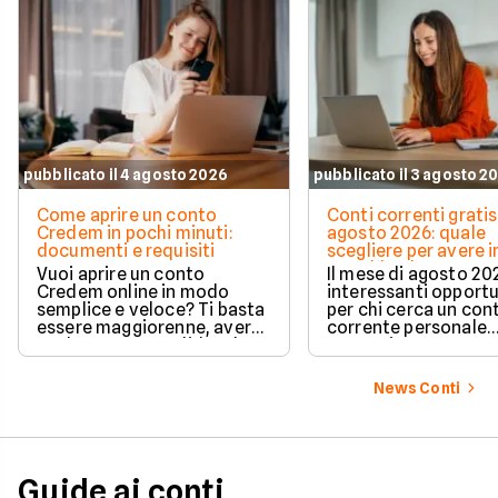
pubblicato il 4 agosto 2026
pubblicato il 3 agosto 2
Come aprire un conto
Conti correnti gratis
Credem in pochi minuti:
agosto 2026: quale
documenti e requisiti
scegliere per avere i
e cashback?
Vuoi aprire un conto
Il mese di agosto 20
Credem online in modo
interessanti opport
semplice e veloce? Ti basta
per chi cerca un con
essere maggiorenne, avere
corrente personale
un documento valido o lo
conveniente e a zer
SPID e preparare pochi dati
personali per completare
News Conti
l'attivazione in pochissimi
minuti. Scopri subito tutti i
requisiti e i passaggi
necessari per iniziare!
Guide ai conti