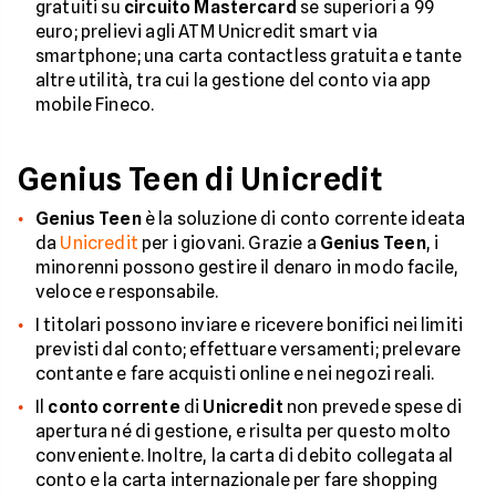
gratuiti su
circuito Mastercard
se superiori a 99
euro; prelievi agli ATM Unicredit smart via
smartphone; una carta contactless gratuita e tante
altre utilità, tra cui la gestione del conto via app
mobile Fineco.
Genius Teen di Unicredit
Genius Teen
è la soluzione di conto corrente ideata
da
Unicredit
per i giovani. Grazie a
Genius Teen
, i
minorenni possono gestire il denaro in modo facile,
veloce e responsabile.
I titolari possono inviare e ricevere bonifici nei limiti
previsti dal conto; effettuare versamenti; prelevare
contante e fare acquisti online e nei negozi reali.
Il
conto corrente
di
Unicredit
non prevede spese di
apertura né di gestione, e risulta per questo molto
conveniente. Inoltre, la carta di debito collegata al
conto e la carta internazionale per fare shopping