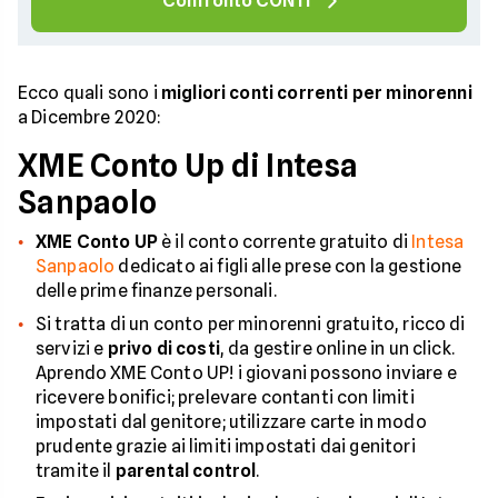
Confronto CONTI
Ecco quali sono i
migliori conti correnti per minorenni
a Dicembre 2020:
XME Conto Up di Intesa
Sanpaolo
XME Conto UP
è il conto corrente gratuito di
Intesa
Sanpaolo
dedicato ai figli alle prese con la gestione
delle prime finanze personali.
Si tratta di un conto per minorenni gratuito, ricco di
servizi e
privo di costi
, da gestire online in un click.
Aprendo XME Conto UP! i giovani possono inviare e
ricevere bonifici; prelevare contanti con limiti
impostati dal genitore; utilizzare carte in modo
prudente grazie ai limiti impostati dai genitori
tramite il
parental control
.