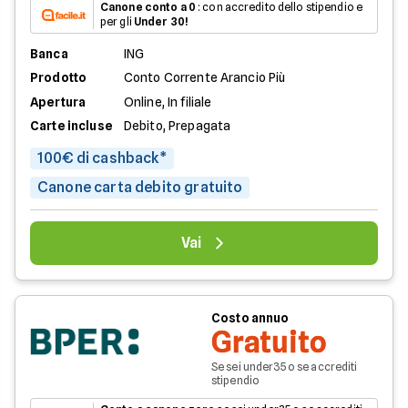
Canone conto a 0
: con accredito dello stipendio e
per gli
Under 30!
Banca
ING
Prodotto
Conto Corrente Arancio Più
Apertura
Online, In filiale
Carte incluse
Debito, Prepagata
100€ di cashback*
Canone carta debito gratuito
Vai
Costo annuo
Gratuito
Se sei under35 o se accrediti
stipendio