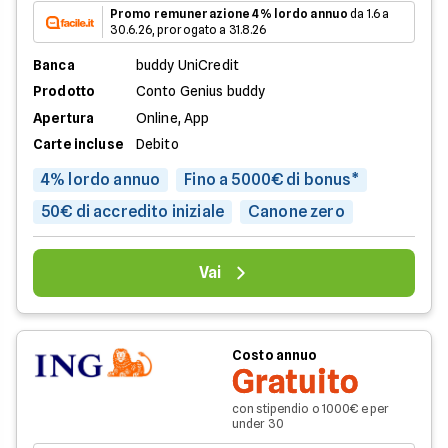
Promo remunerazione 4% lordo annuo
da 1.6 a
30.6.26, prorogato a 31.8.26
Banca
buddy UniCredit
Prodotto
Conto Genius buddy
Apertura
Online, App
Carte incluse
Debito
4% lordo annuo
Fino a 5000€ di bonus*
50€ di accredito iniziale
Canone zero
Vai
Costo annuo
Gratuito
con stipendio o 1000€ e per
under 30