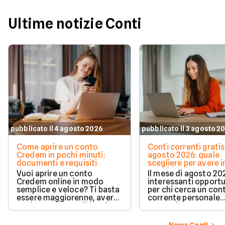
Ultime notizie Conti
pubblicato il 4 agosto 2026
pubblicato il 3 agosto 2
Come aprire un conto
Conti correnti gratis
Credem in pochi minuti:
agosto 2026: quale
documenti e requisiti
scegliere per avere i
e cashback?
Vuoi aprire un conto
Il mese di agosto 20
Credem online in modo
interessanti opport
semplice e veloce? Ti basta
per chi cerca un con
essere maggiorenne, avere
corrente personale
un documento valido o lo
conveniente e a zer
SPID e preparare pochi dati
personali per completare