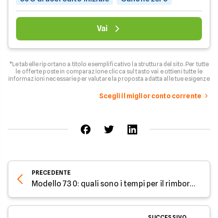
Vai
*Le tabelle riportano a titolo esemplificativo la struttura del sito. Per tutte
le offerte poste in comparazione clicca sul tasto vai e ottieni tutte le
informazioni necessarie per valutare la proposta adatta alle tue esigenze
Scegli il miglior conto corrente
PRECEDENTE
Modello 730: quali sono i tempi per il rimborso dell'Irpef?
SUCCESSIVO