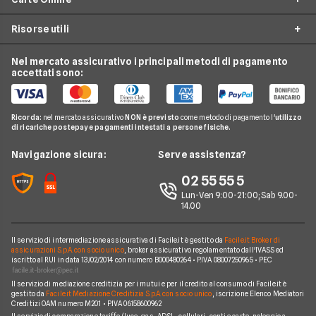
Conto Corrente Zero Spese
American Express
Luce e Gas
Carta di Credito'
Conto Corrente Giovani
Risorse utili
Unicredit
Conti e Carte
Mastercard
Carta Prepagata
Confronto Carte di Credito
Banca Intesa
Telefonia Mobile
Nexi
Nel mercato assicurativo i principali metodi di pagamento
Carte di Credito Aziendali
Guida Conti
Migliori Carte Prepagate
accettati sono:
CheBanca!
Pay TV
Hype
Investimenti e Risparmi
Domande Conti
Carte Revolving
Findomestic
Noleggio Lungo Termine
N26
Glossario Conti
Carta conto
Ricorda:
nel mercato assicurativo
NON è previsto
come metodo di pagamento l'
utilizzo
Hello Bank!
News
Revolut
di ricariche postepay e pagamenti intestati a persone fisiche.
Notizie Conti
Piattaforme di Trading
Webank
Chi siamo
Navigazione sicura:
Serve assistenza?
Argomenti in evidenza Conti
YouBanking
Perché scegliere Facile.it
02 55 55 5
Prodotti Conti
Fineco
Contatti
Lun-Ven 9:00-21:00; Sab 9.00-
14.00
Banche e finanziarie
Mappa del sito
Il servizio di intermediazione assicurativa di Facile.it è gestito da
Facile.it Broker di
assicurazioni S.p.A. con socio unico
, broker assicurativo regolamentato dall'IVASS ed
iscritto al RUI in data 13/02/2014 con numero B000480264 • P.IVA 08007250965 • PEC
Il servizio di mediazione creditizia per i mutui e per il credito al consumo di Facile.it è
gestito da
Facile.it Mediazione Creditizia S.p.A. con socio unico
, iscrizione Elenco Mediatori
Creditizi OAM numero M201 • P.IVA 06158600962