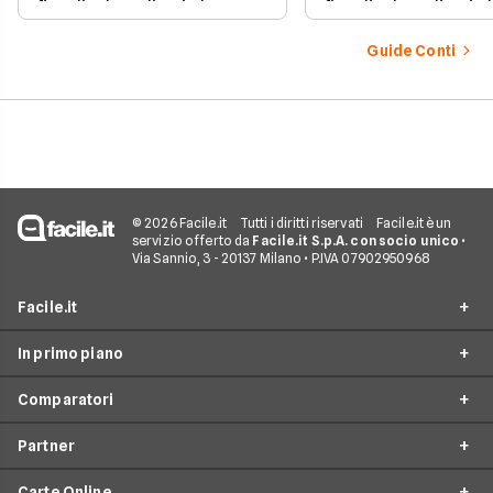
fiscali ed ereditari che
fiscali ed ereditari c
spesso generano
spesso generano
confusione.
confusione.
Guide Conti
© 2026 Facile.it
Tutti i diritti riservati
Facile.it è un
servizio offerto da
Facile.it S.p.A. con socio unico
•
Via Sannio, 3 - 20137 Milano • P.IVA 07902950968
Facile.it
In primo piano
Assicurazioni
Comparatori
Prestiti
Conto Online
Mutui
Partner
Conto Corrente
Migliori Conti Correnti
Internet Casa
Conto Deposito
Carte Online