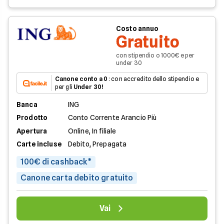
Costo annuo
Gratuito
con stipendio o 1000€ e per
under 30
Canone conto a 0
: con accredito dello stipendio e
per gli
Under 30!
Banca
ING
Prodotto
Conto Corrente Arancio Più
Apertura
Online, In filiale
Carte incluse
Debito, Prepagata
100€ di cashback*
Canone carta debito gratuito
Vai