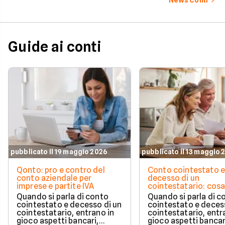
News Conti
l'attivazione in pochissimi
minuti. Scopri subito tutti i
requisiti e i passaggi
necessari per iniziare!
Guide ai conti
pubblicato il 19 maggio 2026
pubblicato il 13 maggio 
Qonto: pro e contro del
Conto cointestato 
conto aziendale per
decesso di un
imprese e partite IVA
cointestatario: cos
succede davvero tr
Quando si parla di conto
Quando si parla di c
blocchi, quote e
cointestato e decesso di un
cointestato e deces
successione
cointestatario, entrano in
cointestatario, entr
gioco aspetti bancari,
gioco aspetti bancar