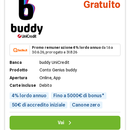
Gratuito
Promo remunerazione 4% lordo annuo
da 1.6 a
30.6.26, prorogato a 31.8.26
Banca
buddy UniCredit
Prodotto
Conto Genius buddy
Apertura
Online, App
Carte incluse
Debito
4% lordo annuo
Fino a 5000€ di bonus*
50€ di accredito iniziale
Canone zero
Vai