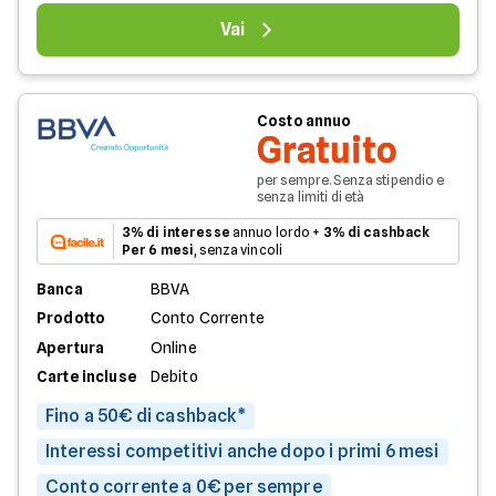
Vai
Costo annuo
Gratuito
per sempre. Senza stipendio e
senza limiti di età
3% di interesse
annuo lordo +
3% di cashback
Per 6 mesi
, senza vincoli
Banca
BBVA
Prodotto
Conto Corrente
Apertura
Online
Carte incluse
Debito
Fino a 50€ di cashback*
Interessi competitivi anche dopo i primi 6 mesi
Conto corrente a 0€ per sempre