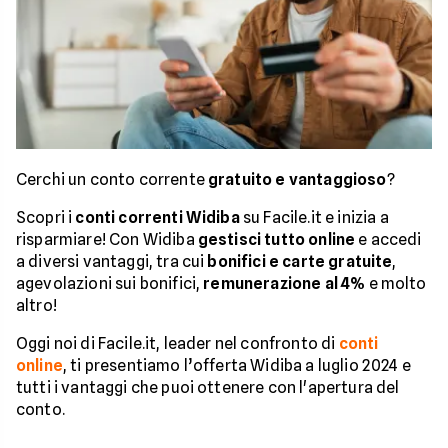
Cerchi un conto corrente
gratuito e vantaggioso
?
Scopri i
conti correnti Widiba
su Facile.it e inizia a
risparmiare! Con Widiba
gestisci tutto online
e accedi
a diversi vantaggi, tra cui
bonifici e carte gratuite
,
agevolazioni sui bonifici,
remunerazione al 4%
e molto
altro!
Oggi noi di Facile.it, leader nel confronto di
conti
online
, ti presentiamo l’offerta Widiba a luglio 2024 e
tutti i vantaggi che puoi ottenere con l'apertura del
conto.