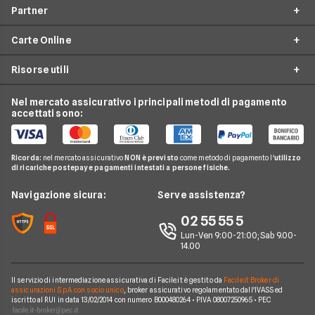
Mutui
Partner
Conto Corrente
Migliori Conti Correnti
Internet Casa
Conto Deposito
Carte Online
Conto Corrente Zero Spese
American Express
Luce e Gas
Carta di Credito'
Conto Corrente Giovani
Risorse utili
Unicredit
Conti e Carte
Mastercard
Carta Prepagata
Confronto Carte di Credito
Banca Intesa
Telefonia Mobile
Nexi
Nel mercato assicurativo i principali metodi di pagamento
Carte di Credito Aziendali
Guida Conti
Migliori Carte Prepagate
accettati sono:
CheBanca!
Pay TV
Hype
Investimenti e Risparmi
Domande Conti
Carte Revolving
Findomestic
Noleggio Lungo Termine
N26
Glossario Conti
Carta conto
Ricorda:
nel mercato assicurativo
NON è previsto
come metodo di pagamento l'
utilizzo
Hello Bank!
News
Revolut
di ricariche postepay e pagamenti intestati a persone fisiche.
Notizie Conti
Piattaforme di Trading
Webank
Chi siamo
Navigazione sicura:
Serve assistenza?
Argomenti in evidenza Conti
YouBanking
Perché scegliere Facile.it
02 55 55 5
Prodotti Conti
Fineco
Contatti
Lun-Ven 9:00-21:00; Sab 9.00-
14.00
Banche e finanziarie
Mappa del sito
Il servizio di intermediazione assicurativa di Facile.it è gestito da
Facile.it Broker di
assicurazioni S.p.A. con socio unico
, broker assicurativo regolamentato dall'IVASS ed
iscritto al RUI in data 13/02/2014 con numero B000480264 • P.IVA 08007250965 • PEC