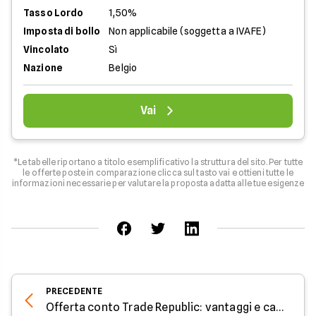
Tasso Lordo
1,50%
Imposta di bollo
Non applicabile (soggetta a IVAFE)
Vincolato
Sì
Nazione
Belgio
Vai
*Le tabelle riportano a titolo esemplificativo la struttura del sito. Per tutte
le offerte poste in comparazione clicca sul tasto vai e ottieni tutte le
informazioni necessarie per valutare la proposta adatta alle tue esigenze
PRECEDENTE
Offerta conto Trade Republic: vantaggi e caratteristiche a febbraio 2025