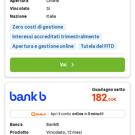
Apertura
Online
Vincolato
Si
Nazione
Italia
Zero costi di gestione
Interessi accreditati trimestralmente
Apertura e gestione online
Tutela del FITD
Vai
Guadagno netto
182
,00€
Apri il conto
online
in
5 minuti
!
Banca
BankB
Prodotto
Vincolato, 12 mesi