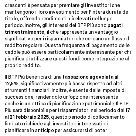
crescenti è pensata per premiare gli investitori che
mantengono il loro investimento per l'intera durata del
titolo, offrendo rendimenti più elevati nel lungo
periodo. Inoltre, gli interessi del BTP Più sono
pagati
trimestralmente
, il che rappresenta un vantaggio
significativo per i risparmiatori che cercano un flusso di
reddito regolare. Questa frequenza di pagamento delle
cedole può essere particolarmente interessante per chi
pianifica di utilizzare questi fondi come integrazione al
proprio reddito.
Il BTP Più beneficia di una
tassazione agevolata al
12,5%
, significativamente più bassa rispetto ad altri
strumenti finanziari. Inoltre, è esente dalle imposte di
successione, rendendolo un'opzione interessante
anche in un'ottica di pianificazione patrimoniale. Il BTP
Più sarà disponibile per i risparmiatori nel periodo dal
17
al 21 febbraio 2025
, questo periodo di collocamento
limitato richiede agli investitori interessati di
pianificare in anticipo per assicurarsi di poter