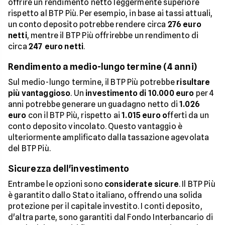
offrire un rendimento netto leggermente superiore
rispetto al BTP Più. Per esempio, in base ai tassi attuali,
un conto deposito potrebbe rendere circa
276 euro
netti
, mentre il BTP Più offrirebbe un rendimento di
circa
247 euro netti
.
Rendimento a medio-lungo termine (4 anni)
Sul medio-lungo termine, il BTP Più potrebbe
risultare
più vantaggioso
. Un
investimento di 10.000 euro
per 4
anni potrebbe generare un guadagno netto di
1.026
euro
con il BTP Più, rispetto ai
1.015 euro o
fferti da un
conto deposito vincolato. Questo vantaggio è
ulteriormente amplificato dalla tassazione agevolata
del BTP Più.
Sicurezza dell'investimento
Entrambe le opzioni sono
considerate sicure
. Il BTP Più
è garantito dallo Stato italiano, offrendo una solida
protezione per il capitale investito. I conti deposito,
d'altra parte, sono garantiti dal Fondo Interbancario di