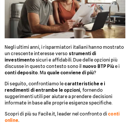
Negli ultimi anni, i risparmiatori italiani hanno mostrato
un crescente interesse verso
strumenti di
investimento
sicuri e affidabili. Due delle opzioni più
discusse in questo contesto sono il
nuovo BTP Più
e i
conti deposito
. Ma
quale conviene di più
?
Di seguito, confrontiamo le
caratteristiche e i
rendimenti di entrambe le opzioni
, fornendo
suggerimenti utili per aiutare a prendere decisioni
informate in base alle proprie esigenze specifiche.
Scopri di più su Facile.it, leader nel confronto di
conti
online
.