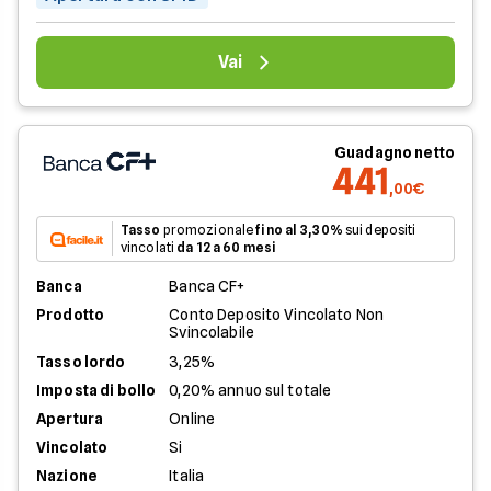
Vai
Guadagno netto
441
,00€
Tasso
promozionale
fino al 3,30%
sui depositi
vincolati
da 12 a 60 mesi
Banca
Banca CF+
Prodotto
Conto Deposito Vincolato Non
Svincolabile
Tasso lordo
3,25%
Imposta di bollo
0,20% annuo sul totale
Apertura
Online
Vincolato
Si
Nazione
Italia