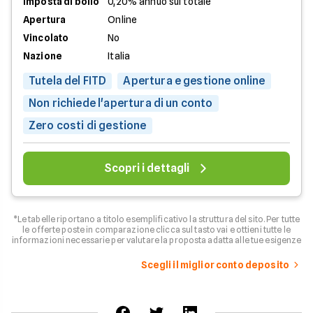
Imposta di bollo
0,20% annuo sul totale
Apertura
Online
Vincolato
No
Nazione
Italia
Tutela del FITD
Apertura e gestione online
Non richiede l'apertura di un conto
Zero costi di gestione
Scopri i dettagli
*Le tabelle riportano a titolo esemplificativo la struttura del sito. Per tutte
le offerte poste in comparazione clicca sul tasto vai e ottieni tutte le
informazioni necessarie per valutare la proposta adatta alle tue esigenze
Scegli il miglior conto deposito