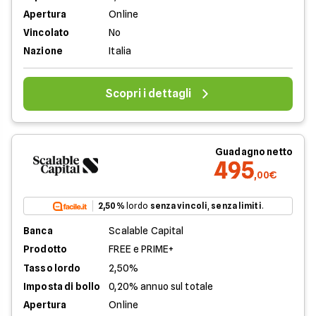
Apertura
Online
Vincolato
No
Nazione
Italia
Scopri i dettagli
Guadagno netto
495
,00€
2,50%
lordo
senza vincoli
,
senza limiti
.
Banca
Scalable Capital
Prodotto
FREE e PRIME+
Tasso lordo
2,50%
Imposta di bollo
0,20% annuo sul totale
Apertura
Online