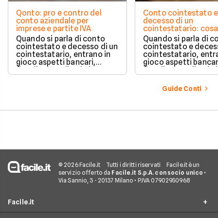
Qonto: pro e contro del
Conto cointestato 
conto aziendale per
decesso di un
imprese e partite IVA
cointestatario: cos
succede davvero tr
Quando si parla di conto
Quando si parla di c
blocchi, quote e
cointestato e decesso di un
cointestato e deces
successione
cointestatario, entrano in
cointestatario, entr
gioco aspetti bancari,
gioco aspetti bancar
fiscali ed ereditari che
fiscali ed ereditari c
spesso generano
spesso generano
confusione.
confusione.
Guide Conti
© 2026 Facile.it
Tutti i diritti riservati
Facile.it è un
servizio offerto da
Facile.it S.p.A. con socio unico
•
Via Sannio, 3 - 20137 Milano • P.IVA 07902950968
Facile.it