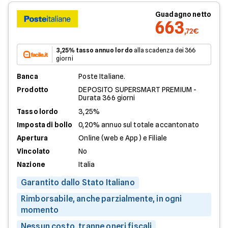
Guadagno netto
663
,72€
3,25% tasso annuo lordo
alla scadenza dei 366
giorni
Banca
Poste Italiane.
Prodotto
DEPOSITO SUPERSMART PREMIUM -
Durata 366 giorni
Tasso lordo
3,25%
Imposta di bollo
0,20% annuo sul totale accantonato
Apertura
Online (web e App) e Filiale
Vincolato
No
Nazione
Italia
Garantito dallo Stato Italiano
Rimborsabile, anche parzialmente, in ogni
momento
Nessun costo, tranne oneri fiscali