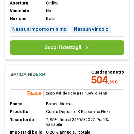
Apertura
Online
Vincolato
No
Nazione
Italia
Nessun importo minimo
Nessun vincolo
Scopri i dettagli
Guadagno netto
504
,39€
tasso
valido solo per nuovi clienti
Banca
Banca Aidexa
Prodotto
Conto Deposito X Risparmio Flexi
Tasso lordo
2,85% fino al 31/05/2027. Poi 1%
variabile.
Imposta di bollo
0,20% annuo sul totale