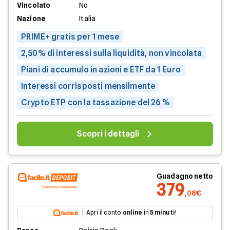
Vincolato
No
Nazione
Italia
PRIME+ gratis per 1 mese
2,50% di interessi sulla liquidità, non vincolata
Piani di accumulo in azioni e ETF da 1 Euro
Interessi corrisposti mensilmente
Crypto ETP con la tassazione del 26 %
Scopri i dettagli
Guadagno netto
379
,08€
Apri il conto
online
in
5 minuti
!