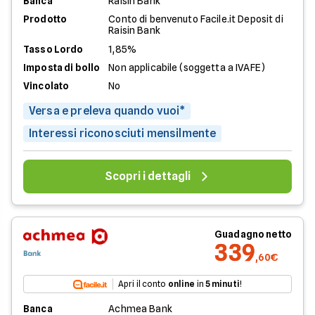
Banca
Raisin Bank
Prodotto
Conto di benvenuto Facile.it Deposit di
Raisin Bank
Tasso Lordo
1,85%
Imposta di bollo
Non applicabile (soggetta a IVAFE)
Vincolato
No
Versa e preleva quando vuoi*
Interessi riconosciuti mensilmente
Scopri i dettagli
Guadagno netto
339
,60€
Apri il conto
online
in
5 minuti
!
Banca
Achmea Bank