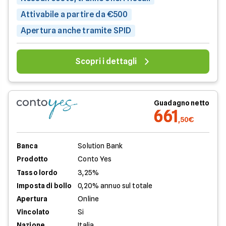
Attivabile a partire da €500
Apertura anche tramite SPID
Scopri i dettagli
Guadagno netto
661
,50€
Banca
Solution Bank
Prodotto
Conto Yes
Tasso lordo
3,25%
Imposta di bollo
0,20% annuo sul totale
Apertura
Online
Vincolato
Si
Nazione
Italia