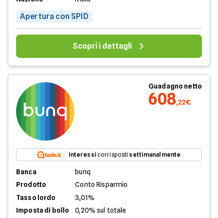
Apertura con SPID
Scopri i dettagli
Guadagno netto
608
,22€
Interessi
corrisposti
settimanalmente
Banca
bunq
Prodotto
Conto Risparmio
Tasso lordo
3,01%
Imposta di bollo
0,20% sul totale