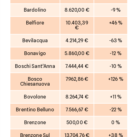
Bardolino
8.620,00 €
-9 %
Belfiore
10.403,39
+46 %
€
Bevilacqua
4.214,29 €
-63 %
Bonavigo
5.860,00 €
-12 %
Boschi Sant'Anna
7.444,44 €
-10 %
Bosco
7.962,86 €
+126 %
Chiesanuova
Bovolone
8.264,74 €
+11 %
Brentino Belluno
7.566,67 €
-22 %
Brenzone
500,00 €
0 %
Brenzone Sul
13.704,76 €
+38 %