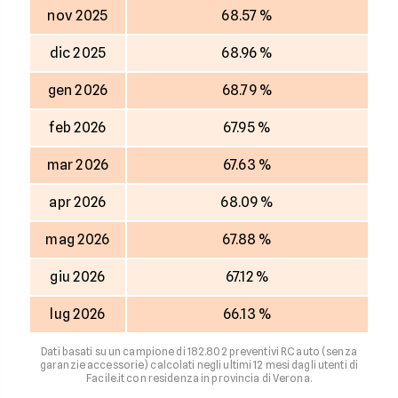
nov 2025
68.57 %
dic 2025
68.96 %
gen 2026
68.79 %
feb 2026
67.95 %
mar 2026
67.63 %
apr 2026
68.09 %
mag 2026
67.88 %
giu 2026
67.12 %
lug 2026
66.13 %
Dati basati su un campione di 182.802 preventivi RC auto (senza
garanzie accessorie) calcolati negli ultimi 12 mesi dagli utenti di
Facile.it con residenza in provincia di Verona.