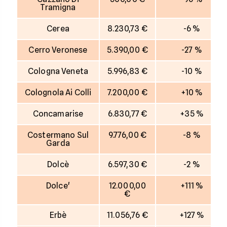
Tramigna
Cerea
8.230,73 €
-6 %
Cerro Veronese
5.390,00 €
-27 %
Cologna Veneta
5.996,83 €
-10 %
Colognola Ai Colli
7.200,00 €
+10 %
Concamarise
6.830,77 €
+35 %
Costermano Sul
9.776,00 €
-8 %
Garda
Dolcè
6.597,30 €
-2 %
Dolce'
12.000,00
+111 %
€
Erbè
11.056,76 €
+127 %