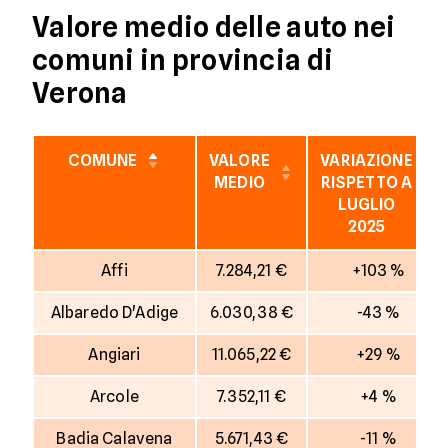
Valore medio delle auto nei
comuni in provincia di
Verona
COMUNE
VALORE
VARIAZIONE
MEDIO
RISPETTO A
LUGLIO
2025
Affi
7.284,21 €
+103 %
Albaredo D'Adige
6.030,38 €
-43 %
Angiari
11.065,22 €
+29 %
Arcole
7.352,11 €
+4 %
Badia Calavena
5.671,43 €
-11 %