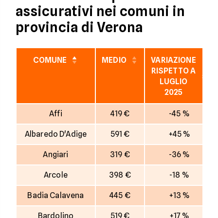
assicurativi nei comuni in
provincia di Verona
COMUNE
MEDIO
VARIAZIONE
RISPETTO A
LUGLIO
2025
Affi
419 €
-45 %
Albaredo D'Adige
591 €
+45 %
Angiari
319 €
-36 %
Arcole
398 €
-18 %
Badia Calavena
445 €
+13 %
Bardolino
519 €
+17 %