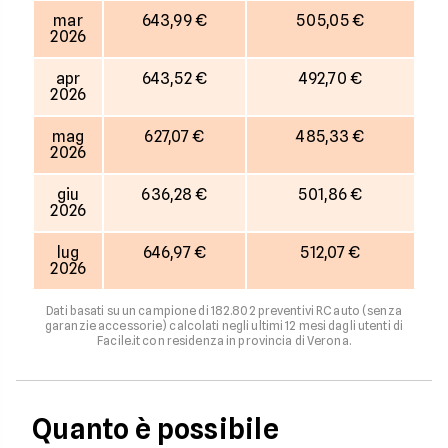
mar
643,99 €
505,05 €
2026
apr
643,52 €
492,70 €
2026
mag
627,07 €
485,33 €
2026
giu
636,28 €
501,86 €
2026
lug
646,97 €
512,07 €
2026
Dati basati su un campione di 182.802 preventivi RC auto (senza
garanzie accessorie) calcolati negli ultimi 12 mesi dagli utenti di
Facile.it con residenza in provincia di Verona.
Quanto è possibile