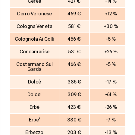
Cerea
427 €
-14 %
Cerro Veronese
469 €
+12 %
Cologna Veneta
581 €
+30 %
Colognola Ai Colli
456 €
-5 %
Concamarise
531 €
+26 %
Costermano Sul
466 €
-5 %
Garda
Dolcè
385 €
-17 %
Dolce'
309 €
-61 %
Erbè
423 €
-26 %
Erbe'
330 €
-7 %
Erbezzo
203 €
-13 %