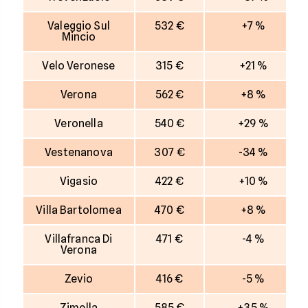
Valeggio Sul
532 €
+7 %
Mincio
Velo Veronese
315 €
+21 %
Verona
562 €
+8 %
Veronella
540 €
+29 %
Vestenanova
307 €
-34 %
Vigasio
422 €
+10 %
Villa Bartolomea
470 €
+8 %
Villafranca Di
471 €
-4 %
Verona
Zevio
416 €
-5 %
Zimella
585 €
+35 %