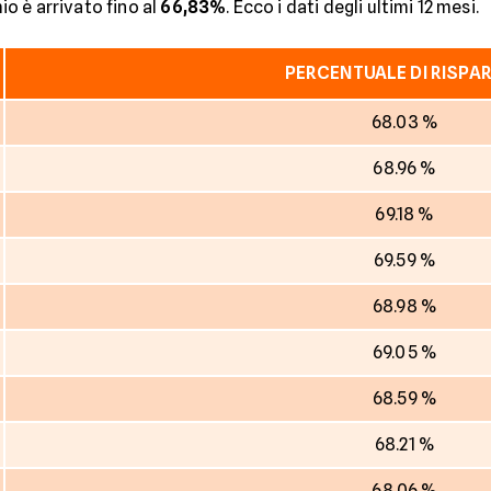
mio è arrivato fino al
66,83%
. Ecco i dati degli ultimi 12 mesi.
PERCENTUALE DI RISPA
68.03 %
68.96 %
69.18 %
69.59 %
68.98 %
69.05 %
68.59 %
68.21 %
68.06 %