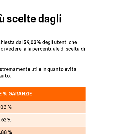
ù scelte dagli
ichiesta dal
59,03%
degli utenti che
oi vedere la la percentuale di scelta di
a estremamente utile in quanto evita
 auto.
E % GARANZIE
.03 %
.62 %
.88 %