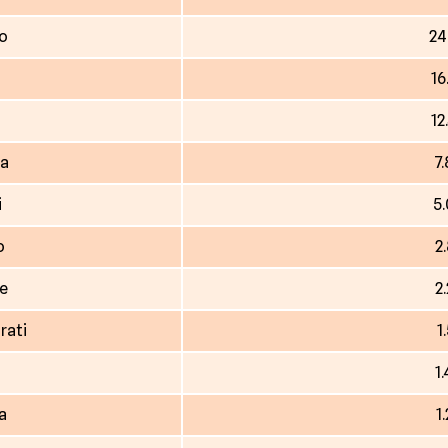
io
24
16
12
va
7
i
5
o
2
ne
2
rati
1
1
a
1