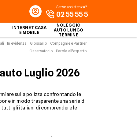
Serve assistenza?
02 55 55 5
NOLEGGIO
INTERNET CASA
AUTO LUNGO
E MOBILE
TERMINE
ali
In evidenza
Glossario
Compagnie e Partner
Osservatorio
Parola all'esperto
 auto Luglio 2026
miare sulla polizza confrontando le
espone in modo trasparente una serie di
tutti gli italiani di comprendere le