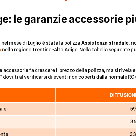
e: le garanzie accessorie pi
ta nel mese di Luglio è stata la polizza
Assistenza stradale
, r
o
nella regione Trentino-Alto Adige. Nella tabella seguente pu
ie accessorie fa crescere il prezzo della polizza, ma si rivel
” dovuti al verificarsi di eventi non coperti dalla normale RC
DIFFUSION
ale
59
36
ente
33