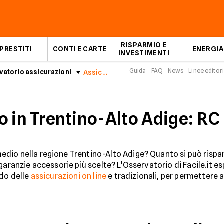
RISPARMIO E
PRESTITI
CONTI E CARTE
ENERGIA
INVESTIMENTI
Guida
FAQ
News
Linee editori
atorio assicurazioni
Assicurazioni Auto in Trentino-Alto Adige: RC auto Luglio 2026
o in Trentino-Alto Adige: RC
dio nella regione Trentino-Alto Adige? Quanto si può rispar
garanzie accessorie più scelte? L’Osservatorio di Facile.it 
ndo delle
assicurazioni on line
e tradizionali, per permettere a 