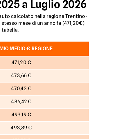
2025 a Luglio 2026
C auto calcolato nella regione Trentino-
lo stesso mese di un anno fa (471,20€)
 tabella.
MIO MEDIO € REGIONE
471,20 €
473,66 €
470,43 €
486,42 €
493,19 €
493,39 €