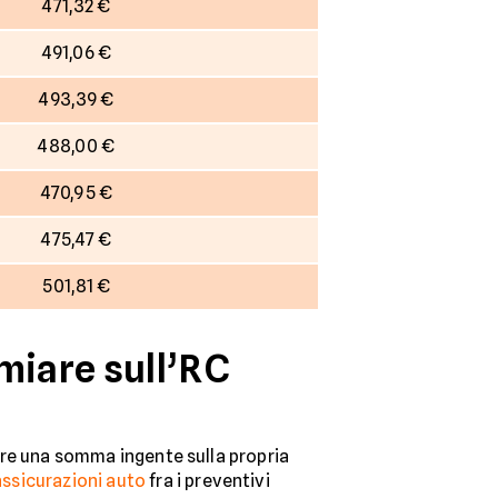
471,32 €
491,06 €
493,39 €
488,00 €
470,95 €
475,47 €
501,81 €
miare sull’RC
miare una somma ingente sulla propria
assicurazioni auto
fra i preventivi