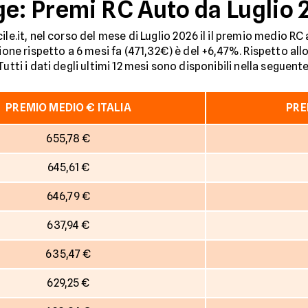
ge: Premi RC Auto da Luglio 
ile.it, nel corso del mese di Luglio 2026 il il premio medio R
zione rispetto a 6 mesi fa (471,32€) è del +6,47%. Rispetto al
utti i dati degli ultimi 12 mesi sono disponibili nella seguente
PREMIO MEDIO € ITALIA
PRE
655,78 €
645,61 €
646,79 €
637,94 €
635,47 €
629,25 €