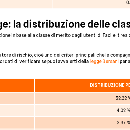
0
e: la distribuzione delle cla
zione in base alla classe di merito dagli utenti di Facile.it re
catore di rischio, cioè uno dei criteri principali che le comp
rdati di verificare se puoi avvalerti della
legge Bersani
per a
DISTRIBUZIONE 
52.32 
4.02 
3.37 