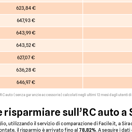
623,84 €
647,93 €
643,99 €
643,52 €
627,07 €
636,28 €
646,97 €
RC auto (senza garanzie accessorie) calcolati negli ultimi 12 mesi dagli utenti di 
e risparmiare sull’RC auto a
io, utilizzando il servizio di comparazione di Facile.it, a Sir
ontate, il risparmio è arrivato fino al
78,82%
. A seguire i dati