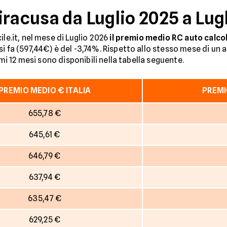
iracusa da Luglio 2025 a Lug
ile.it, nel mese di Luglio 2026
il premio medio RC auto calcol
si fa (597,44€) è del -3,74%. Rispetto allo stesso mese di un 
imi 12 mesi sono disponibili nella tabella seguente.
PREMIO MEDIO € ITALIA
PREMI
655,78 €
645,61 €
646,79 €
637,94 €
635,47 €
629,25 €