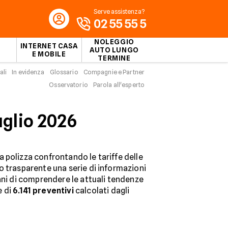
Serve assistenza?
02 55 55 5
NOLEGGIO
INTERNET CASA
AUTO LUNGO
E MOBILE
TERMINE
ali
In evidenza
Glossario
Compagnie e Partner
Osservatorio
Parola all'esperto
uglio 2026
 polizza confrontando le tariffe delle
o trasparente una serie di informazioni
liani di comprendere le attuali tendenze
e di
6.141
preventivi
calcolati dagli