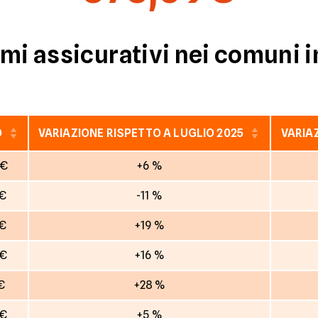
mi assicurativi nei comuni i
O
VARIAZIONE RISPETTO A LUGLIO 2025
VARIA
 €
+6 %
 €
-11 %
 €
+19 %
 €
+16 %
 €
+28 %
 €
+5 %