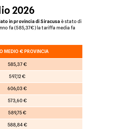
lio 2026
ato in provincia di Siracusa
è stato di
anno fa (585,37€) la tariffa media fa
O MEDIO € PROVINCIA
585,37 €
597,12 €
606,03 €
573,60 €
589,75 €
588,84 €