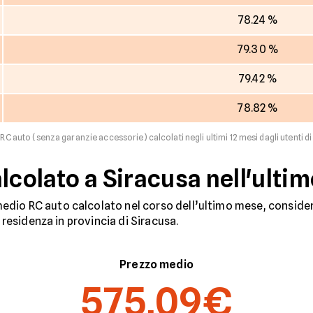
78.24 %
79.30 %
79.42 %
78.82 %
RC auto (senza garanzie accessorie) calcolati negli ultimi 12 mesi dagli utenti di 
lcolato a Siracusa nell'ulti
dio RC auto calcolato nel corso dell’ultimo mese, considera
n residenza in provincia di Siracusa.
Prezzo medio
575,09€