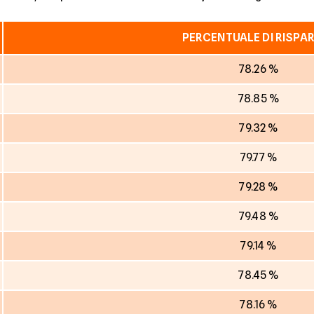
PERCENTUALE DI RISPA
78.26 %
78.85 %
79.32 %
79.77 %
79.28 %
79.48 %
79.14 %
78.45 %
78.16 %