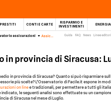
RISPARMIO E
PRESTITI
CONTI E CARTE
ENERGIA
INVESTIMENTI
Guida
FAQ
News
Linee editori
atorio assicurazioni
Assicurazioni Auto in provincia di Siracusa: Luglio 2026
 in provincia di Siracusa: L
io in provincia di Siracusa? Quanto si può risparmiare sulla
ssorie più scelte? L’Osservatorio di Facile.it espone in mod
urazioni on line
e tradizionali, per permettere a tutti gli ita
indicato, le seguenti analisi sono effettuate su un campion
incia di Siracusa nel mese di Luglio.