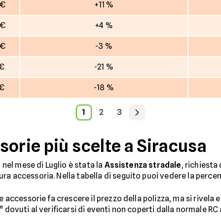
 €
+11 %
 €
+4 %
 €
-3 %
 €
-21 %
 €
-18 %
1
2
3
sorie più scelte a Siracusa
a nel mese di Luglio è stata la
Assistenza stradale
, richiesta
a accessoria. Nella tabella di seguito puoi vedere la percent
ie accessorie fa crescere il prezzo della polizza, ma si rivel
” dovuti al verificarsi di eventi non coperti dalla normale RC