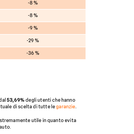
-8 %
-8 %
-9 %
-29 %
-36 %
 dal
53,69%
degli utenti che hanno
uale di scelta di tutte le
garanzie
.
a estremamente utile in quanto evita
 auto.