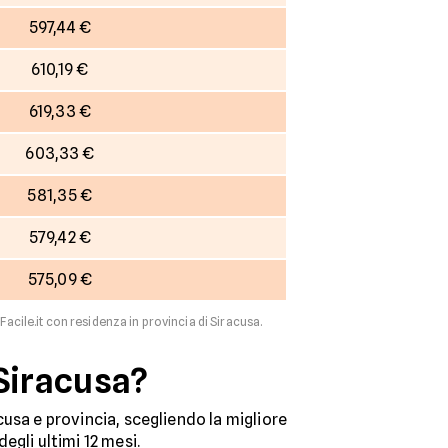
597,44 €
610,19 €
619,33 €
603,33 €
581,35 €
579,42 €
575,09 €
Facile.it con residenza in provincia di Siracusa.
 Siracusa?
acusa e provincia, scegliendo la migliore
 degli ultimi 12 mesi.