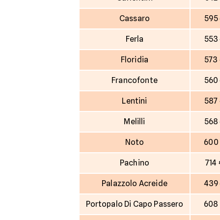
Cassaro
595
Ferla
553
Floridia
573
Francofonte
560
Lentini
587
Melilli
568
Noto
600
Pachino
714
Palazzolo Acreide
439
Portopalo Di Capo Passero
608