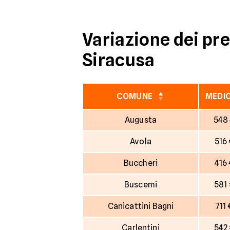
Variazione dei pre
Siracusa
COMUNE
MEDI
Augusta
548
Avola
516
Buccheri
416
Buscemi
581
Canicattini Bagni
711
Carlentini
542