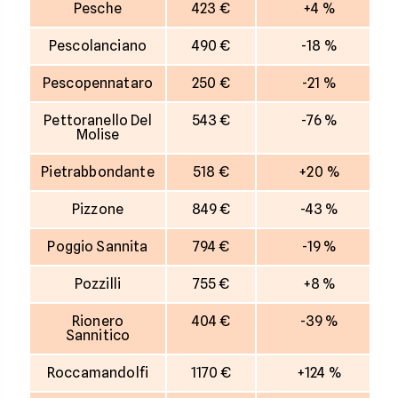
Pesche
423 €
+4 %
Pescolanciano
490 €
-18 %
Pescopennataro
250 €
-21 %
Pettoranello Del
543 €
-76 %
Molise
Pietrabbondante
518 €
+20 %
Pizzone
849 €
-43 %
Poggio Sannita
794 €
-19 %
Pozzilli
755 €
+8 %
Rionero
404 €
-39 %
Sannitico
Roccamandolfi
1170 €
+124 %