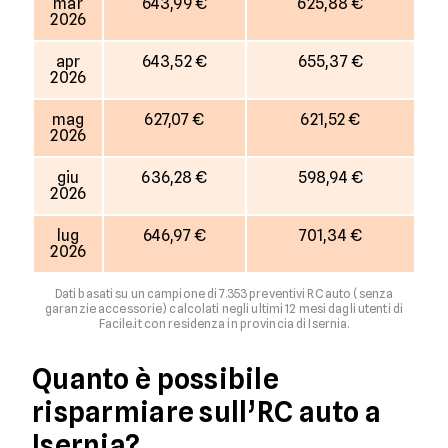
mar
643,99 €
625,88 €
2026
apr
643,52 €
655,37 €
2026
mag
627,07 €
621,52 €
2026
giu
636,28 €
598,94 €
2026
lug
646,97 €
701,34 €
2026
Dati basati su un campione di 7.353 preventivi RC auto (senza
garanzie accessorie) calcolati negli ultimi 12 mesi dagli utenti di
Facile.it con residenza in provincia di Isernia.
Quanto è possibile
risparmiare sull’RC auto a
Isernia?