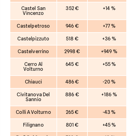
Castel San
352 €
+14 %
Vincenzo
Castelpetroso
946 €
+77 %
Castelpizzuto
518 €
+36 %
Castelverrino
2998 €
+949 %
Cerro Al
645 €
+55 %
Volturno
Chiauci
486 €
-20 %
Civitanova Del
886 €
+186 %
Sannio
Colli A Volturno
265 €
-43 %
Filignano
801 €
+45 %