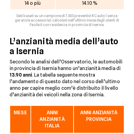
14 o più
14.10 %
Dati basati su un campione di 7.353 preventivi RC auto (senza
garanzie accessorie) calcolati nell'ultimo mese dagli utenti di
Facile.it con residenza in provincia di Isernia.
L’anzianità media dell’auto
a Isernia
Secondo le analisi dell’Osservatorio, le automobili
in provincia di Isernia hanno un’anzianità media di
13.90 anni
. La tabella seguente mostra
l’andamento di questo dato nel corso dell’ultimo
anno per capire meglio com’è distribuito il livello
d’anzianità dei veicoli nella zona di Isernia.
MESE
ANNI
ANNI ANZIANITÀ
ANZIANITÀ
PROVINCIA
ITALIA