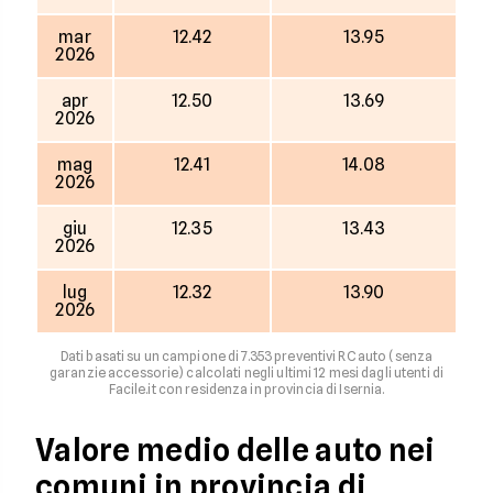
mar
12.42
13.95
2026
apr
12.50
13.69
2026
mag
12.41
14.08
2026
giu
12.35
13.43
2026
lug
12.32
13.90
2026
Dati basati su un campione di 7.353 preventivi RC auto (senza
garanzie accessorie) calcolati negli ultimi 12 mesi dagli utenti di
Facile.it con residenza in provincia di Isernia.
Valore medio delle auto nei
comuni in provincia di