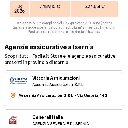
lug
7.489,15 €
6.270,61 €
2026
Dati basati su un campione di 7.353 preventivi RC auto (senza
garanzie accessorie) calcolati negli ultimi 12 mesi dagli utenti di
Facile.it con residenza in provincia di Isernia.
Agenzie assicurative a Isernia
Scopri tutti i Facile.it Store e le agenzie assicurative
presenti in provincia di Isernia
Vittoria Assicurazioni
Aesernia Assicurazioni S.R.L.
Aesernia Assicurazioni S.R.L. - Via Umbria, 143
Generali Italia
AGENZIA GENERALE DI ISERNIA