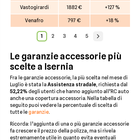
Vastogirardi
1882 €
+127 %
Venafro
797 €
+18 %
1
2
3
4
5
Le garanzie accessorie più
scelte a Isernia
Fra le garanzie accessorie, la più scelta nel mese di
Luglio è stata la
Assistenza stradale
, richiesta dal
52,22%
degli utenti che hanno aggiunto all’RC auto
anche una copertura accessoria. Nella tabella di
seguito puoi vedere la percentuale di scelta di
tutte le
garanzie
.
Ricorda: l’aggiunta di una o più garanzie accessorie
fa crescere il prezzo della polizza, ma si rivela
estremamente utile in quanto evita eventuali