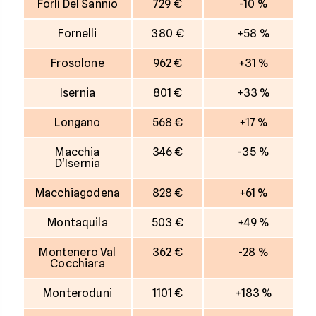
Forlì Del Sannio
729 €
-10 %
Fornelli
380 €
+58 %
Frosolone
962 €
+31 %
Isernia
801 €
+33 %
Longano
568 €
+17 %
Macchia
346 €
-35 %
D'Isernia
Macchiagodena
828 €
+61 %
Montaquila
503 €
+49 %
Montenero Val
362 €
-28 %
Cocchiara
Monteroduni
1101 €
+183 %