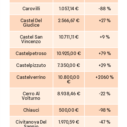
Carovilli
1.057,14 €
-88 %
Castel Del
2.566,67 €
+27 %
Giudice
Castel San
10.711,11 €
+9 %
Vincenzo
Castelpetroso
10.925,00 €
+79 %
Castelpizzuto
7.350,00 €
+29 %
Castelverrino
10.800,00
+2060 %
€
Cerro Al
8.938,46 €
-22 %
Volturno
Chiauci
500,00 €
-98 %
Civitanova Del
1.970,59 €
-47 %
Sannio