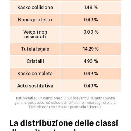
Kasko collisione
1.48 %
Bonus protetto
0.49 %
Veicoli non
0.00 %
assicurati
Tutela legale
14.29 %
Cristalli
4.93 %
Kasko completa
0.49 %
Auto sostitutiva
0.49 %
Dati basati su un campione di 7.353 preventivi RC auto (senza
garanzie accessorie) calcolati nell'ultimo mese dagli utenti di
Facile.it con residenza in provincia di Isernia.
La distribuzione delle classi