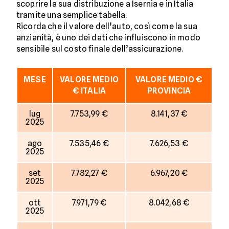
scoprire la sua distribuzione a Isernia e in Italia
tramite una semplice tabella.
Ricorda che il valore dell’auto, così come la sua
anzianità, è uno dei dati che influiscono in modo
sensibile sul costo finale dell’assicurazione.
MESE
VALORE MEDIO
VALORE MEDIO €
€ ITALIA
PROVINCIA
lug
7.753,99 €
8.141,37 €
2025
ago
7.535,46 €
7.626,53 €
2025
set
7.782,27 €
6.967,20 €
2025
ott
7.971,79 €
8.042,68 €
2025