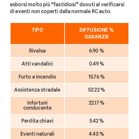
esborsi molto più “fastidiosi” dovuti al verificarsi
di eventi non coperti dalla normale RC auto.
TIPO
DIFFUSIONE %
GARANZIE
Rivalsa
6.90 %
Atti vandalici
0.49 %
Furto e incendio
15.76 %
Assistenza stradale
52.22 %
Infortuni
22.17 %
conducente
Perdita chiavi
5.42 %
Eventi naturali
4.43 %