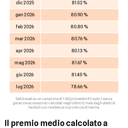
dic 2025
81.52 %
gen 2026
80.90 %
feb 2026
80.80 %
mar 2026
80.76 %
apr 2026
80.13 %
mag 2026
81.67 %
giu 2026
81.45 %
lug 2026
78.66 %
Dati basati su un campione di 7.353 preventivi RC auto (senza
garanzie accessorie) calcolati negli ultimi 12 mesi dagli utenti di
Facile.it con residenza in provincia di Isernia.
Il premio medio calcolato a