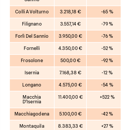
Colli A Volturno
3.218,18 €
-65 %
Filignano
3.557,14 €
-79 %
Forlì Del Sannio
3.950,00 €
-76 %
Fornelli
4.350,00 €
-52 %
Frosolone
500,00 €
-92 %
Isernia
7.168,38 €
-12 %
Longano
4.575,00 €
-54 %
Macchia
11.400,00 €
+522 %
D'Isernia
Macchiagodena
5.100,00 €
-42 %
Montaquila
8.383,33 €
+27 %