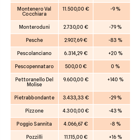
Montenero Val
11.500,00 €
-9 %
Cocchiara
Monteroduni
2.730,00 €
-79 %
Pesche
2.907,69 €
-83 %
Pescolanciano
6.314,29 €
+20 %
Pescopennataro
500,00 €
0 %
Pettoranello Del
9.600,00 €
+140 %
Molise
Pietrabbondante
3.433,33 €
-29 %
Pizzone
4.300,00 €
-43 %
Poggio Sannita
4.066,67 €
-8 %
Pozzilli
11.115,00 €
+16 %