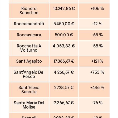
Rionero
10.242,86 €
+106 %
Sannitico
Roccamandolfi
5.450,00 €
-12 %
Roccasicura
500,00 €
-65 %
Rocchetta A
4.053,33 €
-58 %
Volturno
Sant'Agapito
17.866,67 €
+121 %
Sant'Angelo Del
4.266,67 €
+753 %
Pesco
Sant'Elena
2.728,57 €
+446 %
Sannita
Santa Maria Del
2.366,67 €
-76 %
Molise