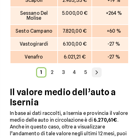
Scapoli
2.983,33 €
+19 %
Sessano Del
5.000,00 €
+264 %
Molise
Sesto Campano
7.820,00 €
+60 %
Vastogirardi
6.100,00 €
-27 %
Venafro
6.021,21 €
-27 %
1
2
3
4
5
Il valore medio dell’auto a
Isernia
In base ai dati raccolti, a Isernia e provincia il valore
medio delle auto in circolazione è di
6.270,61€
.
Anche in questo caso, oltre a visualizzare
l’andamento di tale valore negli ultimi 12 mesi, puoi