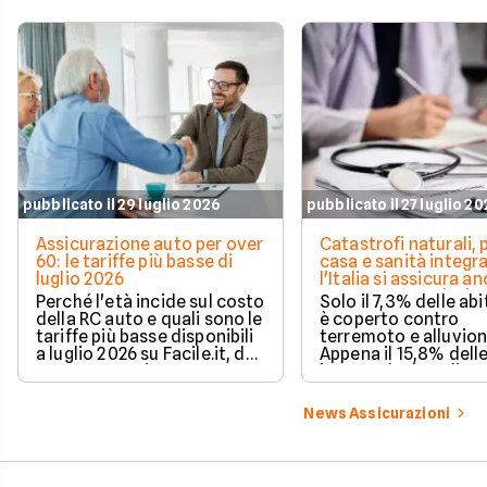
pubblicato il 29 luglio 2026
pubblicato il 27 luglio 2
Assicurazione auto per over
Catastrofi naturali, 
60: le tariffe più basse di
casa e sanità integra
luglio 2026
l'Italia si assicura a
troppo poco. I dati 
Perché l'età incide sul costo
Solo il 7,3% delle abi
della RC auto e quali sono le
è coperto contro
tariffe più basse disponibili
terremoto e alluvion
a luglio 2026 su Facile.it, da
Appena il 15,8% dell
106,32€ annui.
imprese ha la polizz
catastrofale obbligat
dati ANIA 2025 sul g
News Assicurazioni
assicurativo italiano