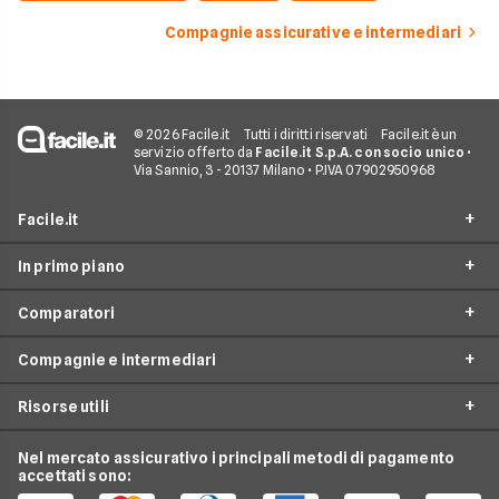
Compagnie assicurative e intermediari
© 2026 Facile.it
Tutti i diritti riservati
Facile.it è un
servizio offerto da
Facile.it S.p.A. con socio unico
•
Via Sannio, 3 - 20137 Milano • P.IVA 07902950968
Facile.it
In primo piano
Assicurazioni
Comparatori
Prestiti
Assicurazioni online
Mutui
Compagnie e intermediari
Assicurazione Auto
Preventivo assicurazione auto
Internet Casa
Assicurazione Moto
Risorse utili
Preventivo Assicurazione Moto
24hassistance
Luce e Gas
Assicurazione Viaggio
Preventivo Assicurazione Autocarro
Bene Assicurazioni
Nel mercato assicurativo i principali metodi di pagamento
Conti e Carte
Osservatorio Assicurazioni
Assicurazione Casa
accettati sono:
Preventivo Assicurazione Casa
ConTe
Telefonia Mobile