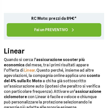
RC Moto: prezzi da 89€*
Fai un PREVENTIVO
Linear
Quando si cerca l’
assicurazione scooter più
economica
del mese, tra i primi risultati appare
l’offerta di
Linear
. Questo perché, insieme ad altre
agevolazioni, la compagnia online applica uno
sconto
del 4% sulla Rc Moto
a chi ha già sottoscritto
un’assicurazione auto (ipotesi che peraltro si verifica
con particolare frequenza). Attivare un’
assicurazione
ciclomotore
con Linear è facile e veloce e chiunque
può personalizzare la protezione selezionando le
garanzie più adatte alle proprie esigenze.