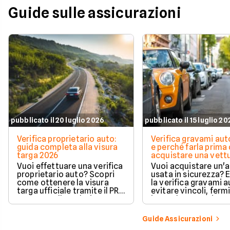
Guide sulle assicurazioni
pubblicato il 20 luglio 2026
pubblicato il 15 luglio 2
Verifica proprietario auto:
Verifica gravami au
guida completa alla visura
e perché farla prima 
targa 2026
acquistare una vett
Vuoi effettuare una verifica
Vuoi acquistare un'
proprietario auto? Scopri
usata in sicurezza? 
come ottenere la visura
la verifica gravami a
targa ufficiale tramite il PRA
evitare vincoli, fermi
per controllare dati e
ipoteche. Scopri co
vincoli in totale sicurezza.
tutelare il tuo acqui
Guide Assicurazioni