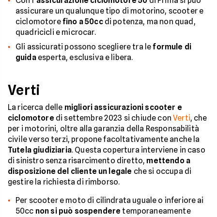
Con l’
assicurazione ciclomotore 50
di Prima si può
assicurare un qualunque tipo di motorino, scooter e
ciclomotore
fino a 50cc
di potenza, ma non quad,
quadricicli e microcar.
Gli assicurati possono scegliere tra le
formule di
guida
esperta, esclusiva e libera.
Verti
La ricerca delle
migliori assicurazioni scooter e
ciclomotore
di settembre 2023 si chiude con
Verti
, che
per i motorini, oltre alla garanzia della Responsabilità
civile verso terzi, propone facoltativamente anche la
Tutela giudiziaria
. Questa copertura interviene in caso
di sinistro senza risarcimento diretto,
mettendo a
disposizione del cliente un legale
che si occupa di
gestire la richiesta di rimborso.
Per scooter e moto di cilindrata uguale o inferiore ai
50cc
non si può sospendere
temporaneamente