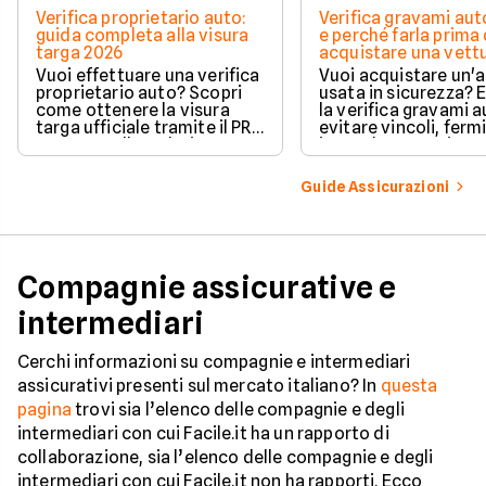
Verifica proprietario auto:
Verifica gravami au
guida completa alla visura
e perché farla prima 
targa 2026
acquistare una vett
Vuoi effettuare una verifica
Vuoi acquistare un'
proprietario auto? Scopri
usata in sicurezza? 
come ottenere la visura
la verifica gravami a
targa ufficiale tramite il PRA
evitare vincoli, fermi
per controllare dati e
ipoteche. Scopri co
vincoli in totale sicurezza.
tutelare il tuo acqui
Guide Assicurazioni
Compagnie assicurative e
intermediari
Cerchi informazioni su compagnie e intermediari
assicurativi presenti sul mercato italiano? In
questa
pagina
trovi sia l’elenco delle compagnie e degli
intermediari con cui Facile.it ha un rapporto di
collaborazione, sia l’elenco delle compagnie e degli
intermediari con cui Facile.it non ha rapporti. Ecco