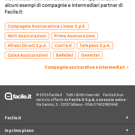
alcuni esempi di compagnie e intermediari partner di
Facile.it:
Compagnia Assicuratrice Linear S.p.A.
Verti Assicurazioni
Prima Assicurazioni
Allianz Direct S.p.A.
ConTe.it
Telepass S.p.A.
Quixa Assicurazioni
BeRebel
Genertel
Compagnie assicurative e intermediari
© 2026 Facile.it
Tutti i diritti riservati
Facile.it è un
servizio offerto da
Facile.it S.p.A. con socio unico
•
Via Sannio, 3 - 20137 Milano • P.IVA 07902950968
Facile.it
In primo piano
Assicurazioni