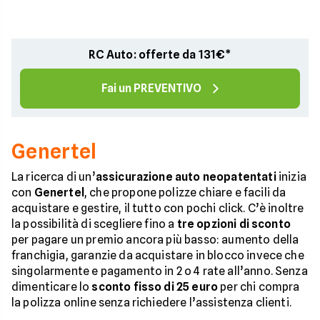
RC Auto: offerte da 131€*
Fai un PREVENTIVO
Genertel
La ricerca di un’
assicurazione auto neopatentati
inizia
con
Genertel
, che propone polizze chiare e facili da
acquistare e gestire, il tutto con pochi click. C’è inoltre
la possibilità di scegliere fino a
tre opzioni di sconto
per pagare un premio ancora più basso: aumento della
franchigia, garanzie da acquistare in blocco invece che
singolarmente e pagamento in 2 o 4 rate all’anno. Senza
dimenticare lo
sconto fisso di 25 euro
per chi compra
la polizza online senza richiedere l’assistenza clienti.