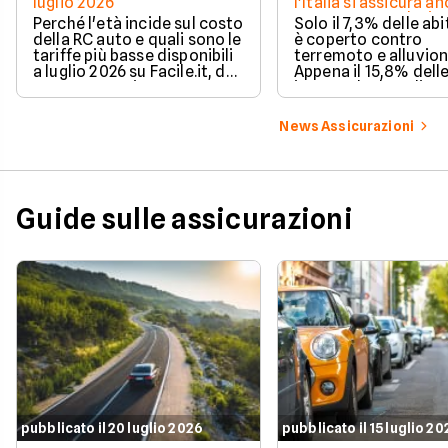
luglio 2026
l'Italia si assicura a
troppo poco. I dati 
Perché l'età incide sul costo
Solo il 7,3% delle abi
della RC auto e quali sono le
è coperto contro
tariffe più basse disponibili
terremoto e alluvion
a luglio 2026 su Facile.it, da
Appena il 15,8% dell
106,32€ annui.
imprese ha la polizz
catastrofale obbligat
dati ANIA 2025 sul g
News Assicurazioni
assicurativo italiano
Guide sulle assicurazioni
pubblicato il 20 luglio 2026
pubblicato il 15 luglio 2