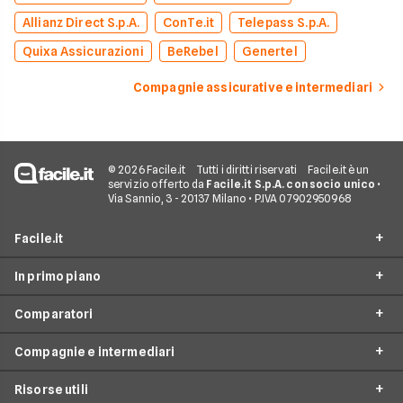
Allianz Direct S.p.A.
ConTe.it
Telepass S.p.A.
Quixa Assicurazioni
BeRebel
Genertel
Compagnie assicurative e intermediari
© 2026 Facile.it
Tutti i diritti riservati
Facile.it è un
servizio offerto da
Facile.it S.p.A. con socio unico
•
Via Sannio, 3 - 20137 Milano • P.IVA 07902950968
Facile.it
In primo piano
Assicurazioni
Comparatori
Prestiti
Assicurazioni online
Mutui
Compagnie e intermediari
Assicurazione Auto
Preventivo assicurazione auto
Internet Casa
Assicurazione Moto
Risorse utili
Preventivo Assicurazione Moto
24hassistance
Luce e Gas