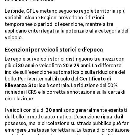
Le ibride, GPL e metano seguono regole territoriali più
variabili. Alcune Regioni prevedono riduzioni
temporanee o periodi di esenzione, mentre altre
applicano criteri legati alla potenza o alla categoria del
veicolo.
Esenzioni per veicoli storici e d’epoca
Le regole sui veicoli storici distinguono tra mezzi con
più di
30 anni
e veicoli tra
20 e 29 anni
. La differenza
incide sull’esenzione automatica o sulla riduzione del
bollo. Per i ventennali, il ruolo del
Certificato di
Rilevanza Storica
è centrale. La riduzione del 50%
richiede il CRS e la corretta annotazione sulla carta di
circolazione.
I veicoli con più di
30 anni
sono generalmente esentati
dal bollo in modo automatico. L’esenzione riguarda il
possesso, ma la circolazione su strada pubblica può far
emergere una tassa forfettaria. La tassa di circolazione