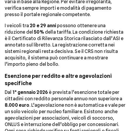
varia in base alla Regione. Per evitare irregolarità,
verifica sempre importi e modalità di pagamento
presso il portale regionale competente.
I veicoli tra
20 e 29 anni
possono ottenere una
riduzione del
50%
della tariffa. La condizione richiesta
è il Certificato di Rilevanza Storica rilasciato dall’ASI e
annotato sul libretto. La registrazione corretta nei
sistemi regionali resta decisiva. Se il CRS non risulta
acquisito, il sistema può continuare a mostrare
l’importo pieno del bollo.
Esenzione per reddito e altre agevolazioni
specifiche
Dal
1° gennaio 2026
è prevista l’esenzione totale per
cittadini con reddito personale annuo non superiore a
8.000 euro
. L’agevolazione non è automatica e vale per
un solo veicolo per nucleo familiare. Esistono anche
agevolazioni per associazioni, veicoli di soccorso,
ONLUS e interruzione dell’obbligo per concessionari.
Ogni caso richiede verifica su fonti regionali o fiscali