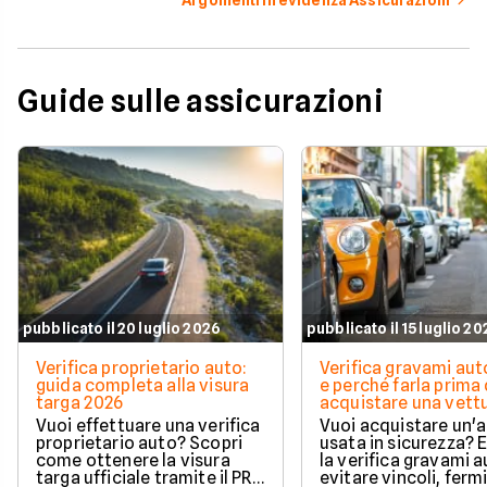
Guide sulle assicurazioni
pubblicato il 20 luglio 2026
pubblicato il 15 luglio 2
Verifica proprietario auto:
Verifica gravami au
guida completa alla visura
e perché farla prima 
targa 2026
acquistare una vett
Vuoi effettuare una verifica
Vuoi acquistare un'
proprietario auto? Scopri
usata in sicurezza? 
come ottenere la visura
la verifica gravami a
targa ufficiale tramite il PRA
evitare vincoli, fermi