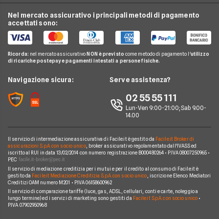
Assicurazione Viaggio
Preventivo Assicurazione Autocarro
Bene Assicurazioni
Nel mercato assicurativo i principali metodi di pagamento
Conti e Carte
Osservatorio Assicurazioni
Assicurazione Casa
accettati sono:
Preventivo Assicurazione Casa
ConTe
Telefonia Mobile
Guida Assicurazioni
Assicurazione Vita
Preventivo Assicurazione Vita
Genertel
Pay TV
Agenzie Assicurative
Assicurazione Mutuo
Ricorda:
nel mercato assicurativo
NON è previsto
come metodo di pagamento l'
utilizzo
Preventivo Assicurazione Viaggio
Allianz Direct
di ricariche postepay e pagamenti intestati a persone fisiche.
Noleggio Lungo Termine
Domande Assicurazioni
Assicurazione Professionale
RC Familiare
Linear
News
Navigazione sicura:
Serve assistenza?
Glossario Assicurativo
Assicurazione Avvocati
Assicurazione Auto Mensile
Prima.it
Chi siamo
02 55 55 111
Notizie Assicurazioni
Assicurazione Infortuni
Quixa
Lun-Ven 9:00-21:00; Sab 9.00-
Perché scegliere Facile.it
Argomenti in evidenza Assicurazioni
Assicurazione Cane
14.00
Verti
Contatti
Assicurazione Smartphone
UnipolSai
Il servizio di intermediazione assicurativa di Facile.it è gestito da
Facile.it Broker di
Mappa del sito
Assicurazione Autocarro
assicurazioni S.p.A. con socio unico
, broker assicurativo regolamentato dall'IVASS ed
iscritto al RUI in data 13/02/2014 con numero registrazione B000480264 • P.IVA 08007250965 •
Allianz
PEC
Il servizio di mediazione creditizia per i mutui e per il credito al consumo di Facile.it è
Compagnie e intermediari
gestito da
Facile.it Mediazione Creditizia S.p.A. con socio unico
, iscrizione Elenco Mediatori
Creditizi OAM numero M201 • P.IVA 06158600962
Il servizio di comparazione tariffe (luce, gas, ADSL, cellulari, conti e carte, noleggio a
lungo termine) ed i servizi di marketing sono gestiti da
Facile.it S.p.A. con socio unico
•
P.IVA 07902950968