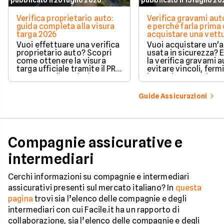
pubblicato il 20 luglio 2026
pubblicato il 15 luglio 2
Verifica proprietario auto:
Verifica gravami au
guida completa alla visura
e perché farla prima 
targa 2026
acquistare una vett
Vuoi effettuare una verifica
Vuoi acquistare un'
proprietario auto? Scopri
usata in sicurezza? 
come ottenere la visura
la verifica gravami a
targa ufficiale tramite il PRA
evitare vincoli, fermi
per controllare dati e
ipoteche. Scopri co
vincoli in totale sicurezza.
tutelare il tuo acqui
Guide Assicurazioni
Compagnie assicurative e
intermediari
Cerchi informazioni su compagnie e intermediari
assicurativi presenti sul mercato italiano? In
questa
pagina
trovi sia l’elenco delle compagnie e degli
intermediari con cui Facile.it ha un rapporto di
collaborazione, sia l’elenco delle compagnie e degli