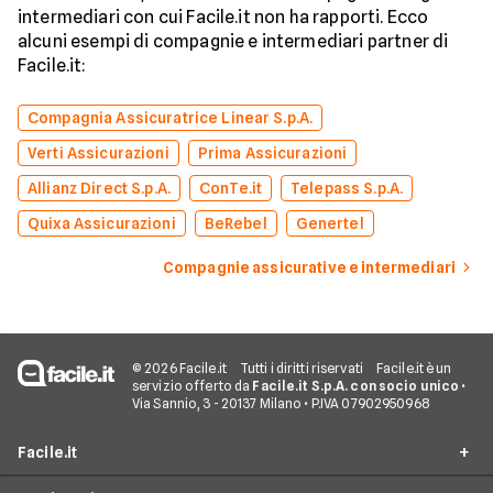
intermediari con cui Facile.it non ha rapporti. Ecco
alcuni esempi di compagnie e intermediari partner di
Facile.it:
Compagnia Assicuratrice Linear S.p.A.
Verti Assicurazioni
Prima Assicurazioni
Allianz Direct S.p.A.
ConTe.it
Telepass S.p.A.
Quixa Assicurazioni
BeRebel
Genertel
Compagnie assicurative e intermediari
© 2026 Facile.it
Tutti i diritti riservati
Facile.it è un
servizio offerto da
Facile.it S.p.A. con socio unico
•
Via Sannio, 3 - 20137 Milano • P.IVA 07902950968
Facile.it