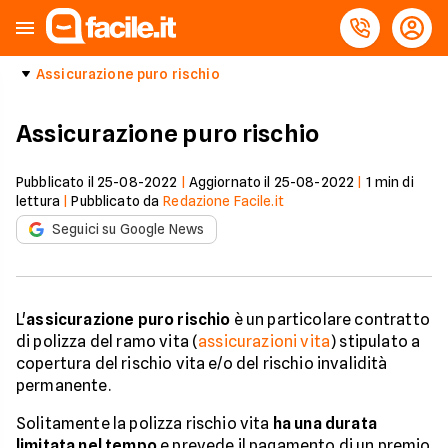
Assicurazione puro rischio
Assicurazione puro rischio
Pubblicato il
25-08-2022
|
Aggiornato il
25-08-2022
|
1
min di
lettura
|
Pubblicato da
Redazione Facile.it
Seguici su Google News
L'
assicurazione puro rischio
è un particolare contratto
di polizza del ramo vita (
assicurazioni vita
) stipulato a
copertura del rischio vita e/o del rischio invalidità
permanente.
Solitamente la polizza rischio vita
ha una durata
limitata nel tempo
e prevede il pagamento di un premio